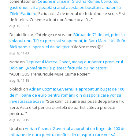
comentator
on
Ceaune încinse în Grădina Romei. Concursul
gastronomic îi așteaptă și anul acesta pe bucătarii amatori la
Zilele Partium
: “
Scriu aici că de meciul de fotbal nu se scrie. E si
de înteles. Ceseme a luat două mue acasă…
”
aug. 8, 13:07
De aici fiecare înțelege ce vrea
on
Bărbat de 71 de ani, prins la
volanul unui TIR cu permisul suspendat, în Satu Mare. Un tânăr
fără permis, oprit și el de polițiști
: “
Old&restless.😉
”
aug. 8, 11:43
Noric
on
Deputatul Mircea Govor, mesaj dur pentru premierul
Bolojan: „Românii nu își plătesc facturile cu indicatori”
:
“
ALUPIGUS Tremuriciule!Muie Ciuma Rosie!
”
aug. 8, 11:18
c-block
on
Adrian Cozma: Guvernul a aprobat un buget de 100
de milioane de euro pentru românii din diaspora care vor să
investească acasă
: “
Stai calm că suma aia pusă deoparte e fix
zero. Asta e tot pentru clientelă de partid, câteva proiecte
pentru…
”
aug. 8, 10:19
Unul
on
Adrian Cozma: Guvernul a aprobat un buget de 100 de
milioane de euro pentru românii din diaspora care vor să