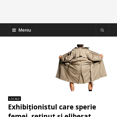
Meniu
LOCALE
Exhibiţionistul care sperie
femei, reţinut şi eliberat