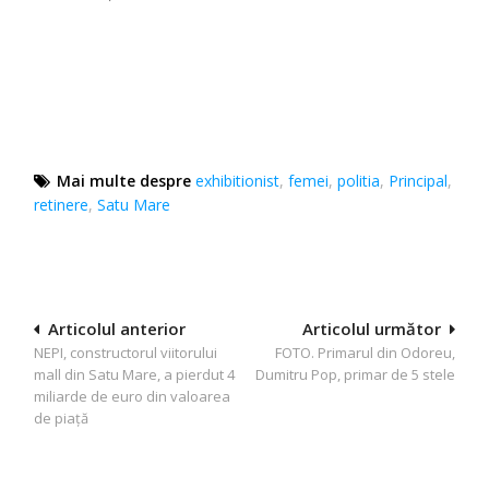
Mai multe despre
exhibitionist
,
femei
,
politia
,
Principal
,
retinere
,
Satu Mare
Navigare
Articolul anterior
Articolul următor
NEPI, constructorul viitorului
FOTO. Primarul din Odoreu,
în
mall din Satu Mare, a pierdut 4
Dumitru Pop, primar de 5 stele
articole
miliarde de euro din valoarea
de piață