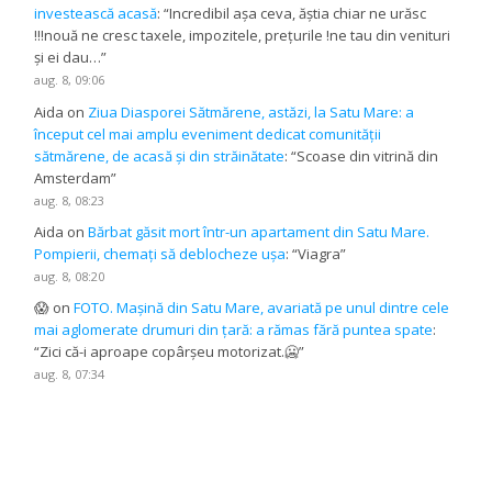
investească acasă
: “
Incredibil așa ceva, ăștia chiar ne urăsc
!!!nouă ne cresc taxele, impozitele, prețurile !ne tau din venituri
și ei dau…
”
aug. 8, 09:06
Aida
on
Ziua Diasporei Sătmărene, astăzi, la Satu Mare: a
început cel mai amplu eveniment dedicat comunității
sătmărene, de acasă și din străinătate
: “
Scoase din vitrină din
Amsterdam
”
aug. 8, 08:23
Aida
on
Bărbat găsit mort într-un apartament din Satu Mare.
Pompierii, chemați să deblocheze ușa
: “
Viagra
”
aug. 8, 08:20
😱
on
FOTO. Mașină din Satu Mare, avariată pe unul dintre cele
mai aglomerate drumuri din țară: a rămas fără puntea spate
:
“
Zici că-i aproape copârșeu motorizat.🥶
”
aug. 8, 07:34