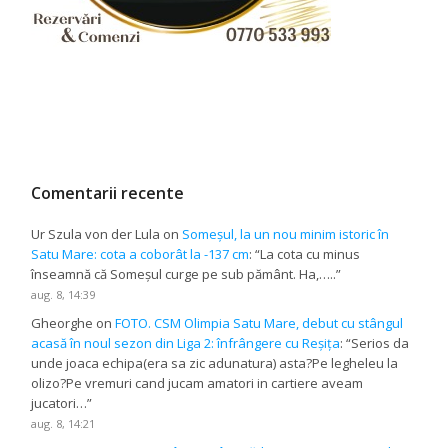
Comentarii recente
Ur Szula von der Lula
on
Someșul, la un nou minim istoric în
Satu Mare: cota a coborât la -137 cm
: “
La cota cu minus
înseamnă că Someșul curge pe sub pământ. Ha,…..
”
aug. 8, 14:39
Gheorghe
on
FOTO. CSM Olimpia Satu Mare, debut cu stângul
acasă în noul sezon din Liga 2: înfrângere cu Reșița
: “
Serios da
unde joaca echipa(era sa zic adunatura) asta?Pe legheleu la
olizo?Pe vremuri cand jucam amatori in cartiere aveam
jucatori…
”
aug. 8, 14:21