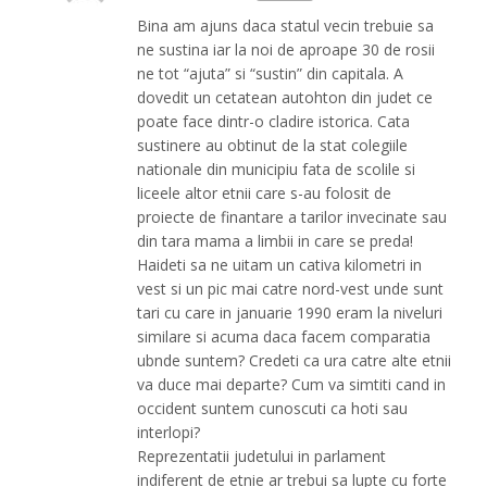
Bina am ajuns daca statul vecin trebuie sa
ne sustina iar la noi de aproape 30 de rosii
ne tot “ajuta” si “sustin” din capitala. A
dovedit un cetatean autohton din judet ce
poate face dintr-o cladire istorica. Cata
sustinere au obtinut de la stat colegiile
nationale din municipiu fata de scolile si
liceele altor etnii care s-au folosit de
proiecte de finantare a tarilor invecinate sau
din tara mama a limbii in care se preda!
Haideti sa ne uitam un cativa kilometri in
vest si un pic mai catre nord-vest unde sunt
tari cu care in januarie 1990 eram la niveluri
similare si acuma daca facem comparatia
ubnde suntem? Credeti ca ura catre alte etnii
va duce mai departe? Cum va simtiti cand in
occident suntem cunoscuti ca hoti sau
interlopi?
Reprezentatii judetului in parlament
indiferent de etnie ar trebui sa lupte cu forte