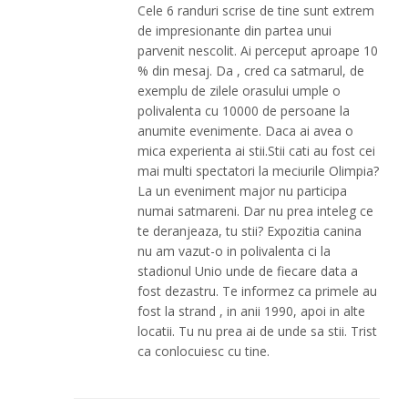
Cele 6 randuri scrise de tine sunt extrem
de impresionante din partea unui
parvenit nescolit. Ai perceput aproape 10
% din mesaj. Da , cred ca satmarul, de
exemplu de zilele orasului umple o
polivalenta cu 10000 de persoane la
anumite evenimente. Daca ai avea o
mica experienta ai stii.Stii cati au fost cei
mai multi spectatori la meciurile Olimpia?
La un eveniment major nu participa
numai satmareni. Dar nu prea inteleg ce
te deranjeaza, tu stii? Expozitia canina
nu am vazut-o in polivalenta ci la
stadionul Unio unde de fiecare data a
fost dezastru. Te informez ca primele au
fost la strand , in anii 1990, apoi in alte
locatii. Tu nu prea ai de unde sa stii. Trist
ca conlocuiesc cu tine.