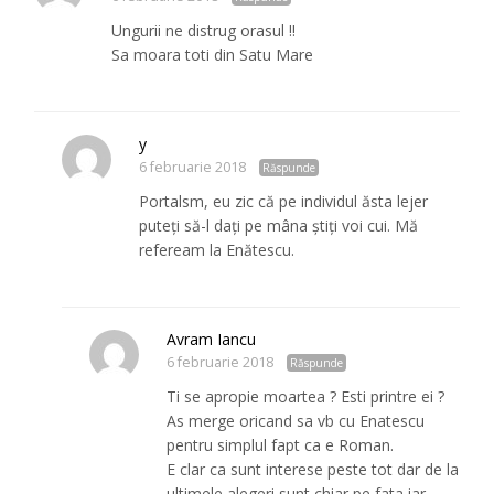
Ungurii ne distrug orasul !!
Sa moara toti din Satu Mare
y
6 februarie 2018
Răspunde
Portalsm, eu zic că pe individul ăsta lejer
puteți să-l dați pe mâna știți voi cui. Mă
refeream la Enătescu.
Avram Iancu
6 februarie 2018
Răspunde
Ti se apropie moartea ? Esti printre ei ?
As merge oricand sa vb cu Enatescu
pentru simplul fapt ca e Roman.
E clar ca sunt interese peste tot dar de la
ultimele alegeri sunt chiar pe fata iar