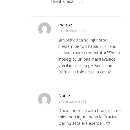
fericit si asa…. ,-)
matroz
8 februarie 2018
@Norik:adica sa injur si sa
blestem pe toti habaucii,zicand
ca sunt mare comentator???Asta
intelegi tu un pas inainte?Daca
vrei il injur si eu pe Berici sau
Bertici .Iti foloseste la ceva?
Norick
9 februarie 2018
Daca concluzia asta ti-ai tras , de
mine poti injura pana la Craciun.
Dar nu asta era esenta… 😉