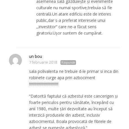
asemenea sală găzduieşte şi evenimente
culturale nu numai sportive,trebuia să fie
centrală.Un atare edificiu este de interes
public,dar s-a preferat interesele unui
,,investitor” care ne-a făcut sens
giratoriu.Uşor suntem de cumpărat.
un bou
7 februarie 2018
Răspunde
sala polivalenta ne trebuie d-le primar si inca din
robinete curge apa prin azbociment
!!!!!!!!!!!!!!!!!!!!!!!!!!!!!!!!!!
“Datorită faptului că azbestul este cancerigen și
foarte periculos pentru sănătate, începând cu
anii 1980, multe țări dezvoltate au început să
interzică produsele din azbest, inclusiv
azbocimentul. Boala provocată de fibrele de
azbest se numește azbestoză.”