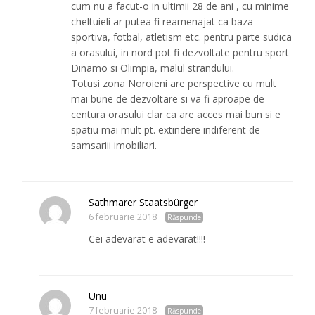
cum nu a facut-o in ultimii 28 de ani , cu minime
cheltuieli ar putea fi reamenajat ca baza
sportiva, fotbal, atletism etc. pentru parte sudica
a orasului, in nord pot fi dezvoltate pentru sport
Dinamo si Olimpia, malul strandului.
Totusi zona Noroieni are perspective cu mult
mai bune de dezvoltare si va fi aproape de
centura orasului clar ca are acces mai bun si e
spatiu mai mult pt. extindere indiferent de
samsariii imobiliari.
Sathmarer Staatsbürger
6 februarie 2018
Răspunde
Cei adevarat e adevarat!!!!
Unu'
7 februarie 2018
Răspunde