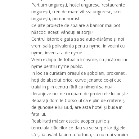
Partium ungurești, hotel unguresc, restaurante
ungurești, tren de mare viteza unguresc, scoli
ungurești, primar hortist.
Ce alte proiecte de spălare a banilor mai pot
născoci acești vânduți ai sorții?
Centrul istoric e gata sa se auto-dărâme și noi
vrem sală polivalenta pentru nyme, in vecini cu
nyme, inventata de nyme.
Vrem echipa de fotbal a lu’ nyme, cu jucătorii lui
nyme pentru nyme public.
In loc sa curățăm orașul de șobolani, proxeneți,
hoți de absolut orice, curve jenante ce-și duc
traiul in plin centru fără ca nimeni sa nu-i
deranjeze noi ne ocupam de proiectele lui pește.
Reparați dom-le Corso-ul ca e plin de cratere și
de gunoaiele lui Bud, are asta hotel și buda in
fața lui.
Reabilitați măcar estetic acoperișurile și
tencuiala clădirilor ce dau sa se surpe iar țiglele
să-și ia avânt la prima furtuna, sa nu mai vorbim