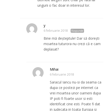
ungurii o fac doar in interesul lor.
y
6 februarie 2018
Răspunde
Bine mă deșteptule! Dar să dorești
moartea tuturora nu crezi că e cam
deplasat?
Mihai
6 februarie 2018
Saracul Iancu nu-si da seama ca
dupa ce postezi pe internet ca
vrei moartea unor oameni dupa
IP poti fi foarte usor si esti
identificat cine esti. Poate fi dat
in judecata in toata Europa si