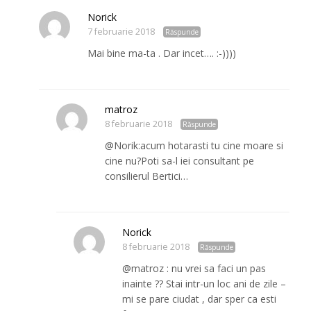
Norick
7 februarie 2018
Răspunde
Mai bine ma-ta . Dar incet…. :-))))
matroz
8 februarie 2018
Răspunde
@Norik:acum hotarasti tu cine moare si
cine nu?Poti sa-l iei consultant pe
consilierul Bertici…
Norick
8 februarie 2018
Răspunde
@matroz : nu vrei sa faci un pas
inainte ?? Stai intr-un loc ani de zile –
mi se pare ciudat , dar sper ca esti