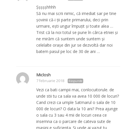
Șșșșșhhhh
Să nu mai scrii nimic, că imediat sar pe tine
șovinii că-i ții parte primarului, deci prin
urmare, ești ungur împuțit și toate alea …
Trist că la noi totul se pune în cârca etniei și
ne mirăm că suntem unde suntem și
celelalte orașe din jur se dezvoltă dar noi
batem pasul pe loc de 30 de ani …
Miclosh
7 februarie 2018
Răspunde
Vezi ca bati campii mai, conlocuitorule. de
unde stii tu ca sala va avea 10 000 de locuri?
Cand crezi ca umple Satmarul o sala de 10
000 de locuri? O data la 10 ani? Prea ajunge
o sala cu 3 sau 4 mii de locuri ceea ce
insemna ca o parcare de cateva sute de
masini e suficienta. Si unde ai vazut tu