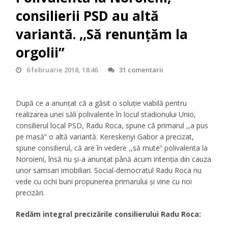
consilierii PSD au altă
variantă. ,,Să renunțăm la
orgolii”
6 februarie 2018, 18:46
31 comentarii
După ce a anunțat că a găsit o soluție viabilă pentru
realizarea unei săli polivalente în locul stadionului Unio,
consilierul local PSD, Radu Roca, spune că primarul ,,a pus
pe masă” o altă variantă. Kereskenyi Gabor a precizat,
spune consilierul, că are în vedere ,,să mute” polivalenta la
Noroieni, însă nu și-a anunțat până acum intenția din cauza
unor samsari imobiliari. Social-democratul Radu Roca nu
vede cu ochi buni propunerea primarului și vine cu noi
precizări.
Redăm integral precizările consilierului Radu Roca: