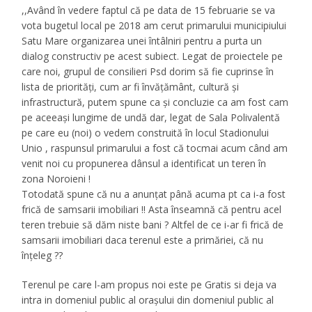
,,Având în vedere faptul că pe data de 15 februarie se va
vota bugetul local pe 2018 am cerut primarului municipiului
Satu Mare organizarea unei întâlniri pentru a purta un
dialog constructiv pe acest subiect. Legat de proiectele pe
care noi, grupul de consilieri Psd dorim să fie cuprinse în
lista de priorități, cum ar fi învăţământ, cultură şi
infrastructură, putem spune ca și concluzie ca am fost cam
pe aceeași lungime de undă dar, legat de Sala Polivalentă
pe care eu (noi)
o vedem construită în locul Stadionului
Unio , raspunsul primarului a fost că tocmai acum când am
venit noi cu propunerea dânsul a identificat un teren în
zona Noroieni !
Totodată spune că nu a anunțat până acuma pt ca i-a fost
frică de samsarii imobiliari !! Asta înseamnă că pentru acel
teren trebuie să dăm niste bani ? Altfel de ce i-ar fi frică de
samsarii imobiliari daca terenul este a primăriei, că nu
înțeleg ??
Terenul pe care l-am propus noi este pe Gratis si deja va
intra in domeniul public al orașului din domeniul public al