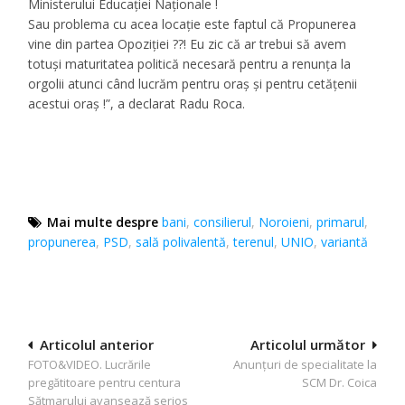
Ministerului Educaţiei Naţionale !
Sau problema cu acea locație este faptul că Propunerea
vine din partea Opoziției ??! Eu zic că ar trebui să avem
totuşi maturitatea politică necesară pentru a renunţa la
orgolii atunci când lucrăm pentru oraş şi pentru cetăţenii
acestui oraş !”, a declarat Radu Roca.
Mai multe despre
bani
,
consilierul
,
Noroieni
,
primarul
,
propunerea
,
PSD
,
sală polivalentă
,
terenul
,
UNIO
,
variantă
Navigare
Articolul anterior
Articolul următor
FOTO&VIDEO. Lucrările
Anunţuri de specialitate la
în
pregătitoare pentru centura
SCM Dr. Coica
articole
Sătmarului avansează serios