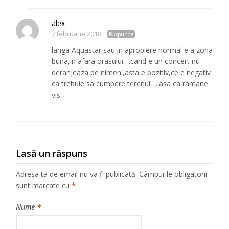
alex
7 februarie 2018
Răspunde
langa Aquastar,sau in apropiere normal e a zona
buna,in afara orasului….cand e un concert nu
deranjeaza pe nimeni,asta e pozitiv,ce e negativ
ca trebuie sa cumpere terenul…..asa ca ramane
vis.
Lasă un răspuns
Adresa ta de email nu va fi publicată.
Câmpurile obligatorii
sunt marcate cu
*
Nume
*