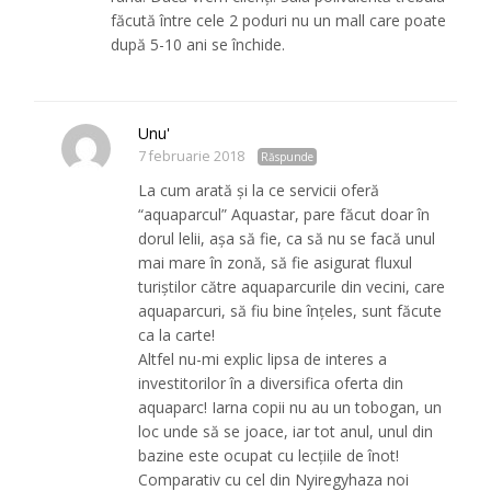
făcută între cele 2 poduri nu un mall care poate
după 5-10 ani se închide.
Unu'
7 februarie 2018
Răspunde
La cum arată și la ce servicii oferă
“aquaparcul” Aquastar, pare făcut doar în
dorul lelii, așa să fie, ca să nu se facă unul
mai mare în zonă, să fie asigurat fluxul
turiștilor către aquaparcurile din vecini, care
aquaparcuri, să fiu bine înțeles, sunt făcute
ca la carte!
Altfel nu-mi explic lipsa de interes a
investitorilor în a diversifica oferta din
aquaparc! Iarna copii nu au un tobogan, un
loc unde să se joace, iar tot anul, unul din
bazine este ocupat cu lecțiile de înot!
Comparativ cu cel din Nyiregyhaza noi