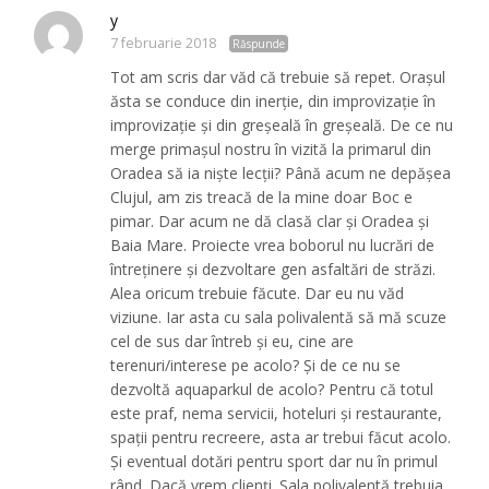
y
7 februarie 2018
Răspunde
Tot am scris dar văd că trebuie să repet. Orașul
ăsta se conduce din inerție, din improvizație în
improvizație și din greșeală în greșeală. De ce nu
merge primașul nostru în vizită la primarul din
Oradea să ia niște lecții? Până acum ne depășea
Clujul, am zis treacă de la mine doar Boc e
pimar. Dar acum ne dă clasă clar și Oradea și
Baia Mare. Proiecte vrea boborul nu lucrări de
întreținere și dezvoltare gen asfaltări de străzi.
Alea oricum trebuie făcute. Dar eu nu văd
viziune. Iar asta cu sala polivalentă să mă scuze
cel de sus dar întreb și eu, cine are
terenuri/interese pe acolo? Și de ce nu se
dezvoltă aquaparkul de acolo? Pentru că totul
este praf, nema servicii, hoteluri și restaurante,
spații pentru recreere, asta ar trebui făcut acolo.
Și eventual dotări pentru sport dar nu în primul
rând. Dacă vrem clienți. Sala polivalentă trebuia