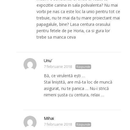
expozitie canina in sala polivalenta? Nu mai
vorbi pe nas ca este loc la unio pentru tot ce
trebuie, nu te mai da tu mare proiectant mai
papagalule, bine? Lasa centura orasului
pentru fetele de pe Horia, ca si gura lor
trebe sa manca ceva
Unu'
7 februarie 2018
Răspunde
Bă, ce virulentă ești …
Stai liniștită, are mă-ta loc de muncă
asigurat, nu te panica … Nu-i strică
nimeni șusta cu centura, relax …
Mihai
7 februarie 2018
Răspunde