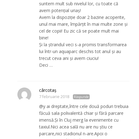
suntem mult sub nivelul lor, cu toate că
avem potențial uriaș!
Avem la dispoziție doar 2 bazine acoperite,
unul mai mare, împărțit în mai multe zone și
cel de copii! Eu zic că se poate mult mai
bine!
Și la ștrandul veci s-a promis transformarea
lui într-un aquaparc deschis tot anul și au
trecut ceva ani și avem ciuciu!
Deci …
cârcotaş
7 februarie 2018
Răspunde
@y ai dreptate,între cele două poduri trebuia
făcuă sala polivalentă chiar şi fără parcare
imensă.Şi în Cluj merg la evenimente cu
taxiul.Nici acea sală nu are nu ştiu ce
parcare,nici stadionul n-are.Apoi o