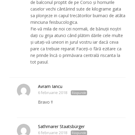
de balconul proptit de pe Corso și hornurile
caselor vechi cântărind sute de kilograme gata
sa plonjeze in capul trecătorilor buimaci de atâta
minciuna feisbucologica.
Fie-vă mila de noi cei normali, de bănuții noștri
dați cu grija atunci când plătim dările cele multe
și uitați-vă uneori in jurul vostru iar dacă ceva
pare ca trebuie reparat Faceți-o fără ezitare ca
ne prinde încă o primăvara centrală riscanta la
tot pasul.
Avram Iancu
6 februarie 2018
Răspunde
Bravo !!
Sathmarer Staatsbürger
6 februarie 2018
Răspunde