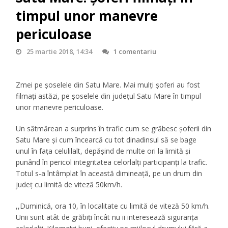
timpul unor manevre
periculoase
25 martie 2018, 14:34
1 comentariu
Zmei pe șoselele din Satu Mare. Mai mulţi şoferi au fost
filmaţi astăzi, pe şoselele din judeţul Satu Mare în timpul
unor manevre periculoase.
Un sătmărean a surprins în trafic cum se grăbesc șoferii din
Satu Mare și cum încearcă cu tot dinadinsul să se bage
unul în fața celulilalt, depășind de multe ori la limită și
punând în pericol integritatea celorlalți participanți la trafic.
Totul s-a întâmplat în această dimineață, pe un drum din
județ cu limită de viteză 50km/h.
,,Duminică, ora 10, în localitate cu limită de viteză 50 km/h.
Unii sunt atât de grăbiți încât nu ii interesează siguranța