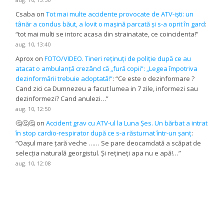
Csaba
on
Tot mai multe accidente provocate de ATV-iști: un
tânăr a condus băut, a lovit o mașină parcată și s-a oprit în gard
:
“
tot mai multi se intorc acasa din strainatate, ce coincidenta!
”
aug. 10, 13:40
Aprox
on
FOTO/VIDEO. Tineri reținuți de poliție după ce au
atacat o ambulanță crezând că „fură copii”: „Legea împotriva
dezinformării trebuie adoptată!”
: “
Ce este o dezinformare ?
Cand zici ca Dumnezeu a facut lumea in 7 zile, informezi sau
dezinformezi? Cand anulezi…
”
aug. 10, 12:50
🤔🤔🤔
on
Accident grav cu ATV-ul la Luna Șes. Un bărbat a intrat
în stop cardio-respirator după ce s-a răsturnat într-un șanț
:
“
Oașul mare țară veche …… Se pare deocamdată a scăpat de
selecția naturală georgistul. Și rețineți apa nu e apă!…
”
aug. 10, 12:08