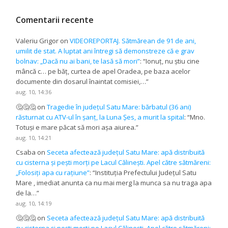
Comentarii recente
Valeriu Grigor
on
VIDEOREPORTAJ. Sătmărean de 91 de ani,
umilit de stat. A luptat ani întregi să demonstreze că e grav
bolnav: „Dacă nu ai bani, te lasă să mori”
: “
Ionuț, nu știu cine
mâncă c… pe băț, curtea de apel Oradea, pe baza acelor
documente din dosarul înaintat comisiei,…
”
aug. 10, 14:36
🤔🤔🤔
on
Tragedie în județul Satu Mare: bărbatul (36 ani)
răsturnat cu ATV-ul în șanț, la Luna Șes, a murit la spital
: “
Mno.
Totuși e mare păcat să mori așa aiurea.
”
aug. 10, 14:21
Csaba
on
Seceta afectează județul Satu Mare: apă distribuită
cu cisterna și pești morți pe Lacul Călinești. Apel către sătmăreni:
„Folosiți apa cu rațiune”
: “
Instituția Prefectului Județul Satu
Mare , imediat anunta ca nu mai merg la munca sa nu traga apa
de la…
”
aug. 10, 14:19
🤔🤔🤔
on
Seceta afectează județul Satu Mare: apă distribuită
cu cisterna și pești morți pe Lacul Călinești. Apel către sătmăreni: