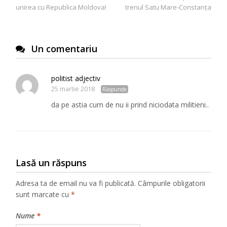
articole
unirea cu Republica Moldova!
trenul Satu Mare-Constanța
Un comentariu
politist adjectiv
25 martie 2018
Răspunde
da pe astia cum de nu ii prind niciodata militieni..
Lasă un răspuns
Adresa ta de email nu va fi publicată.
Câmpurile obligatorii
sunt marcate cu
*
Nume
*