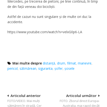
Mercedes, pe trecerea de pietoni, pe linie continuă, în timp
de din faţă veneau doi biciclişti.
Astfel de cazuri nu sunt singulare şi de multe ori duc la
accidente.
https://www.youtube.com/watch?v=velxG0p6-LA
Mai multe despre
distanță
,
drum
,
filmat
,
manevre
,
pericol
,
sătmărean
,
siguranta
,
şofer
,
șosele
Navigare
Articolul anterior
Articolul următor
FOTO/VIDEO. Mai mulţi
FOTO. Zborul direct Europa-
în
sătmăreni în stradă. Cer
Australia, mai rapid decât