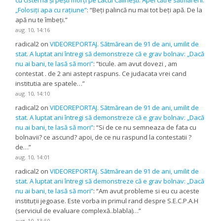
„Folosiți apa cu rațiune”
: “
Beți palincă nu mai tot beți apă. De la
apă nu te îmbeți.
”
aug. 10, 14:16
radical2
on
VIDEOREPORTAJ. Sătmărean de 91 de ani, umilit de
stat. A luptat ani întregi să demonstreze că e grav bolnav: „Dacă
nu ai bani, te lasă să mori”
: “
ticule. am avut dovezi , am
contestat . de 2 ani astept raspuns. Ce judacata vrei cand
institutia are spatele…
”
aug. 10, 14:10
radical2
on
VIDEOREPORTAJ. Sătmărean de 91 de ani, umilit de
stat. A luptat ani întregi să demonstreze că e grav bolnav: „Dacă
nu ai bani, te lasă să mori”
: “
Si de ce nu semneaza de fata cu
bolnavii? ce ascund? apoi, de ce nu raspund la contestatii ?
de…
”
aug. 10, 14:01
radical2
on
VIDEOREPORTAJ. Sătmărean de 91 de ani, umilit de
stat. A luptat ani întregi să demonstreze că e grav bolnav: „Dacă
nu ai bani, te lasă să mori”
: “
Am avut probleme si eu cu aceste
instituții jegoase. Este vorba in primul rand despre S.E.C.P.A.H
(serviciul de evaluare complexă..blabla)…
”
aug. 10, 13:50