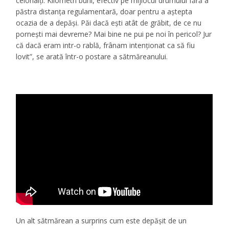
celorlalți. Kilometri buni, efectiv pe mijlocul drumului fără a
păstra distanța regulamentară, doar pentru a aștepta
ocazia de a depăși. Păi dacă ești atât de grăbit, de ce nu
pornești mai devreme? Mai bine ne pui pe noi în pericol? Jur
că dacă eram intr-o rablă, frânam intenționat ca să fiu
lovit”, se arată într-o postare a sătmăreanului.
Un alt sătmărean a surprins cum este depăşit de un