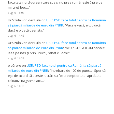
facultate nord-corean care știa și nu prea românește (nu e de
mirare) ‘bou…
”
aug. 6, 15:07
Ur Szula von der Lula
on
USR: PSD face totul pentru ca România
să piardă miliarde de euro din PNRR
: “
Vaca e vacă, e tot vacă
dacă e o vacă userista.
”
aug. 6, 14:42
Ur Szula von der Lula
on
USR: PSD face totul pentru ca România
să piardă miliarde de euro din PNRR
: “
ALUPIGUS & IEUM pana iți
iese pe nas și prin urechi, rahat cu ochi.
”
aug. 6, 14:39
o părere
on
USR: PSD face totul pentru ca România să piardă
miliarde de euro din PNRR
: “
Întrebare de 100 de puncte. Sper că
ești de acord că aceste lucrări su fost recepționate, aprobate
calitativ. Bagsamă aici…
”
aug. 6, 14:36