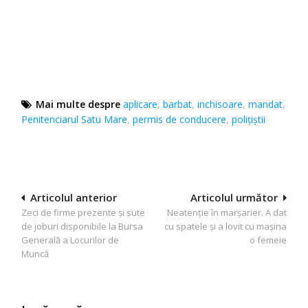
Mai multe despre
aplicare
,
barbat
,
inchisoare
,
mandat
,
Penitenciarul Satu Mare
,
permis de conducere
,
polițiștii
Navigare
Articolul anterior
Articolul următor
Zeci de firme prezente și sute
Neatenție în marșarier. A dat
în
de joburi disponibile la Bursa
cu spatele și a lovit cu mașina
articole
Generală a Locurilor de
o femeie
Muncă