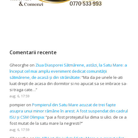
Comentarii recente
Gheorghe
on
Ziua Diasporei Sătmărene, astăzi, la Satu Mare: a
început cel mai amplu eveniment dedicat comunității
sătmărene, de acasă și din străinătate
: “
Ma da pe unele le-ati
luat drept de acasa din dormitor si no apucat sa se imbrace sa-
si traga cate…
”
aug. 6, 17:59
pompier
on
Pompierul din Satu Mare acuzat de trei fapte
asupra unui minor rămâne în arest. A fost suspendat din cadrul
ISU și CSM Olimpia
: “
pai a fost protejatul lui dima si ulici. de ce a
fost mutat de la satu mare la negresti?
”
aug. 6, 17:59