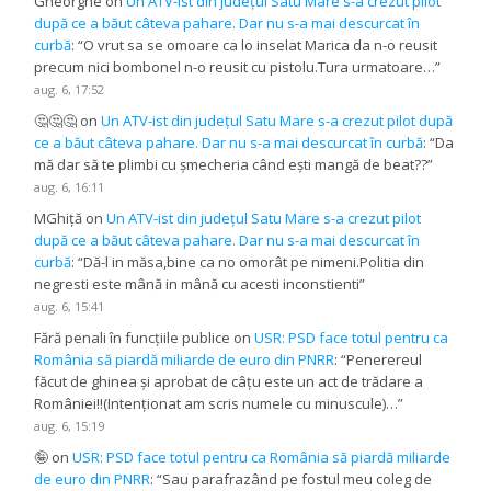
Gheorghe
on
Un ATV-ist din județul Satu Mare s-a crezut pilot
după ce a băut câteva pahare. Dar nu s-a mai descurcat în
curbă
: “
O vrut sa se omoare ca lo inselat Marica da n-o reusit
precum nici bombonel n-o reusit cu pistolu.Tura urmatoare…
”
aug. 6, 17:52
🤔🤔🤔
on
Un ATV-ist din județul Satu Mare s-a crezut pilot după
ce a băut câteva pahare. Dar nu s-a mai descurcat în curbă
: “
Da
mă dar să te plimbi cu șmecheria când ești mangă de beat??
”
aug. 6, 16:11
MGhiță
on
Un ATV-ist din județul Satu Mare s-a crezut pilot
după ce a băut câteva pahare. Dar nu s-a mai descurcat în
curbă
: “
Dă-l in măsa,bine ca no omorât pe nimeni.Politia din
negresti este mână in mână cu acesti inconstienti
”
aug. 6, 15:41
Fără penali în funcțiile publice
on
USR: PSD face totul pentru ca
România să piardă miliarde de euro din PNRR
: “
Penerereul
făcut de ghinea și aprobat de câțu este un act de trădare a
României!!(Intenționat am scris numele cu minuscule)…
”
aug. 6, 15:19
🤪
on
USR: PSD face totul pentru ca România să piardă miliarde
de euro din PNRR
: “
Sau parafrazând pe fostul meu coleg de