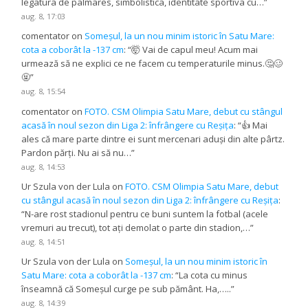
legatura de palmares, simbolistica, identitate sportiva cu…
”
aug. 8, 17:03
comentator
on
Someșul, la un nou minim istoric în Satu Mare:
cota a coborât la -137 cm
: “
🤯 Vai de capul meu! Acum mai
urmează să ne explici ce ne facem cu temperaturile minus.🤔🥴
🤬
”
aug. 8, 15:54
comentator
on
FOTO. CSM Olimpia Satu Mare, debut cu stângul
acasă în noul sezon din Liga 2: înfrângere cu Reșița
: “
👍 Mai
ales că mare parte dintre ei sunt mercenari aduși din alte pârtz.
Pardon părți. Nu ai să nu…
”
aug. 8, 14:53
Ur Szula von der Lula
on
FOTO. CSM Olimpia Satu Mare, debut
cu stângul acasă în noul sezon din Liga 2: înfrângere cu Reșița
:
“
N-are rost stadionul pentru ce buni suntem la fotbal (acele
vremuri au trecut), tot ați demolat o parte din stadion,…
”
aug. 8, 14:51
Ur Szula von der Lula
on
Someșul, la un nou minim istoric în
Satu Mare: cota a coborât la -137 cm
: “
La cota cu minus
înseamnă că Someșul curge pe sub pământ. Ha,…..
”
aug. 8, 14:39