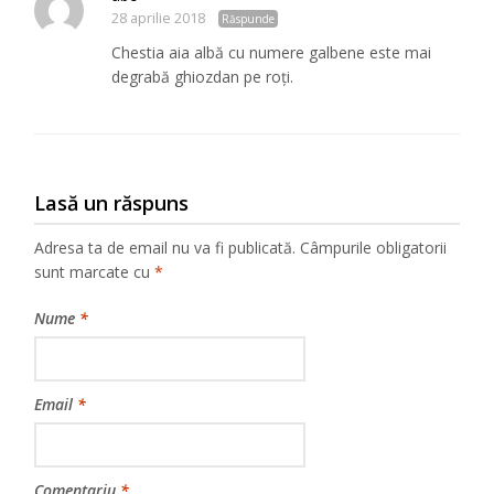
28 aprilie 2018
Răspunde
Chestia aia albă cu numere galbene este mai
degrabă ghiozdan pe roți.
Lasă un răspuns
Adresa ta de email nu va fi publicată.
Câmpurile obligatorii
sunt marcate cu
*
Nume
*
Email
*
Comentariu
*