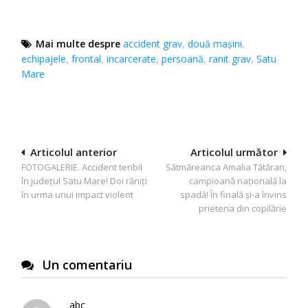
Mai multe despre
accident grav
,
două mașini
,
echipajele
,
frontal
,
incarcerate
,
persoană
,
ranit grav
,
Satu
Mare
Navigare
Articolul anterior
Articolul următor
FOTOGALERIE. Accident teribil
Sătmăreanca Amalia Tătăran,
în
în județul Satu Mare! Doi răniți
campioană națională la
articole
în urma unui impact violent
spadă! În finală și-a învins
prietena din copilărie
Un comentariu
abc