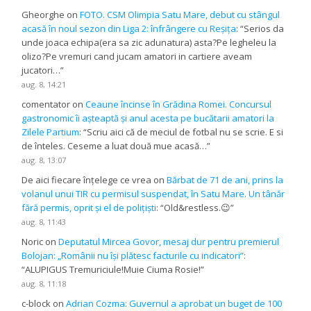
Gheorghe
on
FOTO. CSM Olimpia Satu Mare, debut cu stângul
acasă în noul sezon din Liga 2: înfrângere cu Reșița
: “
Serios da
unde joaca echipa(era sa zic adunatura) asta?Pe legheleu la
olizo?Pe vremuri cand jucam amatori in cartiere aveam
jucatori…
”
aug. 8, 14:21
comentator
on
Ceaune încinse în Grădina Romei. Concursul
gastronomic îi așteaptă și anul acesta pe bucătarii amatori la
Zilele Partium
: “
Scriu aici că de meciul de fotbal nu se scrie. E si
de înteles. Ceseme a luat două mue acasă…
”
aug. 8, 13:07
De aici fiecare înțelege ce vrea
on
Bărbat de 71 de ani, prins la
volanul unui TIR cu permisul suspendat, în Satu Mare. Un tânăr
fără permis, oprit și el de polițiști
: “
Old&restless.😉
”
aug. 8, 11:43
Noric
on
Deputatul Mircea Govor, mesaj dur pentru premierul
Bolojan: „Românii nu își plătesc facturile cu indicatori”
:
“
ALUPIGUS Tremuriciule!Muie Ciuma Rosie!
”
aug. 8, 11:18
c-block
on
Adrian Cozma: Guvernul a aprobat un buget de 100