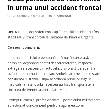
în urma unui accident frontal
28 aprilie 2018, 13:38
1 comentariu
UPDATE.
Cei doi șoferi implicați în teribilul accident au fost
stabilizați și transportați la Unitatea de Primire Urgențe.
Ce spun pompierii:
În urma impactului o persoană a rămas încarcerată,
pompierii acționând pentru descarcerararea, respectiv
extragerea acesteia din autovehicul și o altă persoană a
suferit un traumatism cranian. Ambele vic
time sunt in stare
conștientă și stabilă. După acordarea primelor îngrijiri
medicale la fața locului, acestea au fost transportate la
Unitatea de Primiri Urgente Satu Mare.
Promptitudinea și profesionalismul pompierilor militari care
au acționat concomitent pentru asigurarea zonei,