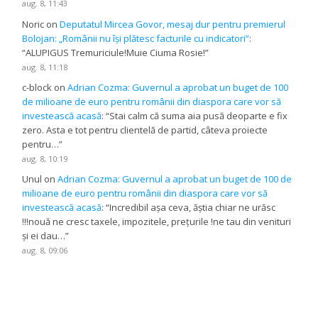
aug. 8, 11:43
Noric
on
Deputatul Mircea Govor, mesaj dur pentru premierul
Bolojan: „Românii nu își plătesc facturile cu indicatori”
:
“
ALUPIGUS Tremuriciule!Muie Ciuma Rosie!
”
aug. 8, 11:18
c-block
on
Adrian Cozma: Guvernul a aprobat un buget de 100
de milioane de euro pentru românii din diaspora care vor să
investească acasă
: “
Stai calm că suma aia pusă deoparte e fix
zero. Asta e tot pentru clientelă de partid, câteva proiecte
pentru…
”
aug. 8, 10:19
Unul
on
Adrian Cozma: Guvernul a aprobat un buget de 100 de
milioane de euro pentru românii din diaspora care vor să
investească acasă
: “
Incredibil așa ceva, ăștia chiar ne urăsc
!!!nouă ne cresc taxele, impozitele, prețurile !ne tau din venituri
și ei dau…
”
aug. 8, 09:06