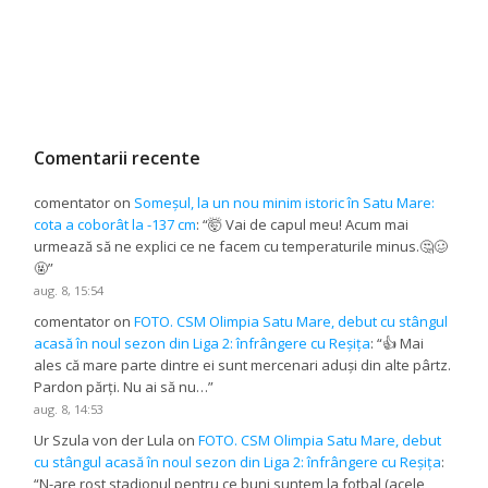
Comentarii recente
comentator
on
Someșul, la un nou minim istoric în Satu Mare:
cota a coborât la -137 cm
: “
🤯 Vai de capul meu! Acum mai
urmează să ne explici ce ne facem cu temperaturile minus.🤔🥴
🤬
”
aug. 8, 15:54
comentator
on
FOTO. CSM Olimpia Satu Mare, debut cu stângul
acasă în noul sezon din Liga 2: înfrângere cu Reșița
: “
👍 Mai
ales că mare parte dintre ei sunt mercenari aduși din alte pârtz.
Pardon părți. Nu ai să nu…
”
aug. 8, 14:53
Ur Szula von der Lula
on
FOTO. CSM Olimpia Satu Mare, debut
cu stângul acasă în noul sezon din Liga 2: înfrângere cu Reșița
:
“
N-are rost stadionul pentru ce buni suntem la fotbal (acele