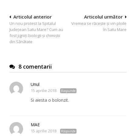
Navigare
Articolul anterior
Articolul următor
Un nou protest la Spitalul
Vremea se răcește și vin ploile
în
Județean Satu Mare? Cum au
în Satu Mare
articole
fost jigniți biologii și chimiștii
din Sănătate
8 comentarii
Unul
15 aprilie 2018
Răspunde
Si aiesta o bolonzit.
MAE
15 aprilie 2018
Răspunde