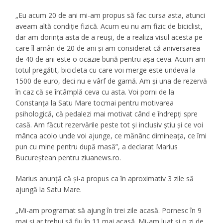
„Eu acum 20 de ani mi-am propus să fac cursa asta, atunci
aveam altă condiţie fizică. Acum eu nu am fizic de biciclist,
dar am dorinţa asta de a reuşi, de a realiza visul acesta pe
care îl amân de 20 de ani şi am considerat că aniversarea
de 40 de ani este o ocazie bună pentru aşa ceva. Acum am
totul pregătit, bicicleta cu care voi merge este undeva la
1500 de euro, deci nu e vârf de gamă. Am şi una de rezervă
în caz că se întâmplă ceva cu asta. Voi porni de la
Constanţa la Satu Mare tocmai pentru motivarea
psihologică, că pedalezi mai motivat când e îndrepţi spre
casă. Am făcut rezervările peste tot şi inclusiv ştiu şi ce voi
mânca acolo unde voi ajunge, ce mănânc dimineaţa, ce îmi
pun cu mine pentru după masă”, a declarat Marius
Bucureștean pentru ziuanews.ro.
Marius anunță că și-a propus ca în aproximativ 3 zile să
ajungă la Satu Mare.
„Mi-am programat să ajung în trei zile acasă. Pornesc în 9
mai şi ar trebui să fiu în 11 mai acasă. Mi-am luat şi o zi de