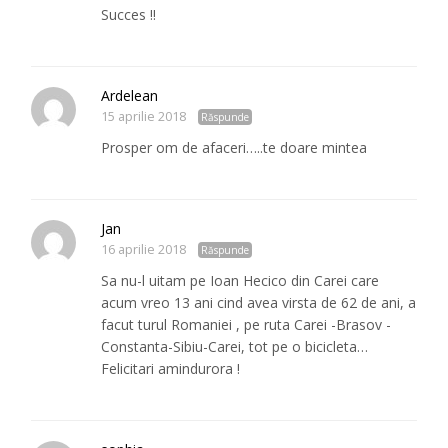
Succes !!
Ardelean
15 aprilie 2018
Răspunde
Prosper om de afaceri…..te doare mintea
Jan
16 aprilie 2018
Răspunde
Sa nu-l uitam pe Ioan Hecico din Carei care
acum vreo 13 ani cind avea virsta de 62 de ani, a
facut turul Romaniei , pe ruta Carei -Brasov -
Constanta-Sibiu-Carei, tot pe o bicicleta…
Felicitari amindurora !