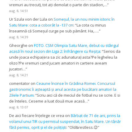
vremuri au trecut), tot ați demolat o parte din stadion,…
”
aug. 8, 14:51
Ur Szula von der Lula
on
Someșul, la un nou minim istoric în
Satu Mare: cota a coborât la -137 cm
: “
La cota cu minus
înseamnă că Someșul curge pe sub pământ. Ha,…..
”
aug. 8, 14:39
Gheorghe
on
FOTO. CSM Olimpia Satu Mare, debut cu stângul
acasă în noul sezon din Liga 2: înfrângere cu Reșița
: “
Serios da
unde joaca echipa(era sa zic adunatura) asta?Pe legheleu la
olizo?Pe vremuri cand jucam amatori in cartiere aveam
jucatori…
”
aug. 8, 14:21
comentator
on
Ceaune încinse în Grădina Romei. Concursul
gastronomic îi așteaptă și anul acesta pe bucătarii amatori la
Zilele Partium
: “
Scriu aici că de meciul de fotbal nu se scrie. E si
de înteles. Ceseme a luat două mue acasă…
”
aug. 8, 13:07
De aici fiecare înțelege ce vrea
on
Bărbat de 71 de ani, prins la
volanul unui TIR cu permisul suspendat, în Satu Mare. Un tânăr
fără permis, oprit și el de polițiști
: “
Old&restless.😉
”