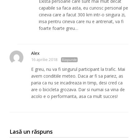
Exista persoane care sunt mai mult decat
capabile sa faca asta, eu cunosc personal pe
cineva care a facut 300 km intr-o singura zi,
insa pentru cineva care nu e antrenat, va fi
foarte foarte greu…
Alex
16 aprilie 2018
Răspunde
E greu, nu va fi singurul participant la trafic. Mai
avem conditiile meteo. Daca ar fi sa pariez, as
paria ca nu se incadreaza in timp, desi cred ca
are o bicicleta grozava. Dar si numai sa vina de
acolo e o performanta, asa ca mult succes!
Lasă un răspuns