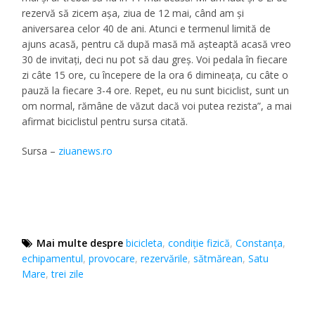
rezervă să zicem aşa, ziua de 12 mai, când am şi
aniversarea celor 40 de ani. Atunci e termenul limită de
ajuns acasă, pentru că după masă mă aşteaptă acasă vreo
30 de invitaţi, deci nu pot să dau greş. Voi pedala în fiecare
zi câte 15 ore, cu începere de la ora 6 dimineaţa, cu câte o
pauză la fiecare 3-4 ore. Repet, eu nu sunt biciclist, sunt un
om normal, rămâne de văzut dacă voi putea rezista”, a mai
afirmat biciclistul pentru sursa citată.
Sursa –
ziuanews.ro
Mai multe despre
bicicleta
,
condiție fizică
,
Constanţa
,
echipamentul
,
provocare
,
rezervările
,
sătmărean
,
Satu
Mare
,
trei zile