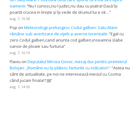
oamenii
: “
Nu-l cunosc,nu-l judec,nu dau cu piatra! Dacă își
poartă crucea in liniște și își vede de drumul lui e ok…
”
aug. 7, 16:58
Pop
on
Meteorologii prelungesc Codul galben: Satu Mare
rămâne sub avertizare de vijelii și averse torențiale
: “
Egal cu
zero Codul galben,cand anunta cod galben,inseamna slabe
sanse de ploaie sau furtuna
”
aug. 7, 16:19
Flaviu
on
Deputatul Mircea Govor, mesaj dur pentru premierul
Bolojan: „Românii nu își plătesc facturile cu indicatori”
: “
Astea nu
sânt de actualitate, pe noi ne interesează meciul cu Cozma
când jucam finala!?:))))
”
aug. 7, 14:50