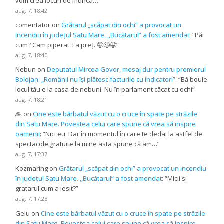
vom crea locuri de munca…
”
aug. 7, 18:42
comentator
on
Grătarul „scăpat din ochi” a provocat un
incendiu în județul Satu Mare. ,,Bucătarul” a fost amendat
: “
Păi
cum? Cam piperat. La preț. 🤪🥴😉
”
aug. 7, 18:40
Nebun
on
Deputatul Mircea Govor, mesaj dur pentru premierul
Bolojan: „Românii nu își plătesc facturile cu indicatori”
: “
Bă boule
locul tău e la casa de nebuni. Nu în parlament căcat cu ochi
”
aug. 7, 18:21
🙏
on
Cine este bărbatul văzut cu o cruce în spate pe străzile
din Satu Mare. Povestea celui care spune că vrea să inspire
oamenii
: “
Nici eu. Dar în momentul în care te dedai la astfel de
spectacole gratuite la mine asta spune că am…
”
aug. 7, 17:37
Kozmaring
on
Grătarul „scăpat din ochi” a provocat un incendiu
în județul Satu Mare. ,,Bucătarul” a fost amendat
: “
Micii si
gratarul cum a iesit?
”
aug. 7, 17:28
Gelu
on
Cine este bărbatul văzut cu o cruce în spate pe străzile
din Satu Mare. Povestea celui care spune că vrea să inspire