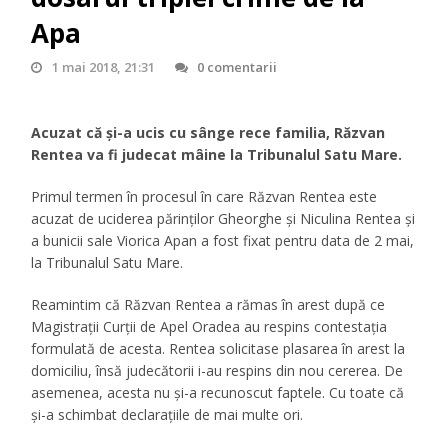
Apa
1 mai 2018, 21:31
0 comentarii
Acuzat că și-a ucis cu sânge rece familia, Răzvan
Rentea va fi judecat mâine la Tribunalul Satu Mare.
Primul termen în procesul în care Răzvan Rentea este
acuzat de uciderea părinților Gheorghe și Niculina Rentea și
a bunicii sale Viorica Apan a fost fixat pentru data de 2 mai,
la Tribunalul Satu Mare.
Reamintim că Răzvan Rentea a rămas în arest după ce
Magistrații Curții de Apel Oradea au respins contestația
formulată de acesta. Rentea solicitase plasarea în arest la
domiciliu, însă judecătorii i-au respins din nou cererea. De
asemenea, acesta nu și-a recunoscut faptele. Cu toate că
și-a schimbat declarațiile de mai multe ori.