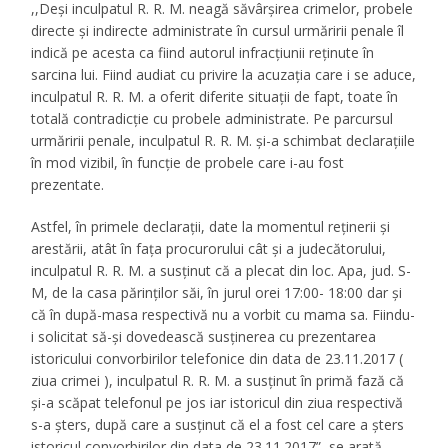
,,Deşi inculpatul R. R. M. neagă săvârşirea crimelor, probele
directe şi indirecte administrate în cursul urmăririi penale îl
indică pe acesta ca fiind autorul infracţiunii reţinute în
sarcina lui. Fiind audiat cu privire la acuzaţia care i se aduce,
inculpatul R. R. M. a oferit diferite situaţii de fapt, toate în
totală contradicţie cu probele administrate. Pe parcursul
urmăririi penale, inculpatul R. R. M. şi-a schimbat declaraţiile
în mod vizibil, în funcţie de probele care i-au fost
prezentate.
Astfel, în primele declaraţii, date la momentul reţinerii şi
arestării, atât în faţa procurorului cât şi a judecătorului,
inculpatul R. R. M. a susţinut că a plecat din loc. Apa, jud. S-
M, de la casa părinţilor săi, în jurul orei 17:00- 18:00 dar şi
că în după-masa respectivă nu a vorbit cu mama sa. Fiindu-
i solicitat să-şi dovedească susţinerea cu prezentarea
istoricului convorbirilor telefonice din data de 23.11.2017 (
ziua crimei ), inculpatul R. R. M. a susţinut în primă fază că
şi-a scăpat telefonul pe jos iar istoricul din ziua respectivă
s-a şters, după care a susţinut că el a fost cel care a şters
istoricul convorbirilor din data de 23.11.2017”, se arată