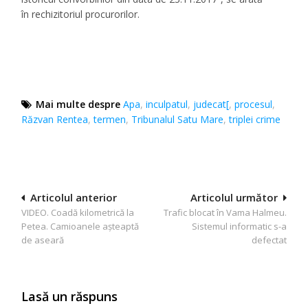
în rechizitoriul procurorilor.
Mai multe despre
Apa
,
inculpatul
,
judecat[
,
procesul
,
Răzvan Rentea
,
termen
,
Tribunalul Satu Mare
,
triplei crime
Navigare
Articolul anterior
Articolul următor
VIDEO. Coadă kilometrică la
Trafic blocat în Vama Halmeu.
în
Petea. Camioanele așteaptă
Sistemul informatic s-a
articole
de aseară
defectat
Lasă un răspuns