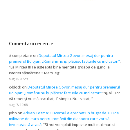
Comentarii recente
# completare
on
Deputatul Mircea Govor, mesaj dur pentru
premierul Bolojan: „Românii nu își plătesc facturile cu indicatori”
:
“
La Mircea !!! Te așteaptă bine meritata groapa de gunoi a
istoriei sătmărene!!! Marș jeg
”
aug. 8, 00:29
c-block
on
Deputatul Mircea Govor, mesaj dur pentru premierul
Bolojan: „Românii nu își plătesc facturile cu indicatori”
: “
@all. Tot
vă repet și nu mă ascultați. E simplu. Nu-l votați.
”
aug. 7, 19:08
John
on
Adrian Cozma: Guvernul a aprobat un buget de 100 de
milioane de euro pentru românii din diaspora care vor să
investească acasă
: “
Si noi vom plati impozite mult mai mari si