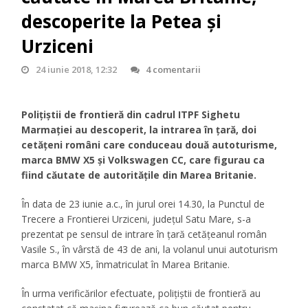
descoperite la Petea și
Urziceni
24 iunie 2018, 12:32
4 comentarii
Polițiștii de frontieră din cadrul ITPF Sighetu
Marmației au descoperit, la intrarea în țară, doi
cetățeni români care conduceau două autoturisme,
marca BMW X5 și Volkswagen CC, care figurau ca
fiind căutate de autoritățile din Marea Britanie.
În data de 23 iunie a.c., în jurul orei 14.30, la Punctul de
Trecere a Frontierei Urziceni, judeţul Satu Mare, s-a
prezentat pe sensul de intrare în țară cetățeanul român
Vasile S., în vârstă de 43 de ani, la volanul unui autoturism
marca BMW X5, înmatriculat în Marea Britanie.
În urma verificărilor efectuate, polițiștii de frontieră au