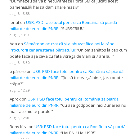
“
Dumnezeu sa va binecuvânteze PortalSM ca jucați acești
oameni🙏🏼 hai sa dam share masiv
”
aug. 6, 13:58
ionut
on
USR: PSD face totul pentru ca România să piardă
miliarde de euro din PNRR
: “
SUBSCRIU!.
”
aug. 6, 13:31
Ada
on
Sătmărean acuzat că și-a abuzat fiica ani la rând!
Procurorii cer arestarea bărbatului
: “
Un om sănătos la cap cum
poate face așa ceva cu fata vitregă de 8 ani și 7 ani la…
”
aug. 6, 13:30
o părere
on
USR: PSD face totul pentru ca România să piardă
miliarde de euro din PNRR
: “
Ție să-ti meargă bine, țara poate
crăpa?
”
aug. 6, 12:29
Aprox
on
USR: PSD face totul pentru ca România să piardă
miliarde de euro din PNRR
: “
Cu asa godpodari nici Dunarea nu
mai face multe parale.
”
aug. 6, 12:01
Beny Kira
on
USR: PSD face totul pentru ca România să piardă
miliarde de euro din PNRR
: “
Hai PNL! Hai USR!
”