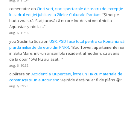
aug. 6, 11:54
comentator
on
Cinci seri, cinci spectacole de teatru de excepție
în cadrul ediției jubiliare a Zilelor Culturale Partium
: “
Și noi pe
buda voastră. Stați acasă că nu are loc de voi omul nici la
Aquastar și nici la…
”
aug. 6, 11:36
you Sustin tu Susti
on
USR: PSD face totul pentru ca România să
piardă miliarde de euro din PNRR
: “
Bud Tower: apartamente noi
în Satu Mare, într-un ansamblu rezidențial modern, cu avans
de la doar 15%! Nu au lăsat…
”
aug. 6, 10:32
o părere
on
Accident la Ciuperceni, între un TIR cu materiale de
construcții și un autoturism
: “
Aș râde dacă nu ar fi de plâns 😭
”
aug. 6, 09:23