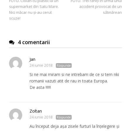
FOTO. Ciolan cu plastic la un
FOTO. Trei răniți în urma unui
în
supermarket din Satu Mare.
accident provocat de un
articole
Nici măcar nu şi-au cerut
sătmărean
scuze!
4 comentarii
Jan
24 iunie 2018
Răspunde
Si ne mai miram si ne intrebam de ce si tem nki
romanii vazuti atit de rau in toata Europa.
De asta !!!!!!
Zoltan
24 iunie 2018
Răspunde
Au început deja așa zisele furturi la înțelegere și