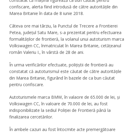
constatat că maşina figurează ca bun căutat pentru
confiscare, alerta fiind introdusă de către autoritățile din
Marea Britanie în data de 8 iunie 2018.
Câteva ore mai târziu, la Punctul de Trecere a Frontierei
Petea, județul Satu Mare, s-a prezentat pentru efectuarea
formalităților de frontieră, la volanul unui autoturism marca
Volkswagen CC, înmatriculat în Marea Britanie, cetățeanul
român Valeriu I., în vârstă de 28 de ani.
În urma verificărilor efectuate, polițiștii de frontieră au
constatat că autoturismul este căutat de către autoritățile
din Marea Britanie, figurând în bazele de ca bun căutat
pentru confiscare.
Autoturismele marca BMW, în valaore de 65.000 de lei, și
Volkswagen CC, în valoare de 70.000 de lei, au fost
indisponibilizate la sediul Poliției de Frontieră până la
finalizarea cercetărilor.
În ambele cazuri au fost întocmite acte premergătoare