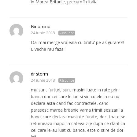
în Marea Britanie, precum în Italia
Nino-nino
24 iunie 2018
Răspunde
Da’ mai merge vrajeala cu tiratu’ pe asigurare?!!
E veche rau faza!
dr storm
24 iunie 2018
Răspunde
mu sunt furturi, sunt masini luate in rate prin
banca dar cei care le iau si vin cu ele in eu nu
declara asta cand fac contractele, cand
parasesc marea britanie vama trimit sesizari la
banci care declara masinile furate, deci toate se
returneaza inapoi in cateva zile dupa ce clarifica
cei care le-au luat cu banca, este o stire de doi
lei!