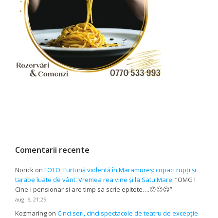
Comentarii recente
Norick
on
FOTO. Furtună violentă în Maramureș: copaci rupți și
tarabe luate de vânt. Vremea rea vine și la Satu Mare
: “
OMG !
Cine-i pensionar si are timp sa scrie epitete….😯😛😉
”
aug. 6, 21:29
Kozmaring
on
Cinci seri, cinci spectacole de teatru de excepție