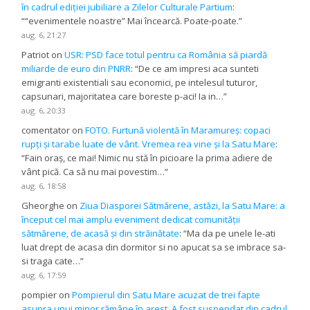
în cadrul ediției jubiliare a Zilelor Culturale Partium
:
“
“evenimentele noastre” Mai încearcă. Poate-poate.
”
aug. 6, 21:27
Patriot
on
USR: PSD face totul pentru ca România să piardă
miliarde de euro din PNRR
: “
De ce am impresi aca sunteti
emigranti existentiali sau economici, pe intelesul tuturor,
capsunari, majoritatea care boreste p-aci! Ia in…
”
aug. 6, 20:33
comentator
on
FOTO. Furtună violentă în Maramureș: copaci
rupți și tarabe luate de vânt. Vremea rea vine și la Satu Mare
:
“
Fain oraș, ce mai! Nimic nu stă în picioare la prima adiere de
vânt pică. Ca să nu mai povestim…
”
aug. 6, 18:58
Gheorghe
on
Ziua Diasporei Sătmărene, astăzi, la Satu Mare: a
început cel mai amplu eveniment dedicat comunității
sătmărene, de acasă și din străinătate
: “
Ma da pe unele le-ati
luat drept de acasa din dormitor si no apucat sa se imbrace sa-
si traga cate…
”
aug. 6, 17:59
pompier
on
Pompierul din Satu Mare acuzat de trei fapte
asupra unui minor rămâne în arest. A fost suspendat din cadrul