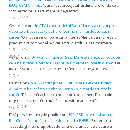
ISU și CSM Olimpia
: “
pai a fost protejatul lui dima si ulici. de ce a
fost mutat de la satu mare la negresti?
”
aug. 6, 17:59
Gheorghe
on
Un ATV-ist din județul Satu Mare s-a crezut pilot
după ce a băut câteva pahare. Dar nu s-a mai descurcat în
curbă
: “
O vrut sa se omoare ca lo inselat Marica da n-o reusit
precum nici bombonel n-o reusit cu pistolu.Tura urmatoare…
”
aug. 6, 17:52
🤔🤔🤔
on
Un ATV-ist din județul Satu Mare s-a crezut pilot după
ce a băut câteva pahare. Dar nu s-a mai descurcat în curbă
: “
Da
mă dar să te plimbi cu șmecheria când ești mangă de beat??
”
aug. 6, 16:11
MGhiță
on
Un ATV-ist din județul Satu Mare s-a crezut pilot
după ce a băut câteva pahare. Dar nu s-a mai descurcat în
curbă
: “
Dă-l in măsa,bine ca no omorât pe nimeni.Politia din
negresti este mână in mână cu acesti inconstienti
”
aug. 6, 15:41
Fără penali în funcțiile publice
on
USR: PSD face totul pentru ca
România să piardă miliarde de euro din PNRR
: “
Penerereul
făcut de ghinea și aprobat de câțu este un act de trădare a