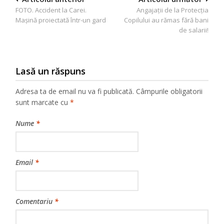
FOTO. Accident la Carei.
Angajaţii de la Protecţia
în
Maşină proiectată într-un gard
Copilului au rămas fără bani
articole
de salarii!
Lasă un răspuns
Adresa ta de email nu va fi publicată.
Câmpurile obligatorii
sunt marcate cu
*
Nume
*
Email
*
Comentariu
*