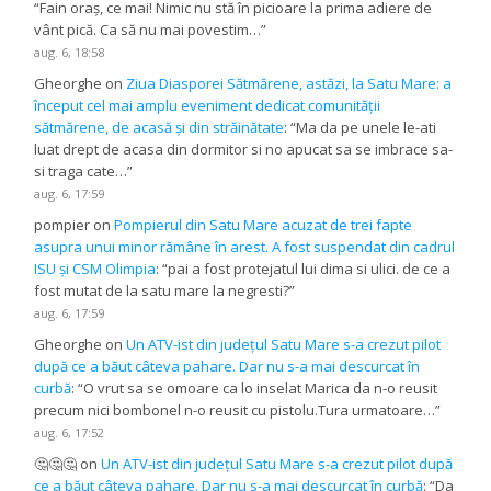
“
Fain oraș, ce mai! Nimic nu stă în picioare la prima adiere de
vânt pică. Ca să nu mai povestim…
”
aug. 6, 18:58
Gheorghe
on
Ziua Diasporei Sătmărene, astăzi, la Satu Mare: a
început cel mai amplu eveniment dedicat comunității
sătmărene, de acasă și din străinătate
: “
Ma da pe unele le-ati
luat drept de acasa din dormitor si no apucat sa se imbrace sa-
si traga cate…
”
aug. 6, 17:59
pompier
on
Pompierul din Satu Mare acuzat de trei fapte
asupra unui minor rămâne în arest. A fost suspendat din cadrul
ISU și CSM Olimpia
: “
pai a fost protejatul lui dima si ulici. de ce a
fost mutat de la satu mare la negresti?
”
aug. 6, 17:59
Gheorghe
on
Un ATV-ist din județul Satu Mare s-a crezut pilot
după ce a băut câteva pahare. Dar nu s-a mai descurcat în
curbă
: “
O vrut sa se omoare ca lo inselat Marica da n-o reusit
precum nici bombonel n-o reusit cu pistolu.Tura urmatoare…
”
aug. 6, 17:52
🤔🤔🤔
on
Un ATV-ist din județul Satu Mare s-a crezut pilot după
ce a băut câteva pahare. Dar nu s-a mai descurcat în curbă
: “
Da