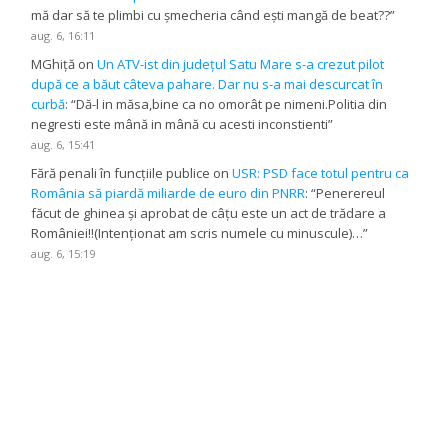
mă dar să te plimbi cu șmecheria când ești mangă de beat??
”
aug. 6, 16:11
MGhiță
on
Un ATV-ist din județul Satu Mare s-a crezut pilot
după ce a băut câteva pahare. Dar nu s-a mai descurcat în
curbă
: “
Dă-l in măsa,bine ca no omorât pe nimeni.Politia din
negresti este mână in mână cu acesti inconstienti
”
aug. 6, 15:41
Fără penali în funcțiile publice
on
USR: PSD face totul pentru ca
România să piardă miliarde de euro din PNRR
: “
Penerereul
făcut de ghinea și aprobat de câțu este un act de trădare a
României!!(Intenționat am scris numele cu minuscule)…
”
aug. 6, 15:19