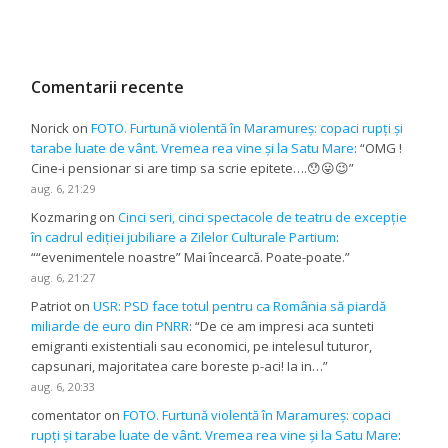
Comentarii recente
Norick
on
FOTO. Furtună violentă în Maramureș: copaci rupți și
tarabe luate de vânt. Vremea rea vine și la Satu Mare
: “
OMG !
Cine-i pensionar si are timp sa scrie epitete….😯😛😉
”
aug. 6, 21:29
Kozmaring
on
Cinci seri, cinci spectacole de teatru de excepție
în cadrul ediției jubiliare a Zilelor Culturale Partium
:
“
“evenimentele noastre” Mai încearcă. Poate-poate.
”
aug. 6, 21:27
Patriot
on
USR: PSD face totul pentru ca România să piardă
miliarde de euro din PNRR
: “
De ce am impresi aca sunteti
emigranti existentiali sau economici, pe intelesul tuturor,
capsunari, majoritatea care boreste p-aci! Ia in…
”
aug. 6, 20:33
comentator
on
FOTO. Furtună violentă în Maramureș: copaci
rupți și tarabe luate de vânt. Vremea rea vine și la Satu Mare
: