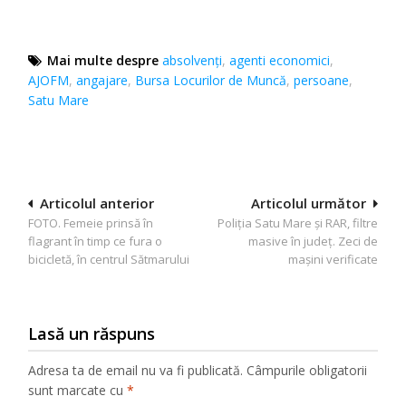
Mai multe despre
absolvenți
,
agenti economici
,
AJOFM
,
angajare
,
Bursa Locurilor de Muncă
,
persoane
,
Satu Mare
Navigare
Articolul anterior
Articolul următor
FOTO. Femeie prinsă în
Poliția Satu Mare și RAR, filtre
în
flagrant în timp ce fura o
masive în județ. Zeci de
articole
bicicletă, în centrul Sătmarului
mașini verificate
Lasă un răspuns
Adresa ta de email nu va fi publicată.
Câmpurile obligatorii
sunt marcate cu
*