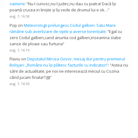
oamenii
: “
Nu-l cunosc,nu-l judec,nu dau cu piatra! Dacă își
poartă crucea in liniște și își vede de drumul lui e ok…
”
aug. 7, 16:58
Pop
on
Meteorologii prelungesc Codul galben: Satu Mare
rămâne sub avertizare de vijelii și averse torențiale
: “
Egal cu
zero Codul galben,cand anunta cod galben,inseamna slabe
sanse de ploaie sau furtuna
”
aug. 7, 16:19
Flaviu
on
Deputatul Mircea Govor, mesaj dur pentru premierul
Bolojan: „Românii nu își plătesc facturile cu indicatori”
: “
Astea nu
sânt de actualitate, pe noi ne interesează meciul cu Cozma
când jucam finala!?:))))
”
aug. 7, 14:50