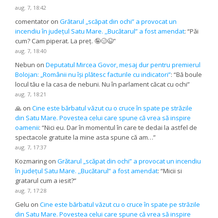
aug. 7, 18:42
comentator
on
Grătarul „scăpat din ochi” a provocat un
incendiu în județul Satu Mare. ,,Bucătarul” a fost amendat
: “
Păi
cum? Cam piperat. La preț. 🤪🥴😉
”
aug. 7, 18:40
Nebun
on
Deputatul Mircea Govor, mesaj dur pentru premierul
Bolojan: „Românii nu își plătesc facturile cu indicatori”
: “
Bă boule
locul tău e la casa de nebuni. Nu în parlament căcat cu ochi
”
aug. 7, 18:21
🙏
on
Cine este bărbatul văzut cu o cruce în spate pe străzile
din Satu Mare. Povestea celui care spune că vrea să inspire
oamenii
: “
Nici eu. Dar în momentul în care te dedai la astfel de
spectacole gratuite la mine asta spune că am…
”
aug. 7, 17:37
Kozmaring
on
Grătarul „scăpat din ochi” a provocat un incendiu
în județul Satu Mare. ,,Bucătarul” a fost amendat
: “
Micii si
gratarul cum a iesit?
”
aug. 7, 17:28
Gelu
on
Cine este bărbatul văzut cu o cruce în spate pe străzile
din Satu Mare. Povestea celui care spune că vrea să inspire