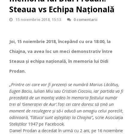
Steaua vs Echipa Națională
15 noiembrie 2018, 15:13
0 comentarii
Joi, 15 noiembrie 2018, începând cu ora 18:00, la
Chiajna, va avea loc un meci demonstrativ între
Steaua şi echipa naţională, în memoria lui Didi
Prodan.
„Printre cei care vor fi prezenţi se numără Marius Lăcătuş,
Eugen Baciu, Iulian Miu sau Cristian Ciocoiu, iar partida va fi
precedată de un montaj video în memoria fostului număr
trei al ‘Generaţiei de Aur’.
Toţi cei care doresc să ţină un
moment de reculegere şi să-i aducă un omagiu celui poreclit,
odinioară, ‘Tătuca’ sunt aşteptaţi la Chiajna”
,
scrie Asociaţia
Steliştilor 1947 pe Facebook.
Daniel Prodan a decedat în urmă cu 2 ani, pe 16 noiembrie