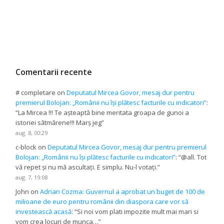
Comentarii recente
# completare
on
Deputatul Mircea Govor, mesaj dur pentru
premierul Bolojan: „Românii nu își plătesc facturile cu indicatori”
:
“
La Mircea !!! Te așteaptă bine meritata groapa de gunoi a
istoriei sătmărene!!! Marș jeg
”
aug. 8, 00:29
c-block
on
Deputatul Mircea Govor, mesaj dur pentru premierul
Bolojan: „Românii nu își plătesc facturile cu indicatori”
: “
@all. Tot
vă repet și nu mă ascultați. E simplu. Nu-l votați.
”
aug. 7, 19:08
John
on
Adrian Cozma: Guvernul a aprobat un buget de 100 de
milioane de euro pentru românii din diaspora care vor să
investească acasă
: “
Si noi vom plati impozite mult mai mari si
vom crea locuri de munca…
”