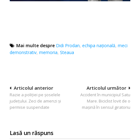
Mai multe despre
Didi Prodan
,
echipa națională
,
meci
demonstrativ
,
memoria
,
Steaua
Navigare
Articolul anterior
Articolul următor
Razie a poliției pe șoselele
Accident în municipiul Satu
în
județului. Zeci de amenzi și
Mare. Biciclist lovit de o
articole
permise suspendate
mașină în sensul giratoriu
Lasă un răspuns