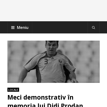
Meniu
LOCALE
Meci demonstrativ în
memoria lui Didi Prodan.