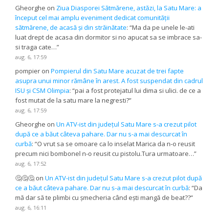
Gheorghe
on
Ziua Diasporei Sătmărene, astăzi, la Satu Mare: a
început cel mai amplu eveniment dedicat comunității
sătmărene, de acasă și din străinătate
: “
Ma da pe unele le-ati
luat drept de acasa din dormitor si no apucat sa se imbrace sa-
si traga cate…
”
aug. 6, 17:59
pompier
on
Pompierul din Satu Mare acuzat de trei fapte
asupra unui minor rămâne în arest. A fost suspendat din cadrul
ISU și CSM Olimpia
: “
pai a fost protejatul lui dima si ulici. de ce a
fost mutat de la satu mare la negresti?
”
aug. 6, 17:59
Gheorghe
on
Un ATV-ist din județul Satu Mare s-a crezut pilot
după ce a băut câteva pahare. Dar nu s-a mai descurcat în
curbă
: “
O vrut sa se omoare ca lo inselat Marica da n-o reusit
precum nici bombonel n-o reusit cu pistolu.Tura urmatoare…
”
aug. 6, 17:52
🤔🤔🤔
on
Un ATV-ist din județul Satu Mare s-a crezut pilot după
ce a băut câteva pahare. Dar nu s-a mai descurcat în curbă
: “
Da
mă dar să te plimbi cu șmecheria când ești mangă de beat??
”
aug. 6, 16:11