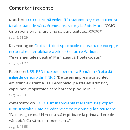
Comentarii recente
Norick
on
FOTO. Furtună violentă în Maramureș: copaci rupți și
tarabe luate de vânt. Vremea rea vine și la Satu Mare
: “
OMG !
Cine-i pensionar si are timp sa scrie epitete….😯😛😉
”
aug. 6, 21:29
Kozmaring
on
Cinci seri, cinci spectacole de teatru de excepție
în cadrul ediției jubiliare a Zilelor Culturale Partium
:
“
“evenimentele noastre” Mai încearcă. Poate-poate.
”
aug. 6, 21:27
Patriot
on
USR: PSD face totul pentru ca România să piardă
miliarde de euro din PNRR
: “
De ce am impresi aca sunteti
emigranti existentiali sau economici, pe intelesul tuturor,
capsunari, majoritatea care boreste p-aci! Ia in…
”
aug. 6, 20:33
comentator
on
FOTO. Furtună violentă în Maramureș: copaci
rupți și tarabe luate de vânt. Vremea rea vine și la Satu Mare
:
“
Fain oraș, ce mai! Nimic nu stă în picioare la prima adiere de
vânt pică. Ca să nu mai povestim…
”
aug. 6, 18:58