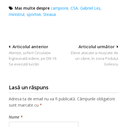
Mai multe despre
campionii
,
CSA
,
Gabriel Leş
,
ministrul
,
sportivii
,
Steaua
Navigare
Articolul anterior
Articolul următor
Atenție, șoferi! Circulație
Eleve atacate și mușcate de
în
îngreunată mâine, pe DN 19.
un câine, în zona Podului
articole
Se execută lucrări
Golescu
Lasă un răspuns
Adresa ta de email nu va fi publicată.
Câmpurile obligatorii
sunt marcate cu
*
Nume
*