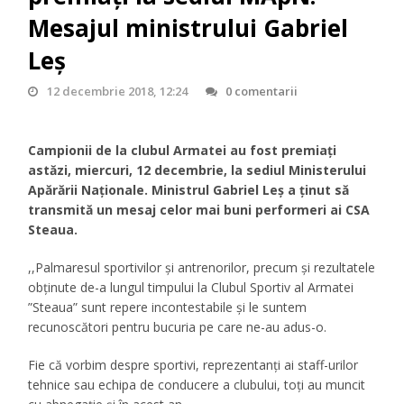
Mesajul ministrului Gabriel
Leș
12 decembrie 2018, 12:24
0 comentarii
Campionii de la clubul Armatei au fost premiați
astăzi, miercuri, 12 decembrie, la sediul Ministerului
Apărării Naționale. Ministrul Gabriel Leș a ținut să
transmită un mesaj celor mai buni performeri ai CSA
Steaua.
,,Palmaresul sportivilor şi antrenorilor, precum şi rezultatele
obținute de-a lungul timpului la Clubul Sportiv al Armatei
”Steaua” sunt repere incontestabile și le suntem
recunoscători pentru bucuria pe care ne-au adus-o.
Fie că vorbim despre sportivi, reprezentanți ai staff-urilor
tehnice sau echipa de conducere a clubului, toţi au muncit