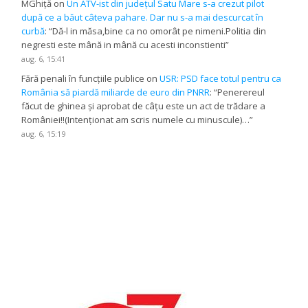
MGhiță
on
Un ATV-ist din județul Satu Mare s-a crezut pilot
după ce a băut câteva pahare. Dar nu s-a mai descurcat în
curbă
: “
Dă-l in măsa,bine ca no omorât pe nimeni.Politia din
negresti este mână in mână cu acesti inconstienti
”
aug. 6, 15:41
Fără penali în funcțiile publice
on
USR: PSD face totul pentru ca
România să piardă miliarde de euro din PNRR
: “
Penerereul
făcut de ghinea și aprobat de câțu este un act de trădare a
României!!(Intenționat am scris numele cu minuscule)…
”
aug. 6, 15:19