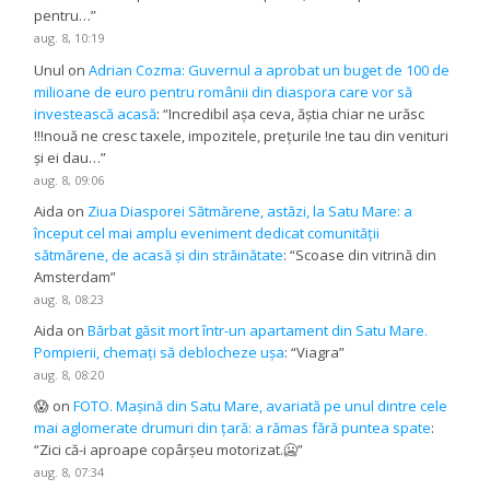
pentru…
”
aug. 8, 10:19
Unul
on
Adrian Cozma: Guvernul a aprobat un buget de 100 de
milioane de euro pentru românii din diaspora care vor să
investească acasă
: “
Incredibil așa ceva, ăștia chiar ne urăsc
!!!nouă ne cresc taxele, impozitele, prețurile !ne tau din venituri
și ei dau…
”
aug. 8, 09:06
Aida
on
Ziua Diasporei Sătmărene, astăzi, la Satu Mare: a
început cel mai amplu eveniment dedicat comunității
sătmărene, de acasă și din străinătate
: “
Scoase din vitrină din
Amsterdam
”
aug. 8, 08:23
Aida
on
Bărbat găsit mort într-un apartament din Satu Mare.
Pompierii, chemați să deblocheze ușa
: “
Viagra
”
aug. 8, 08:20
😱
on
FOTO. Mașină din Satu Mare, avariată pe unul dintre cele
mai aglomerate drumuri din țară: a rămas fără puntea spate
:
“
Zici că-i aproape copârșeu motorizat.🥶
”
aug. 8, 07:34