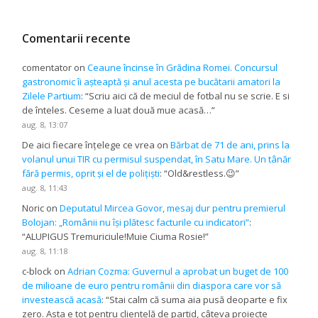
Comentarii recente
comentator
on
Ceaune încinse în Grădina Romei. Concursul
gastronomic îi așteaptă și anul acesta pe bucătarii amatori la
Zilele Partium
: “
Scriu aici că de meciul de fotbal nu se scrie. E si
de înteles. Ceseme a luat două mue acasă…
”
aug. 8, 13:07
De aici fiecare înțelege ce vrea
on
Bărbat de 71 de ani, prins la
volanul unui TIR cu permisul suspendat, în Satu Mare. Un tânăr
fără permis, oprit și el de polițiști
: “
Old&restless.😉
”
aug. 8, 11:43
Noric
on
Deputatul Mircea Govor, mesaj dur pentru premierul
Bolojan: „Românii nu își plătesc facturile cu indicatori”
:
“
ALUPIGUS Tremuriciule!Muie Ciuma Rosie!
”
aug. 8, 11:18
c-block
on
Adrian Cozma: Guvernul a aprobat un buget de 100
de milioane de euro pentru românii din diaspora care vor să
investească acasă
: “
Stai calm că suma aia pusă deoparte e fix
zero. Asta e tot pentru clientelă de partid, câteva proiecte