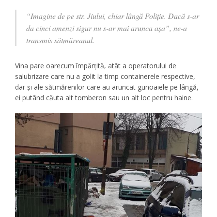
“Imagine de pe str. Jiului, chiar lângă Poliţie. Dacă s-ar
da cinci amenzi sigur nu s-ar mai arunca aşa”, ne-a
transmis sătmăreanul.
Vina pare oarecum împărţită, atât a operatorului de
salubrizare care nu a golit la timp containerele respective,
dar şi ale sătmărenilor care au aruncat gunoaiele pe lângă,
ei putând căuta alt tomberon sau un alt loc pentru haine.