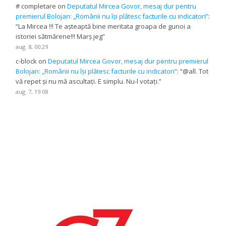
# completare
on
Deputatul Mircea Govor, mesaj dur pentru
premierul Bolojan: „Românii nu își plătesc facturile cu indicatori”
:
“
La Mircea !!! Te așteaptă bine meritata groapa de gunoi a
istoriei sătmărene!!! Marș jeg
”
aug. 8, 00:29
c-block
on
Deputatul Mircea Govor, mesaj dur pentru premierul
Bolojan: „Românii nu își plătesc facturile cu indicatori”
: “
@all. Tot
vă repet și nu mă ascultați. E simplu. Nu-l votați.
”
aug. 7, 19:08