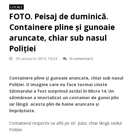
LOCALE
FOTO. Peisaj de duminică.
Containere pline şi gunoaie
aruncate, chiar sub nasul
Poliţiei
20 ianuarie 2019, 18:24
0 comentarii
Containere pline şi gunoaie aruncate, chiar sub nasul
Poliţiei. O imagine care nu face tocmai cinste
Sătmarului a fost surprinsă astăzi în Micro 14. Un
sătmărean a imortalizat un container de gunoi plin
iar lângă acesta plin de haine aruncate şi
împrăştiate.
Containerul respectiv se află pe str. Jiului, chiar lângă sediul
Poliţiei.