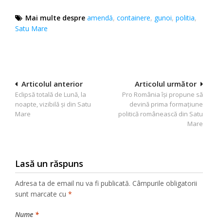
Mai multe despre
amendă
,
containere
,
gunoi
,
politia
,
Satu Mare
Navigare
Articolul anterior
Articolul următor
Eclipsă totală de Lună, la
Pro România își propune să
în
noapte, vizibilă și din Satu
devină prima formațiune
articole
Mare
politică românească din Satu
Mare
Lasă un răspuns
Adresa ta de email nu va fi publicată.
Câmpurile obligatorii
sunt marcate cu
*
Nume
*