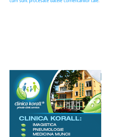
cum sunt procesate datele comentariilor tale
.