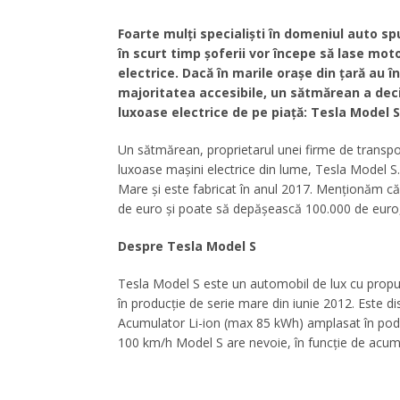
Foarte mulți specialiști în domeniul auto spu
în scurt timp șoferii vor începe să lase mot
electrice. Dacă în marile orașe din țară au 
majoritatea accesibile, un sătmărean a decis
luxoase electrice de pe piață: Tesla Model S
Un sătmărean, proprietarul unei firme de transpor
luxoase mașini electrice din lume, Tesla Model S.
Mare și este fabricat în anul 2017. Menționăm că 
de euro și poate să depășească 100.000 de euro, î
Despre Tesla Model S
Tesla Model S este un automobil de lux cu propuls
în producție de serie mare din iunie 2012. Este di
Acumulator Li-ion (max 85 kWh) amplasat în pode
100 km/h Model S are nevoie, în funcție de acumu