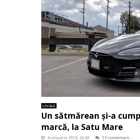
LOCALE
Un sătmărean și-a cump
marcă, la Satu Mare
4 ianuarie 2019, 22:43
13 comentarii