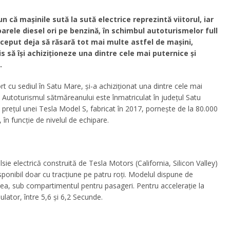
n că mașinile sută la sută electrice reprezintă viitorul, iar
oarele diesel ori pe benzină, în schimbul autoturismelor full
început deja să răsară tot mai multe astfel de mașini,
 să își achiziționeze una dintre cele mai puternice și
.
t cu sediul în Satu Mare, și-a achiziționat una dintre cele mai
 Autoturismul sătmăreanului este înmatriculat în județul Satu
prețul unei Tesla Model S, fabricat în 2017, pornește de la 80.000
n funcție de nivelul de echipare.
ie electrică construită de Tesla Motors (California, Silicon Valley)
sponibil doar cu tracțiune pe patru roți. Modelul dispune de
a, sub compartimentul pentru pasageri. Pentru accelerație la
lator, între 5,6 și 6,2 Secunde.