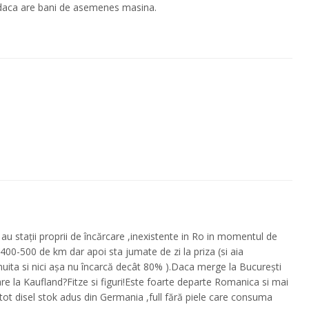
 daca are bani de asemenes masina.
au stații proprii de încărcare ,inexistente in Ro in momentul de
400-500 de km dar apoi sta jumate de zi la priza (si aia
nuita si nici așa nu încarcă decât 80% ).Daca merge la București
are la Kaufland?Fitze si figuri!Este foarte departe Romanica si mai
 tot disel stok adus din Germania ,full fără piele care consuma