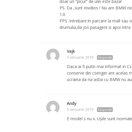
doar un ”picur” de ulei este baza!
PS. Da ,sunt invidios ! Nu am BMW ni
1.0.
PPS .Intrebare:In parcare la mall sau
drumului,da jos pasagerii si apoi intra
Vajk
5 ianuarie 2019
Răspunde
Daca ai fi putin mai informat in Cs
conserve din csenger are acelas mo
ucraina da na astia cu BMW nu au
Andy
5 ianuarie 2019
Răspunde
E model s nu x. Ușile sunt normal