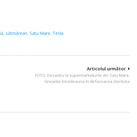
nă
,
sătmărean
,
Satu Mare
,
Tesla
Articolul următor
FOTO. Dezastru la supermarketurile din Satu Mare.
Greșelile întotdeauna în defavoarea clientului