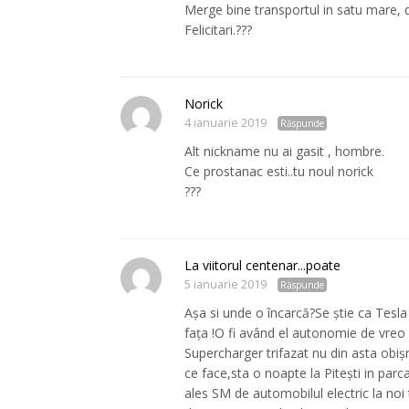
Merge bine transportul in satu mare,
Felicitari.???
Norick
4 ianuarie 2019
Răspunde
Alt nickname nu ai gasit , hombre.
Ce prostanac esti..tu noul norick
???
La viitorul centenar...poate
5 ianuarie 2019
Răspunde
Așa si unde o încarcă?Se știe ca Tesla 
fața !O fi având el autonomie de vreo 
Supercharger trifazat nu din asta obiș
ce face,sta o noapte la Pitești in parc
ales SM de automobilul electric la noi