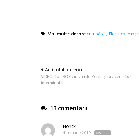
Mai multe despre
cumpărat
,
Electrica
,
mași
Navigare
Articolul anterior
VIDEO. Cod ROȘU în vămile Petea și Urziceni. Cozi
în
interminabile
articole
13 comentarii
Norick
4 ianuarie 2019
Răspunde