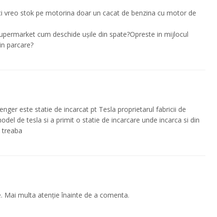
ci vreo stok pe motorina doar un cacat de benzina cu motor de
 supermarket cum deschide ușile din spate?Opreste in mijlocul
 in parcare?
enger este statie de incarcat pt Tesla proprietarul fabricii de
del de tesla si a primit o statie de incarcare unde incarca si din
 treaba
e. Mai multa atenție înainte de a comenta.