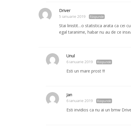
Driver
5 ianuarie 2019
Răspunde
Stai linistit…o statistica arata ca ce
egal taranime, habar nu au de ce ins
Unul
6 ianuarie 2019
Răspunde
Esti un mare prost !!!
Jan
6 ianuarie 2019
Răspunde
Esti invidios ca nu ai un bmw Driv