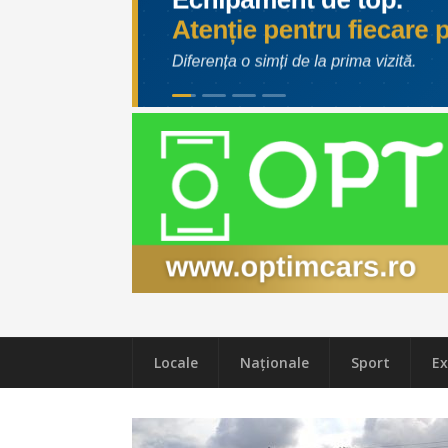
Locale
Naţionale
Sport
Ex