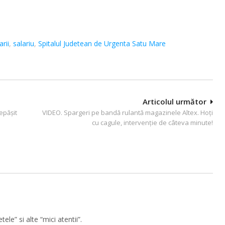
arii
,
salariu
,
Spitalul Judetean de Urgenta Satu Mare
Articolul următor
epășit
VIDEO. Spargeri pe bandă rulantă magazinele Altex. Hoţi
cu cagule, intervenţie de câteva minute!
le” si alte “mici atentii”.