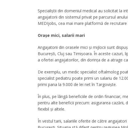
Specialiștii din domeniul medical au solicitat la i
angajatorii din sistemul privat pe parcursul anulu
MEDIjobs, cea mai mare platformă de recrutare 
Orașe mici, salarii mari
Angajatorii din orasele mici și mijlocii sunt dispu
București, Cluj sau Timișoara. În aceste cazuri, l
a ofertei angajatorilor, din dorința de a atrage ca
De exemplu, un medic specialist oftalmolog poate
specialist pediatru poate primi un salariu de 12.0
primi pana la 9.000 de lei net în Targoviște.
În plus, pe lângă beneficiile de ordin financiar, m
pentru alte beneficii precum: asigurarea cazării,
flexibil și altele.
În vestul tarii, salariile oferite de către angajat
București. Situația stă diferit pentru regiunea Mo