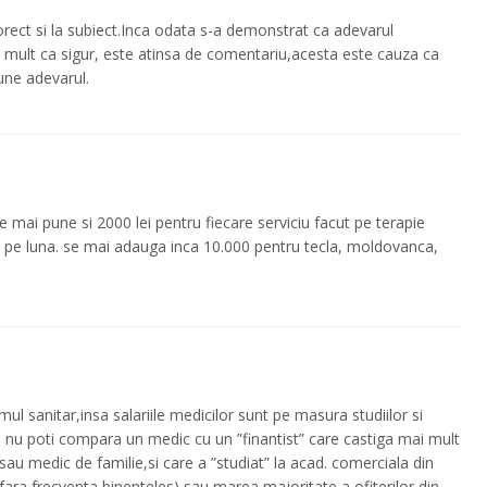
corect si la subiect.Inca odata s-a demonstrat ca adevarul
 mult ca sigur, este atinsa de comentariu,acesta este cauza ca
une adevarul.
 mai pune si 2000 lei pentru fiecare serviciu facut pe terapie
5 pe luna. se mai adauga inca 10.000 pentru tecla, moldovanca,
mul sanitar,insa salariile medicilor sunt pe masura studiilor si
a nu poti compara un medic cu un ”finantist” care castiga mai mult
u medic de familie,si care a ”studiat” la acad. comerciala din
 fara frecventa,binenteles) sau marea majoritate a ofiterilor din