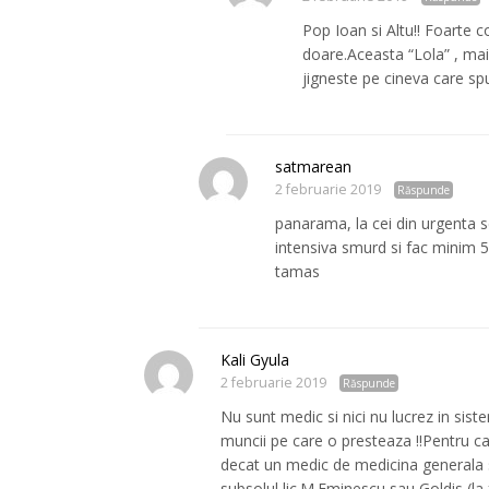
Pop Ioan si Altu!! Foarte 
doare.Aceasta “Lola” , mai
jigneste pe cineva care sp
satmarean
2 februarie 2019
Răspunde
panarama, la cei din urgenta se
intensiva smurd si fac minim 
tamas
Kali Gyula
2 februarie 2019
Răspunde
Nu sunt medic si nici nu lucrez in siste
muncii pe care o presteaza !!Pentru c
decat un medic de medicina generala sa
subsolul lic.M.Eminescu sau Goldis (la