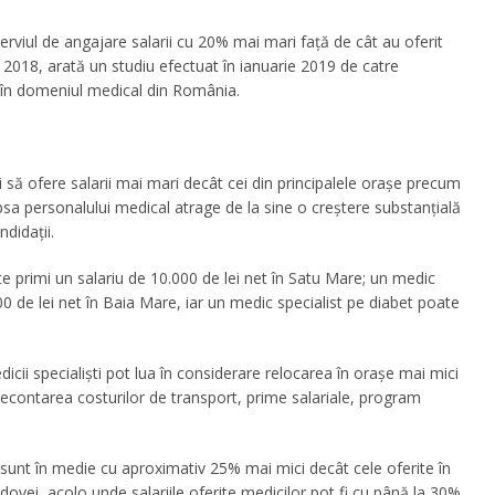
nterviul de angajare salarii cu 20% mai mari față de cât au oferit
i 2018, arată un studiu efectuat în ianuarie 2019 de catre
în domeniul medical din România.
și să ofere salarii mai mari decât cei din principalele orașe precum
ipsa personalului medical atrage de la sine o creștere substanțială
ndidații.
 primi un salariu de 10.000 de lei net în Satu Mare; un medic
00 de lei net în Baia Mare, iar un medic specialist pe diabet poate
edicii specialiști pot lua în considerare relocarea în orașe mai mici
 decontarea costurilor de transport, prime salariale, program
ori sunt în medie cu aproximativ 25% mai mici decât cele oferite în
ldovei, acolo unde salariile oferite medicilor pot fi cu până la 30%