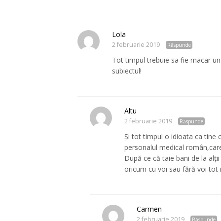
Lola
2 februarie 2019
Răspunde
Tot timpul trebuie sa fie macar u
subiectul!
Altu
2 februarie 2019
Răspunde
Și tot timpul o idioata ca tine
personalul medical român,care 
După ce că taie bani de la alții
oricum cu voi sau fără voi tot 
Carmen
2 februarie 2019
Răspunde