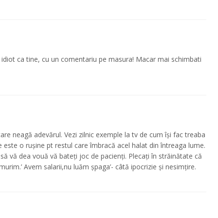
n idiot ca tine, cu un comentariu pe masura! Macar mai schimbati
 care neagă adevărul. Vezi zilnic exemple la tv de cum își fac treaba
este o rușine pt restul care îmbracă acel halat din întreaga lume.
 să vă dea vouă vă bateți joc de pacienți. Plecați în străinătate că
murim.’ Avem salarii,nu luăm șpaga’- câtă ipocrizie și nesimțire.