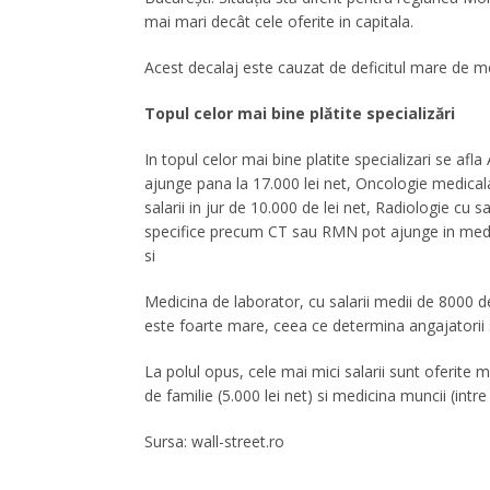
mai mari decât cele oferite in capitala.
Acest decalaj este cauzat de deficitul mare de me
Topul celor mai bine plătite specializări
In topul celor mai bine platite specializari se afl
ajunge pana la 17.000 lei net, Oncologie medicala
salarii in jur de 10.000 de lei net, Radiologie cu s
specifice precum CT sau RMN pot ajunge in medie la
si
Medicina de laborator, cu salarii medii de 8000 de
este foarte mare, ceea ce determina angajatorii s
La polul opus, cele mai mici salarii sunt oferite m
de familie (5.000 lei net) si medicina muncii (intre 
Sursa: wall-street.ro