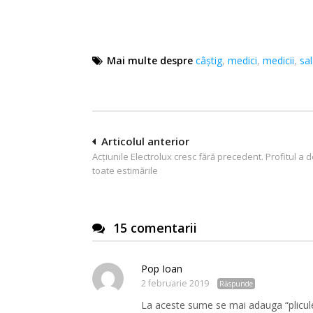
Mai multe despre
câştig
,
medici
,
medicii
,
sal
Navigare
Articolul anterior
Acţiunile Electrolux cresc fără precedent. Profitul a d
în
toate estimările
articole
15 comentarii
Pop Ioan
2 februarie 2019
Răspunde
La aceste sume se mai adauga “pliculete