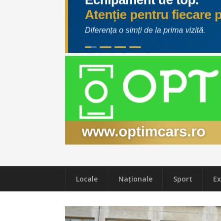
Locale
Naţionale
Sport
Ex