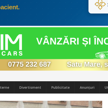
terne
Divertisment
Publicitate
Anunțuri
Ut