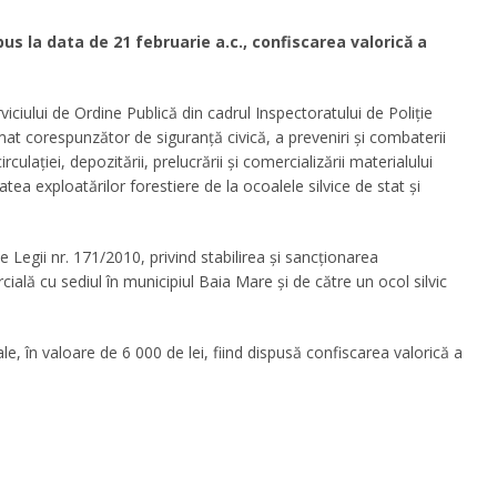
spus la data de 21 februarie a.c., confiscarea valorică a
 Serviciului de Ordine Publică din cadrul Inspectoratului de Poliție
mat corespunzător de siguranță civică, a preveniri și combaterii
ulației, depozitării, prelucrării și comercializării materialului
atea exploatărilor forestiere de la ocoalele silvice de stat și
e Legii nr. 171/2010, privind stabilirea și sancționarea
cială cu sediul în municipiul Baia Mare și de către un ocol silvic
le, în valoare de 6 000 de lei, fiind dispusă confiscarea valorică a