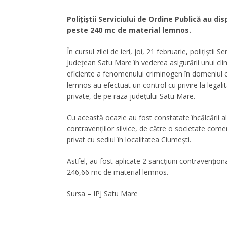
Polițiștii Serviciului de Ordine Publică au di
peste 240 mc de material lemnos.
În cursul zilei de ieri, joi, 21 februarie, polițiștii
Județean Satu Mare în vederea asigurării unui cli
eficiente a fenomenului criminogen în domeniul circ
lemnos au efectuat un control cu privire la legalit
private, de pe raza județului Satu Mare.
Cu această ocazie au fost constatate încălcării al
contravențiilor silvice, de către o societate comer
privat cu sediul în localitatea Ciumești.
Astfel, au fost aplicate 2 sancțiuni contravenționa
246,66 mc de material lemnos.
Sursa – IPJ Satu Mare