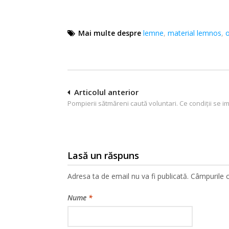
Mai multe despre
lemne
,
material lemnos
,
o
Navigare
Articolul anterior
Pompierii sătmăreni caută voluntari. Ce condiții se 
în
articole
Lasă un răspuns
Adresa ta de email nu va fi publicată.
Câmpurile o
Nume
*