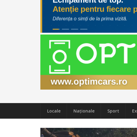
Locale
Naţionale
Sport
Ex