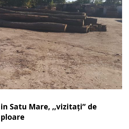
n Satu Mare, ,,vizitați” de
mploare