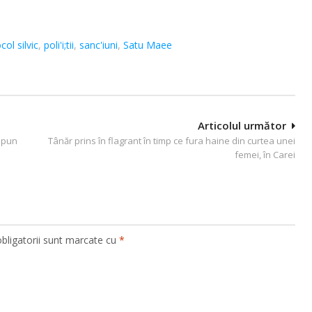
col silvic
,
poli'i;tii
,
sanc'iuni
,
Satu Maee
Articolul următor
impun
Tânăr prins în flagrant în timp ce fura haine din curtea unei
femei, în Carei
bligatorii sunt marcate cu
*