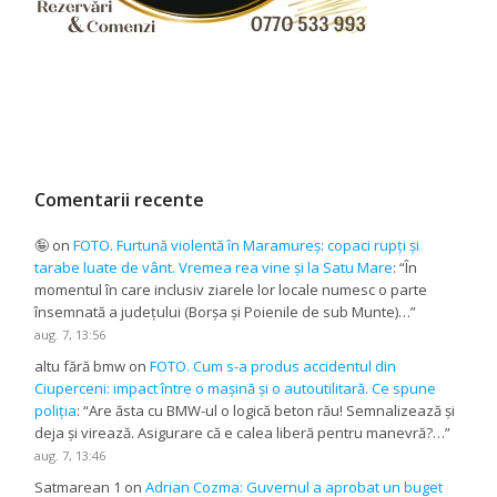
Comentarii recente
🤪
on
FOTO. Furtună violentă în Maramureș: copaci rupți și
tarabe luate de vânt. Vremea rea vine și la Satu Mare
: “
În
momentul în care inclusiv ziarele lor locale numesc o parte
însemnată a județului (Borșa și Poienile de sub Munte)…
”
aug. 7, 13:56
altu fără bmw
on
FOTO. Cum s-a produs accidentul din
Ciuperceni: impact între o mașină și o autoutilitară. Ce spune
poliția
: “
Are ăsta cu BMW-ul o logică beton rău! Semnalizează și
deja și virează. Asigurare că e calea liberă pentru manevră?…
”
aug. 7, 13:46
Satmarean 1
on
Adrian Cozma: Guvernul a aprobat un buget