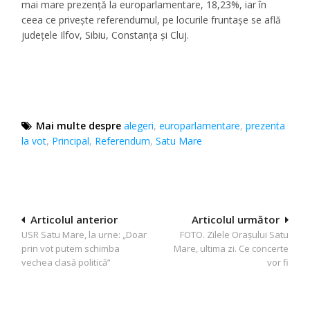
mai mare prezență la europarlamentare, 18,23%, iar în
ceea ce privește referendumul, pe locurile fruntașe se află
județele Ilfov, Sibiu, Constanța și Cluj.
Mai multe despre
alegeri
,
europarlamentare
,
prezenta
la vot
,
Principal
,
Referendum
,
Satu Mare
Navigare
Articolul anterior
Articolul următor
USR Satu Mare, la urne: „Doar
FOTO. Zilele Orașului Satu
în
prin vot putem schimba
Mare, ultima zi. Ce concerte
articole
vechea clasă politică”
vor fi