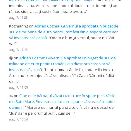
înseninat ziua. Am intrat pe f.bookul tipului cu accidentul și am
rămas siderat câți sustinători poate avea.…
”
aug. 7, 11:23
Kozmaring
on
Adrian Cozma: Guvernul a aprobat un buget de
100 de milioane de euro pentru românii din diaspora care vor
să investească acasă
: “
Odata e bun guvernul, odata nu. Vai-
vai!
”
aug. 7, 11:13
🤪
on
Adrian Cozma: Guvernul a aprobat un buget de 100 de
milioane de euro pentru românii din diaspora care vor să
investească acasă
: “
Uitați numai cât de fals poate fi cineva !!!
Acum nu-l deranjează că se afișează în Casa Dăinurii clădită
din…
”
aug. 7, 11:08
🙏
on
Cine este bărbatul văzut cu o cruce în spate pe străzile
din Satu Mare. Povestea celui care spune că vrea să inspire
oamenii
: “
Mai are de muncit până acolo. Încă nu e destul de
‘dus’ dar e pe ‘drumul bun’ , cum se…
”
aug. 7, 10:54