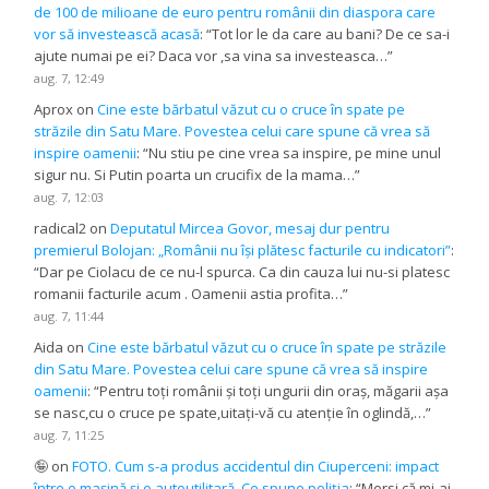
de 100 de milioane de euro pentru românii din diaspora care
vor să investească acasă
: “
Tot lor le da care au bani? De ce sa-i
ajute numai pe ei? Daca vor ,sa vina sa investeasca…
”
aug. 7, 12:49
Aprox
on
Cine este bărbatul văzut cu o cruce în spate pe
străzile din Satu Mare. Povestea celui care spune că vrea să
inspire oamenii
: “
Nu stiu pe cine vrea sa inspire, pe mine unul
sigur nu. Si Putin poarta un crucifix de la mama…
”
aug. 7, 12:03
radical2
on
Deputatul Mircea Govor, mesaj dur pentru
premierul Bolojan: „Românii nu își plătesc facturile cu indicatori”
:
“
Dar pe Ciolacu de ce nu-l spurca. Ca din cauza lui nu-si platesc
romanii facturile acum . Oamenii astia profita…
”
aug. 7, 11:44
Aida
on
Cine este bărbatul văzut cu o cruce în spate pe străzile
din Satu Mare. Povestea celui care spune că vrea să inspire
oamenii
: “
Pentru toți românii și toți ungurii din oraș, măgarii așa
se nasc,cu o cruce pe spate,uitați-vă cu atenție în oglindă,…
”
aug. 7, 11:25
🤪
on
FOTO. Cum s-a produs accidentul din Ciuperceni: impact
între o mașină și o autoutilitară. Ce spune poliția
: “
Mersi că mi-ai