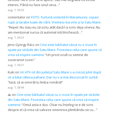
interes. Până nu face unul ceva…
”
aug. 7, 09:30
comentator
on
FOTO. Furtună violentă în Maramureș: copaci
rupți și tarabe luate de vânt. Vremea rea vine și la Satu Mare
:
“
Repet. Nu stau eu să scriu atât dacă l-a scris deja cineva. Nu
am menționat sursa că automat mă blochează…
”
aug. 7, 09:23
Jeno György Rácz
on
Cine este bărbatul văzut cu o cruce în
spate pe străzile din Satu Mare. Povestea celui care spune că
vrea să inspire oamenii
: “
Un prost ocult cu semne de
suveranist sovin.
”
aug. 7, 09:21
Kuki
on
Un ATV-ist din județul Satu Mare s-a crezut pilot după
ce a băut câteva pahare. Dar nu s-a mai descurcat în curbă
:
“
lasă, că ai omorât tu limba română!
”
aug. 7, 08:44
🙏
on
Cine este bărbatul văzut cu o cruce în spate pe străzile
din Satu Mare. Povestea celui care spune că vrea să inspire
oamenii
: “
Omul asta e dus. Chiar nu înțeleg ce e de scris
despre el că vrea să salveze omenirea plimbându-se cu…
”