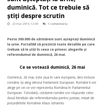
duminică. Tot ce trebuie să
știți despre scrutin
23 mai 2019, 12:49
1 comentariu
Peste 300.000 de sătmăreni sunt așteptați duminică
la urne. PortalSM vă prezintă toate detaliile pe care
trebuie să le știți în ceea ce privesc alegerile și
referendumul de duminică, 26 mai.
Ce se votează duminică, 26 mai
Duminică, 26 mai, este ziua în care europenii, deci inclusiv
românii, își aleg viitorul Parlament European. Românii îi vor
alege pe cei ce vor reprezenta România în Parlamentul
European. Totodată, cetățenii români vor răspunde celor
două întrebări ale referendumului pentru justiţie, inițiat de
președintele României Klaus Iohannis.