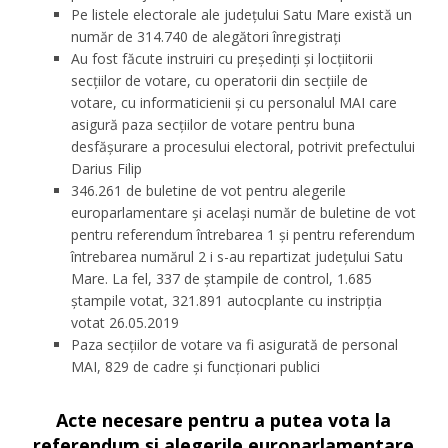
Pe listele electorale ale judeţului Satu Mare există un
număr de 314.740 de alegători înregistraţi
Au fost făcute instruiri cu preşedinţi şi locţiitorii
secţiilor de votare, cu operatorii din secţiile de
votare, cu informaticienii şi cu personalul MAI care
asigură paza secţiilor de votare pentru buna
desfășurare a procesului electoral, potrivit prefectului
Darius Filip
346.261 de buletine de vot pentru alegerile
europarlamentare şi acelaşi număr de buletine de vot
pentru referendum întrebarea 1 şi pentru referendum
întrebarea numărul 2 i s-au repartizat județului Satu
Mare. La fel, 337 de ştampile de control, 1.685
ştampile votat, 321.891 autocplante cu instripţia
votat 26.05.2019
Paza secţiilor de votare va fi asigurată de personal
MAI, 829 de cadre şi funcţionari publici
Acte necesare pentru a putea vota la
referendum și alegerile europarlamentare