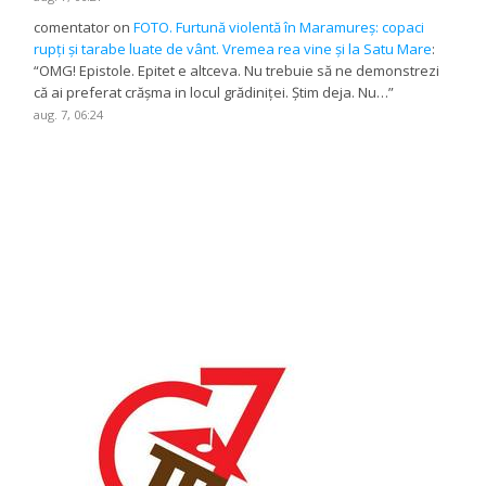
comentator
on
FOTO. Furtună violentă în Maramureș: copaci
rupți și tarabe luate de vânt. Vremea rea vine și la Satu Mare
:
“
OMG! Epistole. Epitet e altceva. Nu trebuie să ne demonstrezi
că ai preferat crășma in locul grădiniței. Știm deja. Nu…
”
aug. 7, 06:24