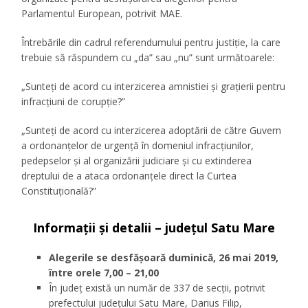
Parlamentul European, potrivit MAE.
Întrebările din cadrul referendumului pentru justiție, la care
trebuie să răspundem cu „da” sau „nu” sunt următoarele:
„Sunteţi de acord cu interzicerea amnistiei şi graţierii pentru
infracţiuni de corupţie?”
„Sunteţi de acord cu interzicerea adoptării de către Guvern
a ordonanţelor de urgenţă în domeniul infracţiunilor,
pedepselor şi al organizării judiciare şi cu extinderea
dreptului de a ataca ordonanţele direct la Curtea
Constituţională?”
Informații și detalii – județul Satu Mare
Alegerile se desfășoară duminică, 26 mai 2019,
între orele 7,00 – 21,00
În județ există un număr de 337 de secţii, potrivit
prefectului județului Satu Mare, Darius Filip,