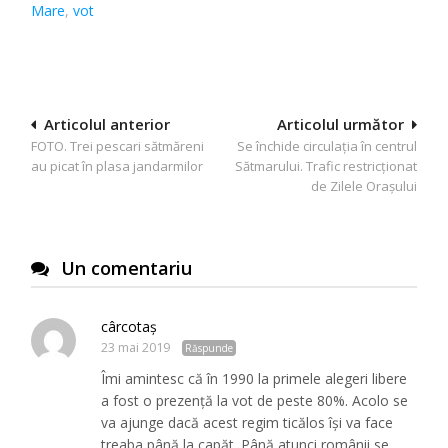
Mare
,
vot
Navigare
Articolul anterior
Articolul următor
FOTO. Trei pescari sătmăreni
Se închide circulația în centrul
în
au picat în plasa jandarmilor
Sătmarului. Trafic restricționat
articole
de Zilele Orașului
Un comentariu
cârcotaş
23 mai 2019
Răspunde
Îmi amintesc că în 1990 la primele alegeri libere
a fost o prezenţă la vot de peste 80%. Acolo se
va ajunge dacă acest regim ticălos îşi va face
treaba până la capăt. Până atunci românii se