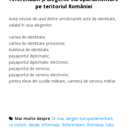
pe teritoriul României
Aveți nevoie de unul dintre următoarele acte de identitate,
valabil în ziua alegerilor:
cartea de identitate;
cartea de identitate provizorie;
buletinul de identitate;
pașaportul diplomatic;
pașaportul diplomatic electronic;
pașaportul de serviciu;
pașaportul de serviciu electronic;
pentru elevii din școlile militare, carnetul de serviciu militar.
Mai multe despre
26 mai
,
alegeri europarlamentare
,
ce votăm
,
detalii
,
informații
,
Referendum
,
Romania
,
Satu