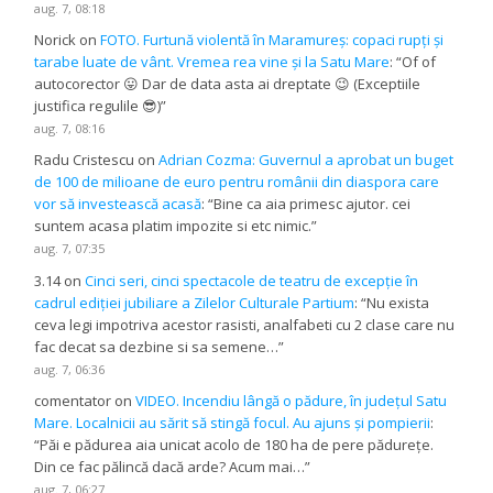
aug. 7, 08:18
Norick
on
FOTO. Furtună violentă în Maramureș: copaci rupți și
tarabe luate de vânt. Vremea rea vine și la Satu Mare
: “
Of of
autocorector 😛 Dar de data asta ai dreptate 😉 (Exceptiile
justifica regulile 😎)
”
aug. 7, 08:16
Radu Cristescu
on
Adrian Cozma: Guvernul a aprobat un buget
de 100 de milioane de euro pentru românii din diaspora care
vor să investească acasă
: “
Bine ca aia primesc ajutor. cei
suntem acasa platim impozite si etc nimic.
”
aug. 7, 07:35
3.14
on
Cinci seri, cinci spectacole de teatru de excepție în
cadrul ediției jubiliare a Zilelor Culturale Partium
: “
Nu exista
ceva legi impotriva acestor rasisti, analfabeti cu 2 clase care nu
fac decat sa dezbine si sa semene…
”
aug. 7, 06:36
comentator
on
VIDEO. Incendiu lângă o pădure, în județul Satu
Mare. Localnicii au sărit să stingă focul. Au ajuns și pompierii
:
“
Păi e pădurea aia unicat acolo de 180 ha de pere pădurețe.
Din ce fac pălincă dacă arde? Acum mai…
”
aug. 7, 06:27