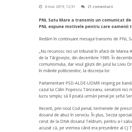
8 mai 2019, 12:31
21 comentarii
PNL Satu Mare a transmis un comunicat de p
PNL expune motivele pentru care oamenii tr
Redăm în continuare mesajul transmis de PNL S
„Nu recunosc nici un tribunal în afară de Marea 
de la Târgoviște, din decembrie 1989. În decembr
comunismului, dar visul găștii din jurul lui Liviu D
în mâinile politicienilor, la discreția lor.
Parlamentarii PSD-ALDE-UDMR resping pe bandă rul
cazul lui Călin Popescu Tăriceanu, senatorii nici 
lucru simplu: să îl poată urmări penal pe șeful Se
Recent, prin noul Cod penal, termenele de prescr
dosarul de abuz în serviciu. În plus, Secția speci
cerut de la DNA dosarul Teldrum, pentru a-l salva
acuzat că, pe vremea când era președinte al CJ Te