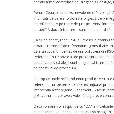
permis firmei controlate de Dragnea să câștige, ile
Pentru Ceaușescu a fost nevoie de o Revoluție.
imunității pe care și-o dorește o gașcă de privil
un referendum pe teme de justiție. Prima întrebar
corupți? A doua întrebare – sunteți de acord să s
Ca să se apere, liderii PSD au recurs la manipula
eroare. Termenul de referendum „consultativ” NU e
Este un cuvânt inventat de unii politicieni din 
Referendumul convocat de președinte este unul pe
de câțiva ani, că aleșii sunt obligați să transpună
de chestiuni de procedură.
În timp ce unele referendumuri produc rezultate d
referendumul pe teme de interes național produce 
intervenția altor organe (Parlament, Guvern) pent
și Guvernul nu vor avea voie să legifereze contra
Dacă românii vor răspunde cu ”DA” la întrebările 
cu adevărat! De aceea, este crucial să mergem l