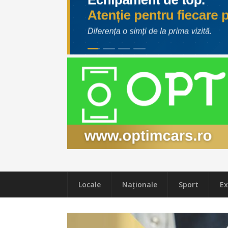
Locale
Naţionale
Sport
Ex