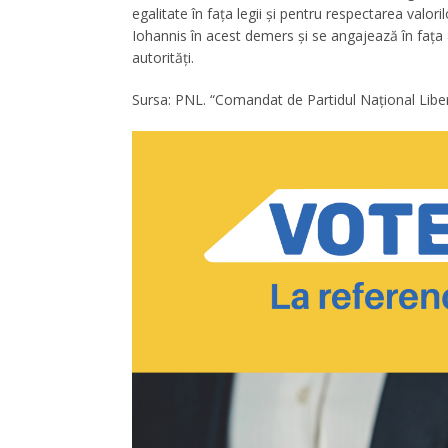
egalitate în fața legii și pentru respectarea valo
Iohannis în acest demers și se angajează în fața 
autorități.
Sursa: PNL. “Comandat de Partidul Național Libera