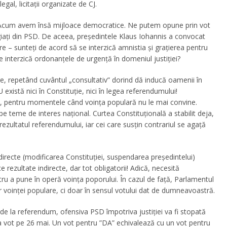
gal, licitații organizate de CJ.
 Acum avem însă mijloace democratice. Ne putem opune prin vot
egiați din PSD. De aceea, președintele Klaus Iohannis a convocat
e – sunteți de acord să se interzică amnistia și grațierea pentru
e interzică ordonanțele de urgență în domeniul justiției?
re, repetând cuvântul „consultativ” dorind dă inducă oamenii în
xistă nici în Constituție, nici în legea referendumului!
PSD, pentru momentele când voința populară nu le mai convine.
 teme de interes național. Curtea Constituțională a stabilit deja,
 rezultatul referendumului, iar cei care susțin contrariul se agață
irecte (modificarea Constituției, suspendarea președintelui)
rezultate indirecte, dar tot obligatorii! Adică, necesită
ru a pune în operă voința poporului. În cazul de față, Parlamentul
r voinței populare, ci doar în sensul votului dat de dumneavoastră.
de la referendum, ofensiva PSD împotriva justiției va fi stopată
a vot pe 26 mai. Un vot pentru ”DA” echivalează cu un vot pentru