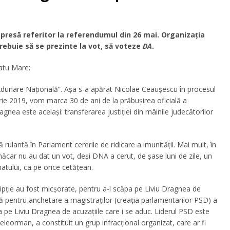
resă referitor la referendumul din 26 mai. Organizația
ebuie să se prezinte la vot, să voteze
DA
.
atu Mare:
Adunare Naţională”. Așa s-a apărat Nicolae Ceaușescu în procesul
ie 2019, vom marca 30 de ani de la prăbușirea oficială a
ragnea este același: transferarea justiției din mâinile judecătorilor
antă în Parlament cererile de ridicare a imunității. Mai mult, în
măcar nu au dat un vot, deși DNA a cerut, de șase luni de zile, un
natului, ca pe orice cetățean.
ipție au fost micșorate, pentru a-l scăpa pe Liviu Dragnea de
ală pentru anchetare a magistraților (creația parlamentarilor PSD) a
 pe Liviu Dragnea de acuzațiile care i se aduc. Liderul PSD este
leorman, a constituit un grup infracțional organizat, care ar fi