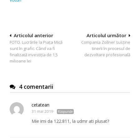
Navigare
Articolul anterior
Articolul următor
FOTO. Lucrările la Piața Mică
Compania Zollner susține
în
sunt în grafic. Când va fi
tinerii în procesul de
articole
finalizată investiția de 1,5
dezvoltare profesională
milioane lei
4 comentarii
cetatean
31 mai 2019
Răspunde
Mie imi da 122.811, la udmr ati plusat?