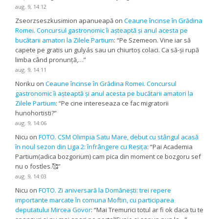
aug. 9, 14:12
Zseorzseszkusimion apanueapă
on
Ceaune încinse în Grădina
Romei. Concursul gastronomic îi așteaptă și anul acesta pe
bucătarii amatori la Zilele Partium
: “
Pe Szemeon. Vine iar să
capete pe gratis un gulyás sau un chiurtoș colaci. Ca să-și rupă
limba când pronunță,…
”
aug. 9, 14:11
Noriku
on
Ceaune încinse în Grădina Romei. Concursul
gastronomic îi așteaptă și anul acesta pe bucătarii amatori la
Zilele Partium
: “
Pe cine intereseaza ce fac migratorii
hunohortisti?
”
aug. 9, 14:06
Nicu
on
FOTO. CSM Olimpia Satu Mare, debut cu stângul acasă
în noul sezon din Liga 2: înfrângere cu Reșița
: “
Pai Academia
Partium(adica bozgorium) cam pica din moment ce bozgoru sef
nu o fostles.🥰
”
aug. 9, 14:03
Nicu
on
FOTO. Zi aniversară la Domănești: trei repere
importante marcate în comuna Moftin, cu participarea
deputatului Mircea Govor
: “
Mai Tremurici totul ar fi ok daca tu te