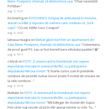
Mare. Pompierii, chemați să deblocheze ușa
: “
Chiar nesimțită
Pofátlan.
”
aug. 9, 15:27
Kozmaring
on
FOTO/VIDEO. Echipaj de ambulanță în misiune,
atacat cu bâte și topoare de oameni care credeau că ,,fură
copii”
: “
CG-isti 100%! Curu’ 2 inapoi!
”
aug. 9, 14:47
laleaua neagra
on
Bărbat găsit mort într-un apartament din
Satu Mare. Pompierii, chemați să deblocheze ușa
: “
Comentariu
de prost gust! PS: sau ai fost beneficiara efectului pastilei? 😁
”
aug. 9, 14:17
c-block
on
FOTO. Zi aniversară la Domănești: trei repere
importante marcate în comuna Moftin, cu participarea
deputatului Mircea Govor
: “
E foarte curios cum în primăŕiile
conduse de pesede numai Govor poate fi invitat de onoare iar
la cele conduse…
”
aug. 9, 14:16
Nulitate
on
FOTO. Zi aniversară la Domănești: trei repere
importante marcate în comuna Moftin, cu participarea
deputatului Mircea Govor
: “
Mă bălegar de Gostat din Supur.
Poți să te rogi secole că tot în IAD ajungi vierme cu ochi. Tu…
”