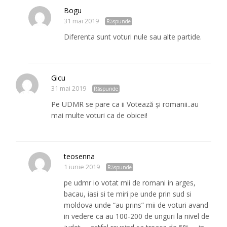
Bogu
31 mai 2019
Răspunde
Diferenta sunt voturi nule sau alte partide.
Gicu
31 mai 2019
Răspunde
Pe UDMR se pare ca ii Votează și romanii..au
mai multe voturi ca de obicei!
teosenna
1 iunie 2019
Răspunde
pe udmr io votat mii de romani in arges,
bacau, iasi si te miri pe unde prin sud si
moldova unde “au prins” mii de voturi avand
in vedere ca au 100-200 de unguri la nivel de