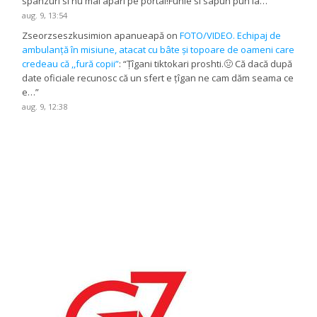
spanzuri si nu mai apari pe portal!Funie si sapun pun la…
”
aug. 9, 13:54
Zseorzseszkusimion apanueapă
on
FOTO/VIDEO. Echipaj de
ambulanță în misiune, atacat cu bâte și topoare de oameni care
credeau că ,,fură copii”
: “
Țîgani tiktokari proshti.🤢 Că dacă după
date oficiale recunosc că un sfert e țîgan ne cam dăm seama ce
e…
”
aug. 9, 12:38