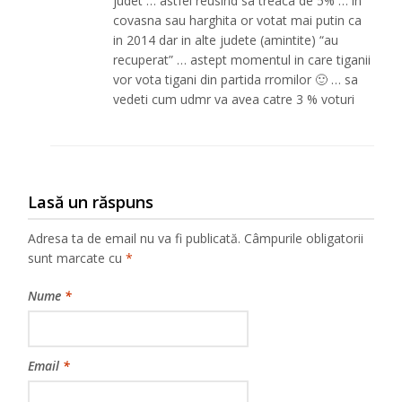
judet … astfel reusind sa treaca de 5% … in
covasna sau harghita or votat mai putin ca
in 2014 dar in alte judete (amintite) “au
recuperat” … astept momentul in care tiganii
vor vota tigani din partida rromilor 🙂 … sa
vedeti cum udmr va avea catre 3 % voturi
Lasă un răspuns
Adresa ta de email nu va fi publicată.
Câmpurile obligatorii
sunt marcate cu
*
Nume
*
Email
*