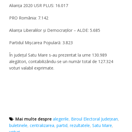
Alianța 2020 USR PLUS: 16.017
PRO România: 7.142
Alianța Liberalilor și Democraților – ALDE: 5.685
Partidul Mișcarea Populară: 3.823
În județul Satu Mare s-au prezentat la urne 130.989
alegători, contabilizându-se un număr total de 127.324
voturi valabil exprimate.
Mai multe despre
alegerile
,
Biroul Electoral Județean
,
buletinele
,
centralizarea
,
partid
,
rezultatele
,
Satu Mare
,
voturi