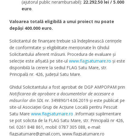
(ajutorul public nerambursabil):
22.292.50 lei / 5.000
euro
.
Valoarea totală eligibilă a unui proiect nu poate
depăși 400.000 euro.
Solicitantul de finanțare trebuie să îndeplinească cerințele
de conformitate și eligibilitate menționate în Ghidul
Solicitantului aferent măsurii. Procedura de evaluare și
selecție este afișată pe site-ul
www.flagsatumare.ro
și este
disponibilă la cerere la sediul FLAG Satu Mare, str.
Principală nr. 426, județul Satu Mare.
Ghidul Solicitantului a fost aprobat de DGP AMPOPAM prin
Notificarea de aprobare a documentelor de accesare a
măsurilor din SDL
nr. 349890/14.06.2019 și este publicat pe
site-ul Asociației Grup de Acțiune Locală pentru Pescuit
Satu Mare
www.flagsatumare.ro
.Informații suplimentare
se pot solicita de la FLAG Satu Mare, str. Principală nr 426,
tel. 0261 848 861, mobil: 0787 305 088, e-mail:
flagsatumare@gmail.com
, www.flagsatumare.ro