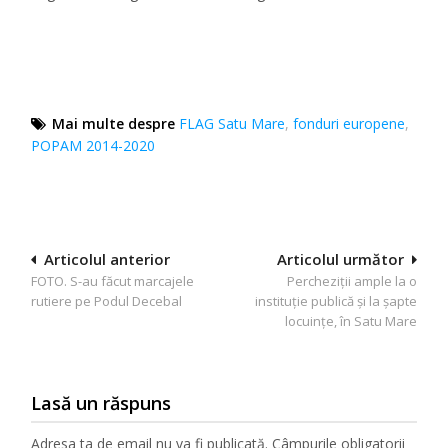
Mai multe despre
FLAG Satu Mare
,
fonduri europene
,
POPAM 2014-2020
Navigare
Articolul anterior
Articolul următor
FOTO. S-au făcut marcajele
Percheziții ample la o
în
rutiere pe Podul Decebal
instituție publică și la șapte
articole
locuințe, în Satu Mare
Lasă un răspuns
Adresa ta de email nu va fi publicată.
Câmpurile obligatorii