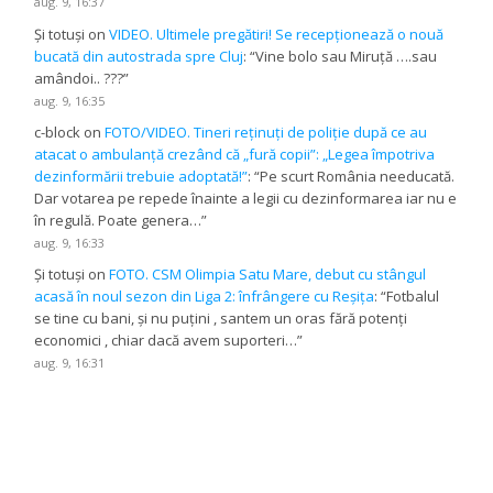
aug. 9, 16:37
Și totuși
on
VIDEO. Ultimele pregătiri! Se recepționează o nouă
bucată din autostrada spre Cluj
: “
Vine bolo sau Miruță ….sau
amândoi.. ???
”
aug. 9, 16:35
c-block
on
FOTO/VIDEO. Tineri reținuți de poliție după ce au
atacat o ambulanță crezând că „fură copii”: „Legea împotriva
dezinformării trebuie adoptată!”
: “
Pe scurt România needucată.
Dar votarea pe repede înainte a legii cu dezinformarea iar nu e
în regulă. Poate genera…
”
aug. 9, 16:33
Și totuși
on
FOTO. CSM Olimpia Satu Mare, debut cu stângul
acasă în noul sezon din Liga 2: înfrângere cu Reșița
: “
Fotbalul
se tine cu bani, și nu puțini , santem un oras fără potenți
economici , chiar dacă avem suporteri…
”
aug. 9, 16:31