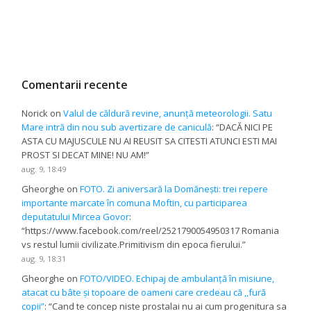
Comentarii recente
Norick
on
Valul de căldură revine, anunță meteorologii. Satu
Mare intră din nou sub avertizare de caniculă
: “
DACĂ NICI PE
ASTA CU MAJUSCULE NU AI REUSIT SA CITESTI ATUNCI ESTI MAI
PROST SI DECAT MINE! NU AM!
”
aug. 9, 18:49
Gheorghe
on
FOTO. Zi aniversară la Domănești: trei repere
importante marcate în comuna Moftin, cu participarea
deputatului Mircea Govor
:
“
https://www.facebook.com/reel/2521790054950317 Romania
vs restul lumii civilizate.Primitivism din epoca fierului.
”
aug. 9, 18:31
Gheorghe
on
FOTO/VIDEO. Echipaj de ambulanță în misiune,
atacat cu bâte și topoare de oameni care credeau că ,,fură
copii”
: “
Cand te concep niste prostalai nu ai cum progenitura sa