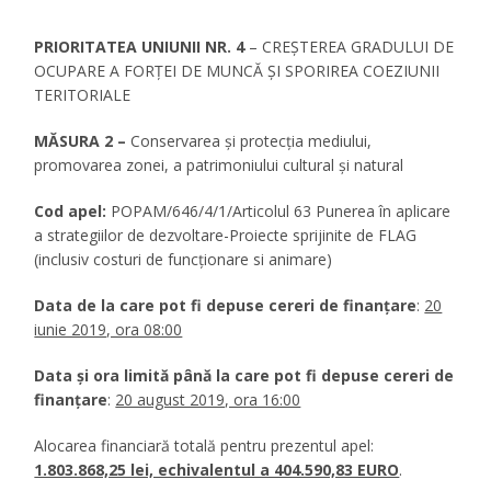
PRIORITATEA UNIUNII NR. 4
– CREŞTEREA GRADULUI DE
OCUPARE A FORŢEI DE MUNCĂ ŞI SPORIREA COEZIUNII
TERITORIALE
MĂSURA 2 –
Conservarea și protecția mediului,
promovarea zonei, a patrimoniului cultural și natural
Cod apel:
POPAM/646/4/1/Articolul 63 Punerea în aplicare
a strategiilor de dezvoltare-Proiecte sprijinite de FLAG
(inclusiv costuri de funcționare si animare)
Data de la care pot fi depuse cereri de finanțare
:
20
iunie 2019, ora 08:00
Data și ora limită până la care pot fi depuse cereri de
finanțare
:
20 august 2019, ora 16:00
Alocarea financiară totală pentru prezentul apel:
1.803.868,25 lei, echivalentul a 404.590,83 EURO
.