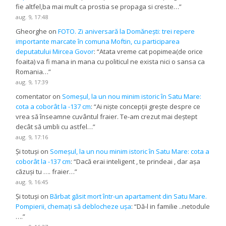
fie altfel,ba mai mult ca prostia se propaga si creste…
”
aug. 9, 17:48
Gheorghe
on
FOTO. Zi aniversară la Domănești: trei repere
importante marcate în comuna Moftin, cu participarea
deputatului Mircea Govor
: “
Atata vreme cat popimea(de orice
foaita) va fi mana in mana cu politicul ne exista nici o sansa ca
Romania…
”
aug. 9, 17:39
comentator
on
Someșul, la un nou minim istoric în Satu Mare:
cota a coborât la -137 cm
: “
Ai niște concepții grește despre ce
vrea să înseamne cuvântul fraier. Te-am crezut mai deștept
decât să umbli cu astfel…
”
aug. 9, 17:16
Și totuși
on
Someșul, la un nou minim istoric în Satu Mare: cota a
coborât la -137 cm
: “
Dacă erai inteligent , te prindeai , dar așa
căzuși tu …. fraier…
”
aug. 9, 16:45
Și totuși
on
Bărbat găsit mort într-un apartament din Satu Mare.
Pompierii, chemați să deblocheze ușa
: “
Dă-l in familie ..netodule
….
”