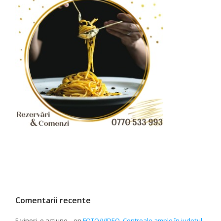
Comentarii recente
E vineri, e actiune...
on
FOTO/VIDEO. Controale ample în județul