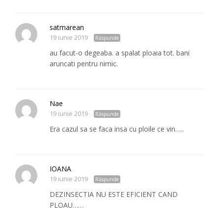
satmarean
19 iunie 2019
Răspunde
au facut-o degeaba. a spalat ploaia tot. bani
aruncati pentru nimic.
Nae
19 iunie 2019
Răspunde
Era cazul sa se faca insa cu ploile ce vin…..
IOANA
19 iunie 2019
Răspunde
DEZINSECTIA NU ESTE EFICIENT CAND
PLOAU……