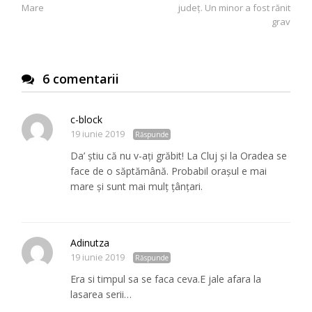
articole
Mare
județ. Un minor a fost rănit
grav
6 comentarii
c-block
19 iunie 2019
Răspunde
Da’ știu că nu v-ați grăbit! La Cluj și la Oradea se
face de o săptămână. Probabil orașul e mai
mare și sunt mai mulț țânțari.
Adinutza
19 iunie 2019
Răspunde
Era si timpul sa se faca ceva.E jale afara la
lasarea serii…