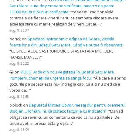
Satu Mare: sute de persoane verificate, amenzi de peste
13.000 de lei și bunuri confiscate
: “
Yeeeee! Traditionalele
controale de fiecare vineri! Pariu ca sambata viitoare avem
aceeasi stire cu marile realizari de vineri. Cat au…
”
aug. 8, 20:37
Norick
on
Spectacol astronomic: eclipsa de Soare, vizibilă
foarte bine din județul Satu Mare. Când va putea fi observată
:
“
CE SPECTACOL GASTRONOMIC E SI ASTA FARA MICI, BERE,
HAMSII, MANELE?
”
aug. 8, 20:22
😱
on
VIDEO. Arde din nou vegetația în județul Satu Mare.
Pompierii, chemați de urgență să stingă focul
: “
Ăla care a aprins
gozurile pe seceta asta nu-i întreg la cap. Că aici nu cred că e
vorba de…
”
aug. 8, 19:43
c-block
on
Deputatul Mircea Govor, mesaj dur pentru premierul
Bolojan: „Românii nu își plătesc facturile cu indicatori”
: “
Mă văd
obligat să revin cu un comentariu că văd că nu ați înțeles. De
unde aveți impresia asta greșită…
”
aug. 8, 18:09