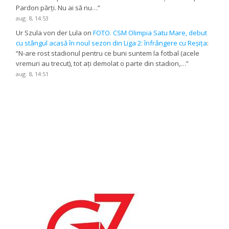
Pardon părți. Nu ai să nu…
”
aug. 8, 14:53
Ur Szula von der Lula
on
FOTO. CSM Olimpia Satu Mare, debut
cu stângul acasă în noul sezon din Liga 2: înfrângere cu Reșița
:
“
N-are rost stadionul pentru ce buni suntem la fotbal (acele
vremuri au trecut), tot ați demolat o parte din stadion,…
”
aug. 8, 14:51