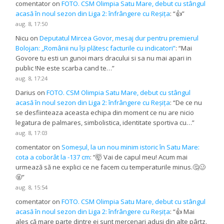
comentator
on
FOTO. CSM Olimpia Satu Mare, debut cu stângul
acasă în noul sezon din Liga 2: înfrângere cu Reșița
: “
👍
”
aug. 8, 17:50
Nicu
on
Deputatul Mircea Govor, mesaj dur pentru premierul
Bolojan: „Românii nu își plătesc facturile cu indicatori”
: “
Mai
Govore tu esti un gunoi mars dracului si sa nu mai apari in
public !Ne este scarba cand te…
”
aug. 8, 17:24
Darius
on
FOTO. CSM Olimpia Satu Mare, debut cu stângul
acasă în noul sezon din Liga 2: înfrângere cu Reșița
: “
De ce nu
se desfiinteaza aceasta echipa din moment ce nu are nicio
legatura de palmares, simbolistica, identitate sportiva cu…
”
aug. 8, 17:03
comentator
on
Someșul, la un nou minim istoric în Satu Mare:
cota a coborât la -137 cm
: “
🤯 Vai de capul meu! Acum mai
urmează să ne explici ce ne facem cu temperaturile minus.🤔🥴
🤬
”
aug. 8, 15:54
comentator
on
FOTO. CSM Olimpia Satu Mare, debut cu stângul
acasă în noul sezon din Liga 2: înfrângere cu Reșița
: “
👍 Mai
ales că mare parte dintre ei sunt mercenari aduși din alte pârtz.