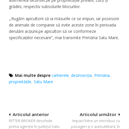
asemenea dezinsecție pe proprietățile private, curți și
grădini, respectiv subsolurile blocurilor.
,,Rugăm apicultorii să ia măsurile ce se impun, iar posesorii
de animale de companie să evite aceste zone în perioada
derulării acţiunii.pe apicultori să se conformeze
specificaţiilor necesare”, mai transmite Primăria Satu Mare.
Mai multe despre
cartierele
,
dezinsecția
,
Primăria
,
proprietățile
,
Satu Mare
Navigare
Articolul anterior
Articolul următor
RITTER BROKER deschide
Impact între un microbuz cu
în
prima agenţie în judeţul Satu
pasageri și o autoutilitară, în