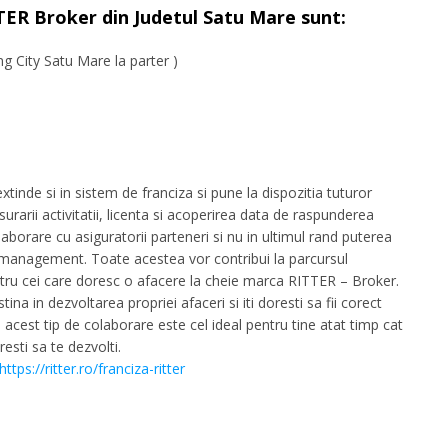
TER Broker din Judetul Satu Mare sunt:
ing City Satu Mare la parter )
inde si in sistem de franciza si pune la dispozitia tuturor
rarii activitatii, licenta si acoperirea data de raspunderea
borare cu asiguratorii parteneri si nu in ultimul rand puterea
e management. Toate acestea vor contribui la parcursul
ntru cei care doresc o afacere la cheie marca RITTER – Broker.
na in dezvoltarea propriei afaceri si iti doresti sa fii corect
acest tip de colaborare este cel ideal pentru tine atat timp cat
resti sa te dezvolti.
https://ritter.ro/franciza-ritter