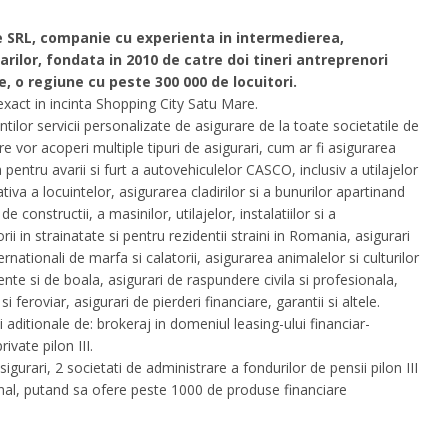
e SRL, companie cu experienta in intermedierea,
rilor, fondata in 2010 de catre doi tineri antreprenori
, o regiune cu peste 300 000 de locuitori.
exact in incinta Shopping City Satu Mare.
tilor servicii personalizate de asigurare de la toate societatile de
e vor acoperi multiple tipuri de asigurari, cum ar fi asigurarea
pentru avarii si furt a autovehiculelor CASCO, inclusiv a utilajelor
tiva a locuintelor, asigurarea cladirilor si a bunurilor apartinand
e constructii, a masinilor, utilajelor, instalatiilor si a
i in strainatate si pentru rezidentii straini in Romania, asigurari
rnationali de marfa si calatorii, asigurarea animalelor si culturilor
dente si de boala, asigurari de raspundere civila si profesionala,
 feroviar, asigurari de pierderi financiare, garantii si altele.
 aditionale de: brokeraj in domeniul leasing-ului financiar-
ivate pilon III.
gurari, 2 societati de administrare a fondurilor de pensii pilon III
onal, putand sa ofere peste 1000 de produse financiare