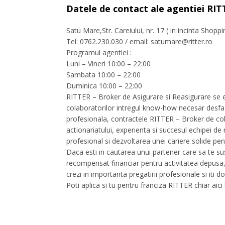
Datele de contact ale agentiei RIT
Satu Mare,Str. Careiului, nr. 17 ( in incinta Shopp
Tel: 0762.230.030 / email:
satumare@ritter.ro
Programul agentiei :
Luni – Vineri 10:00 – 22:00
Sambata 10:00 – 22:00
Duminica 10:00 – 22:00
RITTER – Broker de Asigurare si Reasigurare se ext
colaboratorilor intregul know-how necesar desfasu
profesionala, contractele RITTER – Broker de cola
actionariatului, experienta si succesul echipei d
profesional si dezvoltarea unei cariere solide pe
Daca esti in cautarea unui partener care sa te susti
recompensat financiar pentru activitatea depusa, 
crezi in importanta pregatirii profesionale si iti do
Poti aplica si tu pentru franciza RITTER chiar aici