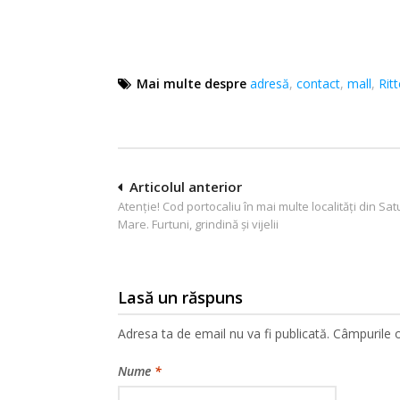
Mai multe despre
adresă
,
contact
,
mall
,
Rit
Navigare
Articolul anterior
Atenție! Cod portocaliu în mai multe localități din Sat
în
Mare. Furtuni, grindină și vijelii
articole
Lasă un răspuns
Adresa ta de email nu va fi publicată.
Câmpurile o
Nume
*