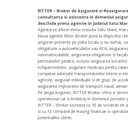
RITTER – Broker de Asigurare si Reasigurar
consultanta si asistenta in domeniul asigura
deschide prima agentie in Judetul Satu Mare
Agentia se afla in inima orasului Satu Mare, mai 
Noua agentie Ritter Broker pune la dispozitia clien
asigurari prezente pe piata locala si nu numai, car
obligatorie a autovehiculelor sau RCA, asigurarea 
neinmatriculabile, asigurarea obligatorie si faculta
persoanelor juridice, inclusiv asigurarea lucrarilor d
echipamentelor, asigurare medicala pentru calatori
complexe adresate transportatorilor interni si inte
agricole, asigurari individuale si de grup, de acci
asigurarea mijloacelor de transport naval, aerian si
Pe langa asigurari, RITTER Broker ofera si servicii
operational cat si brokeraj in domeniul pensiilor pr
RITTER – Broker lucreaza cu 30 de societati de asi
si cu 12 companii de leasing financiar si operati
potentialilor clienti.