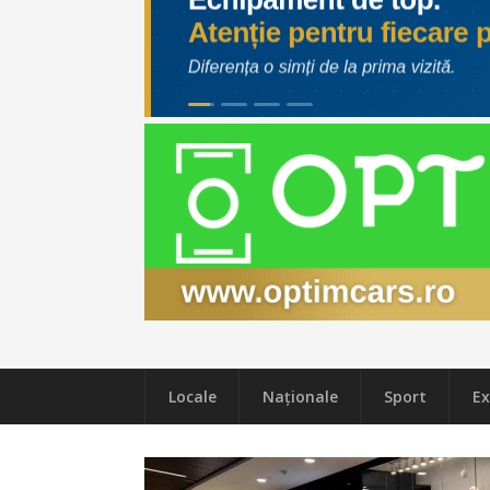
Locale
Naţionale
Sport
Ex