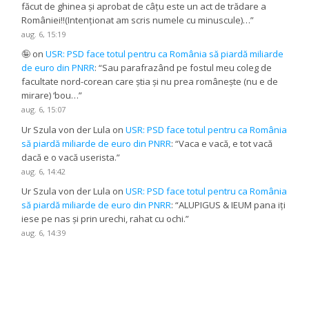
făcut de ghinea și aprobat de câțu este un act de trădare a
României!!(Intenționat am scris numele cu minuscule)…
”
aug. 6, 15:19
🤪
on
USR: PSD face totul pentru ca România să piardă miliarde
de euro din PNRR
: “
Sau parafrazând pe fostul meu coleg de
facultate nord-corean care știa și nu prea românește (nu e de
mirare) ‘bou…
”
aug. 6, 15:07
Ur Szula von der Lula
on
USR: PSD face totul pentru ca România
să piardă miliarde de euro din PNRR
: “
Vaca e vacă, e tot vacă
dacă e o vacă userista.
”
aug. 6, 14:42
Ur Szula von der Lula
on
USR: PSD face totul pentru ca România
să piardă miliarde de euro din PNRR
: “
ALUPIGUS & IEUM pana iți
iese pe nas și prin urechi, rahat cu ochi.
”
aug. 6, 14:39