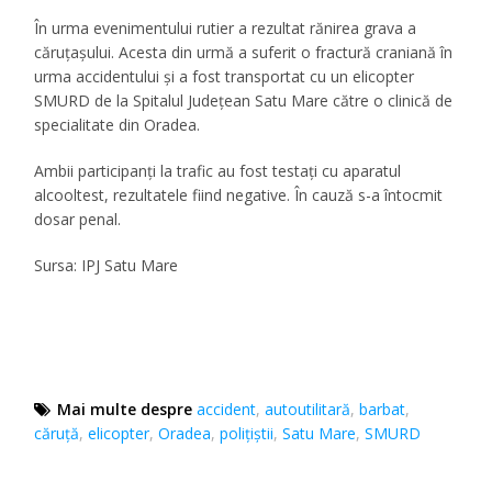
În urma evenimentului rutier a rezultat rănirea grava a
căruțașului. Acesta din urmă a suferit o fractură craniană în
urma accidentului și a fost transportat cu un elicopter
SMURD de la Spitalul Județean Satu Mare către o clinică de
specialitate din Oradea.
Ambii participanți la trafic au fost testați cu aparatul
alcooltest, rezultatele fiind negative. În cauză s-a întocmit
dosar penal.
Sursa: IPJ Satu Mare
Mai multe despre
accident
,
autoutilitară
,
barbat
,
căruţă
,
elicopter
,
Oradea
,
polițiștii
,
Satu Mare
,
SMURD