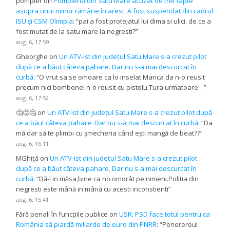
pompier
on
Pompierul din Satu Mare acuzat de trei fapte
asupra unui minor rămâne în arest. A fost suspendat din cadrul
ISU și CSM Olimpia
: “
pai a fost protejatul lui dima si ulici. de ce a
fost mutat de la satu mare la negresti?
”
aug. 6, 17:59
Gheorghe
on
Un ATV-ist din județul Satu Mare s-a crezut pilot
după ce a băut câteva pahare. Dar nu s-a mai descurcat în
curbă
: “
O vrut sa se omoare ca lo inselat Marica da n-o reusit
precum nici bombonel n-o reusit cu pistolu.Tura urmatoare…
”
aug. 6, 17:52
🤔🤔🤔
on
Un ATV-ist din județul Satu Mare s-a crezut pilot după
ce a băut câteva pahare. Dar nu s-a mai descurcat în curbă
: “
Da
mă dar să te plimbi cu șmecheria când ești mangă de beat??
”
aug. 6, 16:11
MGhiță
on
Un ATV-ist din județul Satu Mare s-a crezut pilot
după ce a băut câteva pahare. Dar nu s-a mai descurcat în
curbă
: “
Dă-l in măsa,bine ca no omorât pe nimeni.Politia din
negresti este mână in mână cu acesti inconstienti
”
aug. 6, 15:41
Fără penali în funcțiile publice
on
USR: PSD face totul pentru ca
România să piardă miliarde de euro din PNRR
: “
Penerereul