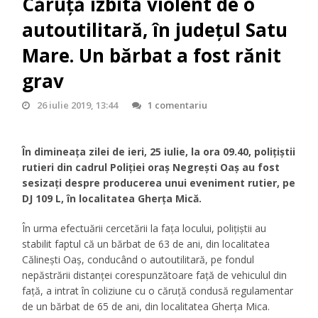
Căruță izbită violent de o
autoutilitară, în județul Satu
Mare. Un bărbat a fost rănit
grav
26 iulie 2019, 13:44
1 comentariu
În dimineața zilei de ieri, 25 iulie, la ora 09.40, polițiștii
rutieri din cadrul Poliției oraș Negrești Oaș au fost
sesizați despre producerea unui eveniment rutier, pe
DJ 109 L, în localitatea Gherța Mică.
În urma efectuării cercetării la fața locului, polițiștii au
stabilit faptul că un bărbat de 63 de ani, din localitatea
Călinești Oaș, conducând o autoutilitară, pe fondul
nepăstrării distanței corespunzătoare față de vehiculul din
față, a intrat în coliziune cu o căruță condusă regulamentar
de un bărbat de 65 de ani, din localitatea Gherța Mica.