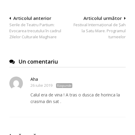
Navigare
Articolul anterior
Articolul următor
Serile de Teatru Partium:
Festival Internațional de Șah
în
Evocarea trecutului în cadrul
la Satu Mare. Programul
articole
Zilelor Culturale Maghiare
turneelor
Un comentariu
Aha
26 iulie 2019
Răspunde
Calul era de vina ! A tras o dusca de horinca la
crasma din sat .