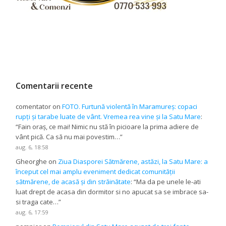
Comentarii recente
comentator
on
FOTO. Furtună violentă în Maramureș: copaci
rupți și tarabe luate de vânt. Vremea rea vine și la Satu Mare
:
“
Fain oraș, ce mai! Nimic nu stă în picioare la prima adiere de
vânt pică. Ca să nu mai povestim…
”
aug. 6, 18:58
Gheorghe
on
Ziua Diasporei Sătmărene, astăzi, la Satu Mare: a
început cel mai amplu eveniment dedicat comunității
sătmărene, de acasă și din străinătate
: “
Ma da pe unele le-ati
luat drept de acasa din dormitor si no apucat sa se imbrace sa-
si traga cate…
”
aug. 6, 17:59