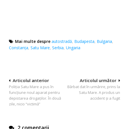
Mai multe despre
autostradă
,
Budapesta
,
Bulgaria
,
Constanţa
,
Satu Mare
,
Serbia
,
Ungaria
Navigare
Articolul anterior
Articolul următor
Poliţia Satu Mare a pus în
Bărbat dat în urmărire, prins la
în
funcţiune noul aparat pentru
Satu Mare. A produs un
articole
depistarea drogaţilor. În două
accident şi a fugit
zile, nicio “victimă”
2 comentarii