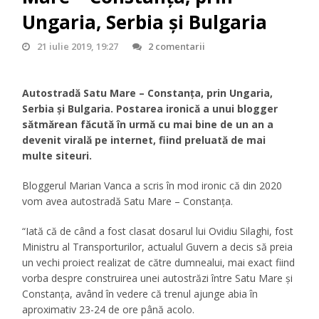
Ungaria, Serbia şi Bulgaria
21 iulie 2019, 19:27
2 comentarii
Autostradă Satu Mare – Constanţa, prin Ungaria,
Serbia şi Bulgaria. Postarea ironică a unui blogger
sătmărean făcută în urmă cu mai bine de un an a
devenit virală pe internet, fiind preluată de mai
multe siteuri.
Bloggerul Marian Vanca a scris în mod ironic că din 2020
vom avea autostradă Satu Mare – Constanţa.
“Iată că de când a fost clasat dosarul lui Ovidiu Silaghi, fost
Ministru al Transporturilor, actualul Guvern a decis să preia
un vechi proiect realizat de către dumnealui, mai exact fiind
vorba despre construirea unei autostrăzi între Satu Mare și
Constanța, având în vedere că trenul ajunge abia în
aproximativ 23-24 de ore până acolo.