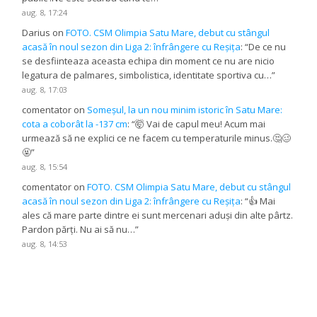
aug. 8, 17:24
Darius
on
FOTO. CSM Olimpia Satu Mare, debut cu stângul
acasă în noul sezon din Liga 2: înfrângere cu Reșița
: “
De ce nu
se desfiinteaza aceasta echipa din moment ce nu are nicio
legatura de palmares, simbolistica, identitate sportiva cu…
”
aug. 8, 17:03
comentator
on
Someșul, la un nou minim istoric în Satu Mare:
cota a coborât la -137 cm
: “
🤯 Vai de capul meu! Acum mai
urmează să ne explici ce ne facem cu temperaturile minus.🤔🥴
🤬
”
aug. 8, 15:54
comentator
on
FOTO. CSM Olimpia Satu Mare, debut cu stângul
acasă în noul sezon din Liga 2: înfrângere cu Reșița
: “
👍 Mai
ales că mare parte dintre ei sunt mercenari aduși din alte pârtz.
Pardon părți. Nu ai să nu…
”
aug. 8, 14:53