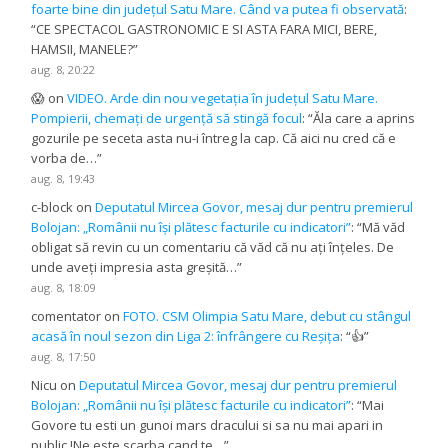
foarte bine din județul Satu Mare. Când va putea fi observată
:
“
CE SPECTACOL GASTRONOMIC E SI ASTA FARA MICI, BERE,
HAMSII, MANELE?
”
aug. 8, 20:22
😱
on
VIDEO. Arde din nou vegetația în județul Satu Mare.
Pompierii, chemați de urgență să stingă focul
: “
Ăla care a aprins
gozurile pe seceta asta nu-i întreg la cap. Că aici nu cred că e
vorba de…
”
aug. 8, 19:43
c-block
on
Deputatul Mircea Govor, mesaj dur pentru premierul
Bolojan: „Românii nu își plătesc facturile cu indicatori”
: “
Mă văd
obligat să revin cu un comentariu că văd că nu ați înțeles. De
unde aveți impresia asta greșită…
”
aug. 8, 18:09
comentator
on
FOTO. CSM Olimpia Satu Mare, debut cu stângul
acasă în noul sezon din Liga 2: înfrângere cu Reșița
: “
👍
”
aug. 8, 17:50
Nicu
on
Deputatul Mircea Govor, mesaj dur pentru premierul
Bolojan: „Românii nu își plătesc facturile cu indicatori”
: “
Mai
Govore tu esti un gunoi mars dracului si sa nu mai apari in
public !Ne este scarba cand te…
”