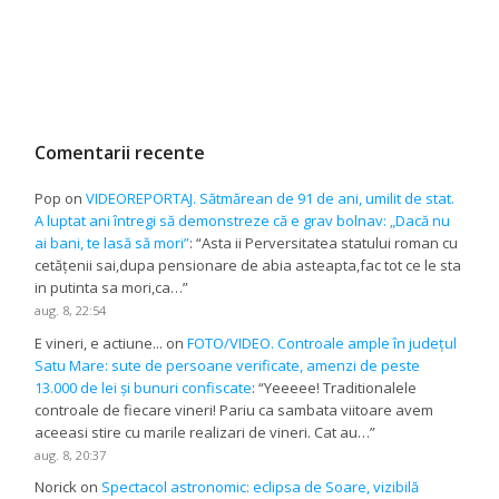
Comentarii recente
Pop
on
VIDEOREPORTAJ. Sătmărean de 91 de ani, umilit de stat.
A luptat ani întregi să demonstreze că e grav bolnav: „Dacă nu
ai bani, te lasă să mori”
: “
Asta ii Perversitatea statului roman cu
cetățenii sai,dupa pensionare de abia asteapta,fac tot ce le sta
in putinta sa mori,ca…
”
aug. 8, 22:54
E vineri, e actiune...
on
FOTO/VIDEO. Controale ample în județul
Satu Mare: sute de persoane verificate, amenzi de peste
13.000 de lei și bunuri confiscate
: “
Yeeeee! Traditionalele
controale de fiecare vineri! Pariu ca sambata viitoare avem
aceeasi stire cu marile realizari de vineri. Cat au…
”
aug. 8, 20:37
Norick
on
Spectacol astronomic: eclipsa de Soare, vizibilă