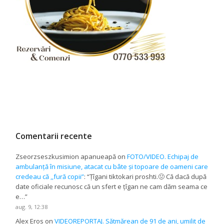
Comentarii recente
Zseorzseszkusimion apanueapă
on
FOTO/VIDEO. Echipaj de
ambulanță în misiune, atacat cu bâte și topoare de oameni care
credeau că ,,fură copii”
: “
Țîgani tiktokari proshti.🤢 Că dacă după
date oficiale recunosc că un sfert e țîgan ne cam dăm seama ce
e…
”
aug. 9, 12:38
Alex Eros
on
VIDEOREPORTAJ. Sătmărean de 91 de ani, umilit de