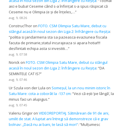
acasă în noul sezon din Liga 2: înfrângere cu Reșița
: “
Tocmai
aici e buba! Ceseme când s-a înființat s-a spus răspicat că
Ceseme nu e Olimpia (e și de înțeles,…
”
aug. 9, 08:26
ConstrucThor
on
FOTO. CSM Olimpia Satu Mare, debut cu
stângul acasă în noul sezon din Liga 2: înfrângere cu Reșița
:
“
politia si jandarmeria sta sa pazeasca evaziunea fiscala
facuta de primarie,statul incurajeaza si apara hotia!!!!
desfiintati echipa asta si investiti…
”
aug. 9, 07:58
Norick
on
FOTO. CSM Olimpia Satu Mare, debut cu stângul
acasă în noul sezon din Liga 2: înfrângere cu Reșița
: “
DA
SEMINTELE CAT IS?
”
aug. 9, 07:46
Ur Szula von der Lula
on
Someșul, la un nou minim istoric în
Satu Mare: cota a coborât la -137 cm
: “
Vezi că ești ‘pe lângă’, la
minus faci un alupigus.
”
aug. 9, 07:45
Valeriu Grigor
on
VIDEOREPORTAJ. Sătmărean de 91 de ani,
umilit de stat. A luptat ani întregi să demonstreze că e grav
bolnav: „Dacă nu ai bani, te lasă să mori”
: “
Mulțumesc