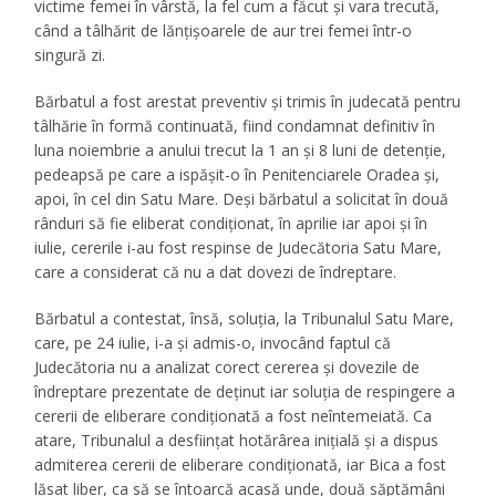
victime femei în vârstă, la fel cum a făcut şi vara trecută,
când a tâlhărit de lănţişoarele de aur trei femei într-o
singură zi.
Bărbatul a fost arestat preventiv şi trimis în judecată pentru
tâlhărie în formă continuată, fiind condamnat definitiv în
luna noiembrie a anului trecut la 1 an şi 8 luni de detenţie,
pedeapsă pe care a ispăşit-o în Penitenciarele Oradea şi,
apoi, în cel din Satu Mare. Deşi bărbatul a solicitat în două
rânduri să fie eliberat condiţionat, în aprilie iar apoi şi în
iulie, cererile i-au fost respinse de Judecătoria Satu Mare,
care a considerat că nu a dat dovezi de îndreptare.
Bărbatul a contestat, însă, soluţia, la Tribunalul Satu Mare,
care, pe 24 iulie, i-a şi admis-o, invocând faptul că
Judecătoria nu a analizat corect cererea şi dovezile de
îndreptare prezentate de deţinut iar soluţia de respingere a
cererii de eliberare condiţionată a fost neîntemeiată. Ca
atare, Tribunalul a desfiinţat hotărârea iniţială şi a dispus
admiterea cererii de eliberare condiţionată, iar Bica a fost
lăsat liber, ca să se întoarcă acasă unde, două săptămâni