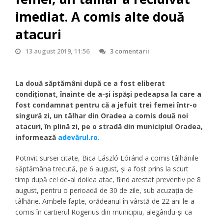
imediat. A comis alte două
atacuri
13 august 2019, 11:56
3 comentarii
La două săptămâni după ce a fost eliberat
condiţionat, înainte de a-şi ispăşi pedeapsa la care a
fost condamnat pentru că a jefuit trei femei într-o
singură zi, un tâlhar din Oradea a comis două noi
atacuri, în plină zi, pe o stradă din municipiul Oradea,
informează
adevărul.ro.
Potrivit sursei citate, Bica László Lóránd a comis tâlhăriile
săptămâna trecută, pe 6 august, şi a fost prins la scurt
timp după cel de-al doilea atac, fiind arestat preventiv pe 8
august, pentru o perioadă de 30 de zile, sub acuzaţia de
tâlhărie. Ambele fapte, orădeanul în vârstă de 22 ani le-a
comis în cartierul Rogerius din municipiu, alegându-şi ca