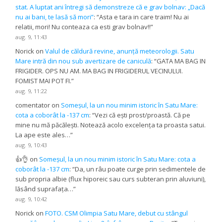
stat. A luptat ani întregi să demonstreze că e grav bolnav: „Dacă
nu ai bani, te lasă să mori”
: “
Asta e tara in care traim! Nu ai
relatii, mori! Nu conteaza ca esti grav bolnav!!
”
aug. 9, 11:43
Norick
on
Valul de căldură revine, anunță meteorologii. Satu
Mare intră din nou sub avertizare de caniculă
: “
GATA MA BAG IN
FRIGIDER. OPS NU AM. MA BAG IN FRIGIDERUL VECINULUI.
FOMIST MAI POT FI.
”
aug. 9, 11:22
comentator
on
Someșul, la un nou minim istoric în Satu Mare:
cota a coborât la -137 cm
: “
Vezi că ești prost/proastă. Că pe
mine nu mă păcălești. Notează acolo excelența ta proasta satui.
La ape este ales…
”
aug. 9, 10:43
👍👌
on
Someșul, la un nou minim istoric în Satu Mare: cota a
coborât la -137 cm
: “
Da, un râu poate curge prin sedimentele de
sub propria albie (flux hiporeic sau curs subteran prin aluviuni),
lăsând suprafața…
”
aug. 9, 10:42
Norick
on
FOTO. CSM Olimpia Satu Mare, debut cu stângul