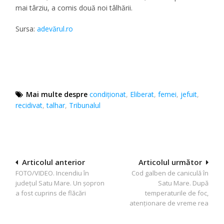
mai târziu, a comis două noi tâlhării.
Sursa:
adevărul.ro
Mai multe despre
condiționat
,
Eliberat
,
femei
,
jefuit
,
recidivat
,
talhar
,
Tribunalul
Navigare
Articolul anterior
Articolul următor
FOTO/VIDEO. Incendiu în
Cod galben de caniculă în
în
județul Satu Mare. Un șopron
Satu Mare. După
articole
a fost cuprins de flăcări
temperaturile de foc,
atenționare de vreme rea