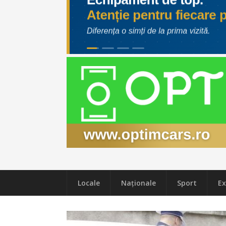
Locale
Naţionale
Sport
Ex