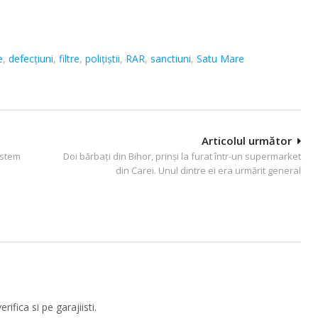
e
,
defecțiuni
,
filtre
,
polițiștii
,
RAR
,
sanctiuni
,
Satu Mare
Articolul următor
sistem
Doi bărbați din Bihor, prinși la furat într-un supermarket
din Carei. Unul dintre ei era urmărit general
fica si pe garajiisti.