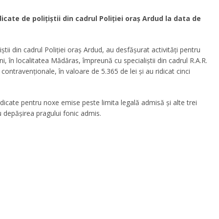
icate de polițiștii din cadrul Poliției oraș Ardud la data de
ițiștii din cadrul Poliției oraș Ardud, au desfășurat activități pentru
i, în localitatea Mădăras, împreună cu specialiștii din cadrul R.A.R.
ontravenționale, în valoare de 5.365 de lei și au ridicat cinci
ridicate pentru noxe emise peste limita legală admisă și alte trei
ru depășirea pragului fonic admis.