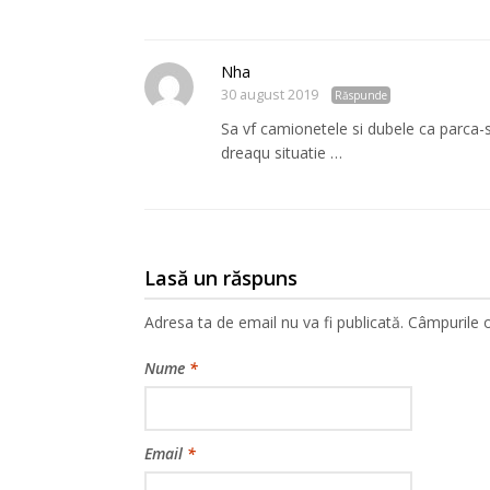
Nha
30 august 2019
Răspunde
Sa vf camionetele si dubele ca parca-s s
dreaqu situatie …
Lasă un răspuns
Adresa ta de email nu va fi publicată.
Câmpurile o
Nume
*
Email
*