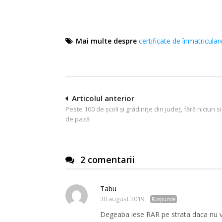
Mai multe despre
certificate de înmatricular
Navigare
Articolul anterior
Peste 100 de școli și grădinițe din județ, fără niciun 
în
de pază
articole
2 comentarii
Tabu
30 august 2019
Răspunde
Degeaba iese RAR pe strata daca nu veri