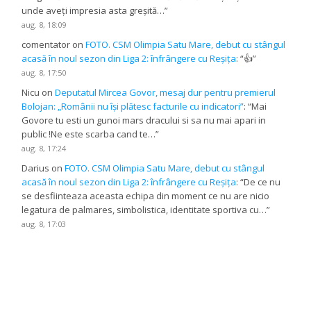
unde aveți impresia asta greșită…
”
aug. 8, 18:09
comentator
on
FOTO. CSM Olimpia Satu Mare, debut cu stângul
acasă în noul sezon din Liga 2: înfrângere cu Reșița
: “
👍
”
aug. 8, 17:50
Nicu
on
Deputatul Mircea Govor, mesaj dur pentru premierul
Bolojan: „Românii nu își plătesc facturile cu indicatori”
: “
Mai
Govore tu esti un gunoi mars dracului si sa nu mai apari in
public !Ne este scarba cand te…
”
aug. 8, 17:24
Darius
on
FOTO. CSM Olimpia Satu Mare, debut cu stângul
acasă în noul sezon din Liga 2: înfrângere cu Reșița
: “
De ce nu
se desfiinteaza aceasta echipa din moment ce nu are nicio
legatura de palmares, simbolistica, identitate sportiva cu…
”
aug. 8, 17:03