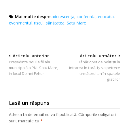
Mai multe despre
adolescenţa
,
conferinta
,
educația
,
evenimentul
,
riscul
,
sănătatea
,
Satu Mare
Navigare
Articolul anterior
Articolul următor
Preşedinte nou la filiala
Tânăr oprit de polițiști la
în
municipală a PNL Satu Mare,
intrarea în țară. Își va petrece
articole
în locul Doinei Feher
următorul an în spatele
gratiilor
Lasă un răspuns
Adresa ta de email nu va fi publicată.
Câmpurile obligatorii
sunt marcate cu
*