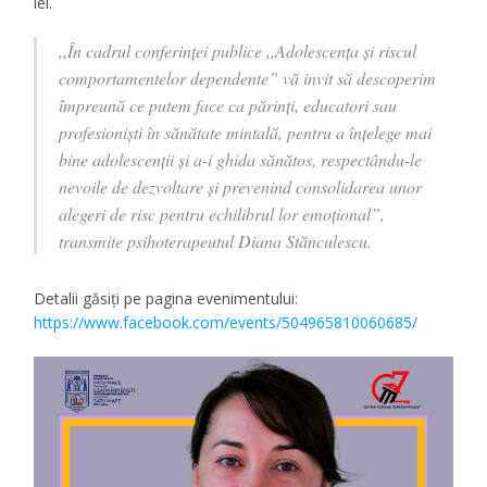
lei.
,,În cadrul conferinței publice ,,Adolescența și riscul
comportamentelor dependente” vă invit să descoperim
împreună ce putem face ca părinți, educatori sau
profesioniști în sănătate mintală, pentru a înțelege mai
bine adolescenții și a-i ghida sănătos, respectându-le
nevoile de dezvoltare și prevenind consolidarea unor
alegeri de risc pentru echilibrul lor emoțional”,
transmite psihoterapeutul Diana Stănculescu.
Detalii găsiți pe pagina evenimentului:
https://www.facebook.com/events/504965810060685/