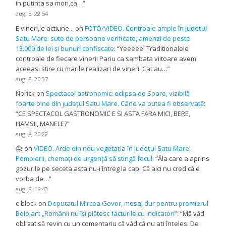
in putinta sa mori,ca…
”
aug. 8, 22:54
E vineri, e actiune...
on
FOTO/VIDEO. Controale ample în județul
Satu Mare: sute de persoane verificate, amenzi de peste
13.000 de lei și bunuri confiscate
: “
Yeeeee! Traditionalele
controale de fiecare vineri! Pariu ca sambata viitoare avem
aceeasi stire cu marile realizari de vineri. Cat au…
”
aug. 8, 20:37
Norick
on
Spectacol astronomic: eclipsa de Soare, vizibilă
foarte bine din județul Satu Mare. Când va putea fi observată
:
“
CE SPECTACOL GASTRONOMIC E SI ASTA FARA MICI, BERE,
HAMSII, MANELE?
”
aug. 8, 20:22
😱
on
VIDEO. Arde din nou vegetația în județul Satu Mare.
Pompierii, chemați de urgență să stingă focul
: “
Ăla care a aprins
gozurile pe seceta asta nu-i întreg la cap. Că aici nu cred că e
vorba de…
”
aug. 8, 19:43
c-block
on
Deputatul Mircea Govor, mesaj dur pentru premierul
Bolojan: „Românii nu își plătesc facturile cu indicatori”
: “
Mă văd
obligat să revin cu un comentariu că văd că nu ați înțeles. De