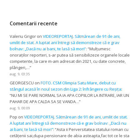
Comentarii recente
Valeriu Grigor
on
VIDEOREPORTAJ. Sătmărean de 91 de ani,
umilit de stat. A luptat ani întregi să demonstreze că e grav
bolnav: „Dacă nu ai bani, te lasă să mori”
: “
Mulțumesc
onoraților reporteri, s-ar putea să sensibilizeze organele locale
competente, la care m-am adresat din 2021, cu date concrete,
plângeri,…
”
aug. 9, 03:35
GEORGESCU
on
FOTO. CSM Olimpia Satu Mare, debut cu
stângul acasă în noul sezon din Liga 2: înfrângere cu Reșița
:
“
NU MI SE PARE NORMAL SA IA APA COPIILOR LA INTRARE, IAR UN
PAHAR DE APA CALDA SA SE VANDA…
”
aug. 9, 00:09
Pop
on
VIDEOREPORTAJ. Sătmărean de 91 de ani, umilit de stat.
A luptat ani întregi să demonstreze că e grav bolnav: „Dacă nu
ai bani, te lasă să mori”
: “
Asta ii Perversitatea statului roman cu
cetățenii sai,dupa pensionare de abia asteapta,fac tot ce le sta