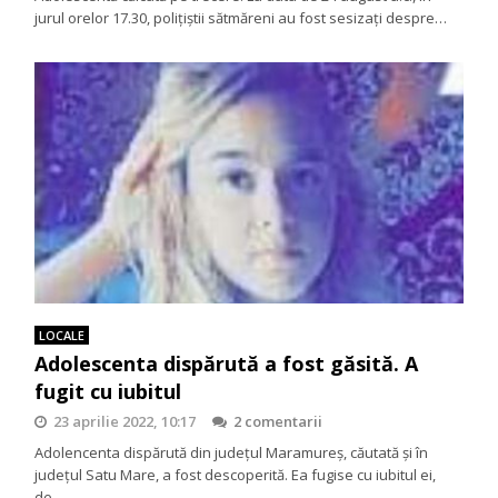
jurul orelor 17.30, polițiștii sătmăreni au fost sesizați despre…
LOCALE
Adolescenta dispărută a fost găsită. A
fugit cu iubitul
23 aprilie 2022, 10:17
2 comentarii
Adolencenta dispărută din judeţul Maramureş, căutată şi în
judeţul Satu Mare, a fost descoperită. Ea fugise cu iubitul ei,
de…