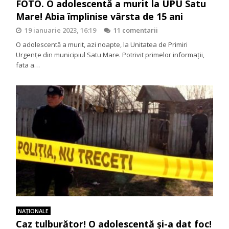
FOTO. O adolescentă a murit la UPU Satu
Mare! Abia împlinise vârsta de 15 ani
19 ianuarie 2023, 16:19
11 comentarii
O adolescentă a murit, azi noapte, la Unitatea de Primiri
Urgențe din municipiul Satu Mare. Potrivit primelor informații,
fata a…
NAŢIONALE
Caz tulburător! O adolescentă și-a dat foc!