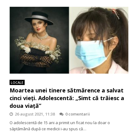
LOCALE
Moartea unei tinere sătmărence a salvat
cinci vieți. Adolescentă: „Simt că trăiesc a
doua viață”
26 august 2021, 11:38
0 comentarii
O adolescentă de 15 ani a primit un ficat nou la doar o
săptămână după ce medicii i-au spus că…