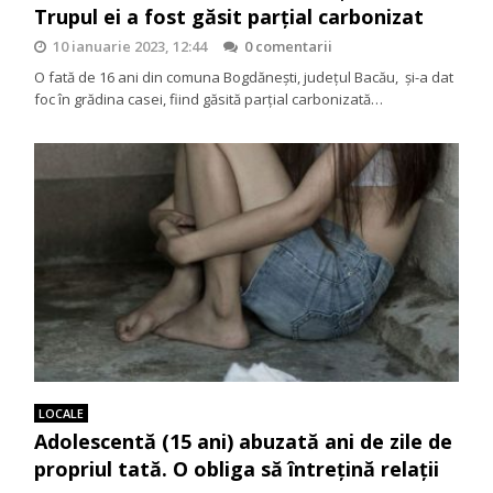
Trupul ei a fost găsit parțial carbonizat
10 ianuarie 2023, 12:44
0 comentarii
O fată de 16 ani din comuna Bogdănești, județul Bacău, și-a dat
foc în grădina casei, fiind găsită parțial carbonizată…
LOCALE
Adolescentă (15 ani) abuzată ani de zile de
propriul tată. O obliga să întrețină relații