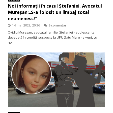
Noi informații în cazul Ștefaniei. Avocatul
Mureșan:„S-a folosit un limbaj total
neomenesc!”
14 mai 2023, 20:36
9 comentarii
Ovidiu Mureșan, avocatul familiei Ștefaniei - adolescenta
decedată în condiții suspecte la UPU Satu Mare - a venit cu
noi…