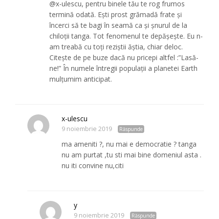
@x-ulescu, pentru binele tău te rog frumos
termină odată. Ești prost grămadă frate și
încerci să te bagi în seamă ca și șnurul de la
chiloții tanga. Tot fenomenul te depășește. Eu n-
am treabă cu toți reziștii ăștia, chiar deloc.
Citește de pe buze dacă nu pricepi altfel :”Lasă-
ne!” În numele întregii populații a planetei Earth
mulțumim anticipat.
x-ulescu
9 noiembrie 2019
Răspunde
ma ameniti ?, nu mai e democratie ? tanga
nu am purtat ,tu sti mai bine domeniul asta .
nu iti convine nu,citi
y
9 noiembrie 2019
Răspunde