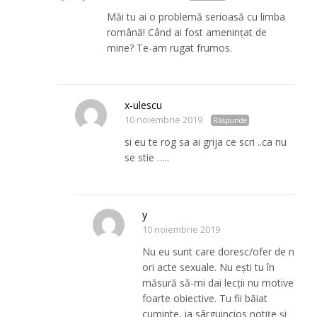
Măi tu ai o problemă serioasă cu limba
română! Când ai fost amenințat de
mine? Te-am rugat frumos.
x-ulescu
10 noiembrie 2019
Răspunde
si eu te rog sa ai grija ce scri ..ca nu
se stie …..
y
10 noiembrie 2019
Nu eu sunt care doresc/ofer de n
ori acte sexuale. Nu ești tu în
măsură să-mi dai lecții nu motive
foarte obiective. Tu fii băiat
cuminte, ia sârguincios notițe și