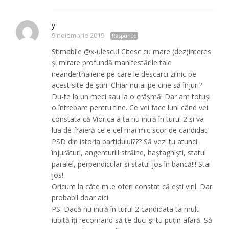
y
9 noiembrie 2019
Răspunde
Stimabile @x-ulescu! Citesc cu mare (dez)interes
și mirare profundă manifestările tale
neanderthaliene pe care le descarci zilnic pe
acest site de știri. Chiar nu ai pe cine să înjuri?
Du-te la un meci sau la o crâșmă! Dar am totuși
o întrebare pentru tine. Ce vei face luni când vei
constata că Viorica a ta nu intră în turul 2 și va
lua de fraieră ce e cel mai mic scor de candidat
PSD din istoria partidului??? Să vezi tu atunci
înjurături, angenturili străine, haștaghiști, statul
paralel, perpendicular și statul jos în bancă!!! Stai
jos!
Oricum la câte m..e oferi constat că ești viril. Dar
probabil doar aici.
PS. Dacă nu intră în turul 2 candidata ta mult
iubită îți recomand să te duci și tu puțin afară. Să