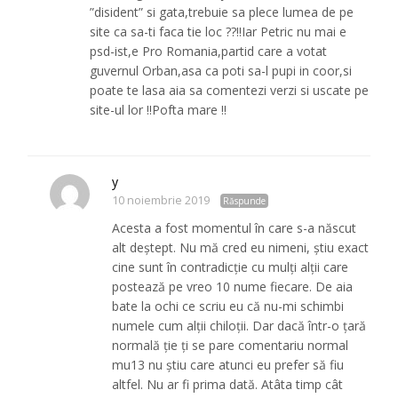
”disident” si gata,trebuie sa plece lumea de pe
site ca sa-ti faca tie loc ??!!Iar Petric nu mai e
psd-ist,e Pro Romania,partid care a votat
guvernul Orban,asa ca poti sa-l pupi in coor,si
poate te lasa aia sa comentezi verzi si uscate pe
site-ul lor !!Pofta mare !!
y
10 noiembrie 2019
Răspunde
Acesta a fost momentul în care s-a născut
alt deștept. Nu mă cred eu nimeni, știu exact
cine sunt în contradicție cu mulți alții care
postează pe vreo 10 nume fiecare. De aia
bate la ochi ce scriu eu că nu-mi schimbi
numele cum alții chiloții. Dar dacă într-o țară
normală ție ți se pare comentariu normal
mu13 nu știu care atunci eu prefer să fiu
altfel. Nu ar fi prima dată. Atâta timp cât