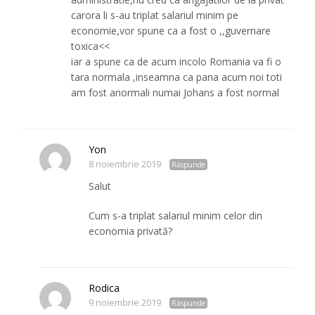
carora li s-au triplat salariul minim pe
economie,vor spune ca a fost o ,,guvernare
toxica<<
iar a spune ca de acum incolo Romania va fi o
tara normala ,inseamna ca pana acum noi toti
am fost anormali numai Johans a fost normal
Yon
8 noiembrie 2019
Răspunde
Salut
Cum s-a triplat salariul minim celor din
economia privată?
Rodica
9 noiembrie 2019
Răspunde