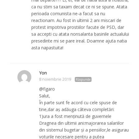
ca nu stim sa taxam decat ce ni se spune. Atata
perioada comunista ne-a facut sa nu
reactionam. Au fost in ultimii 2 ani miscari de
protest impotriva prostiilor facute de PSD, dar
sa accepti cu atata nonsalanta basinile actualului
presedinte mi se pare ireal. Doamne ajuta natia
asta napastuita!
Yon
8 noiembrie 2019
Răspunde
@figaro
Salut,
În parte sunt fe acord cu cele spuse de
tine,dar aș adăuga câteva completări:
1)ura a fost menținută de guvernele
Dragnea din ultimii ani:majorarea salariilor
din sistemul bugetar și a pensiilor,le asigurau
voturile necesare pentru a putea