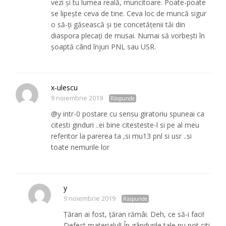
vezi și tu lumea reală, muncitoare. Poate-poate
se lipește ceva de tine. Ceva loc de muncă sigur
o să-ți găsească și ție concetățenii tăi din
diaspora plecați de musai. Numai să vorbești în
șoaptă când înjuri PNL sau USR.
x-ulescu
9 noiembrie 2019
Răspunde
@y intr-0 postare cu sensu giratoriu spuneai ca
citesti ginduri ..ei bine citesteste-l si pe al meu
referitor la parerea ta ,si mu13 pnl si usr ..si
toate nemurile lor
y
9 noiembrie 2019
Răspunde
Țăran ai fost, țăran rămâi. Deh, ce să-i faci!
Defect materialul! În gândurile tale nu pot citi