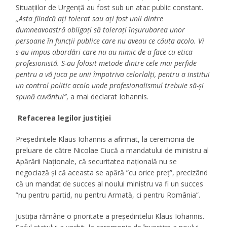
Situaţiilor de Urgenţă au fost sub un atac public constant.
,,Asta fiindcă ați tolerat sau ați fost unii dintre
dumneavoastră obligați să tolerați înșurubarea unor
persoane în funcții publice care nu aveau ce căuta acolo. Vi
s-au impus abordări care nu au nimic de-a face cu etica
profesionistă. S-au folosit metode dintre cele mai perfide
pentru a vă juca pe unii împotriva celorlalți, pentru a institui
un control politic acolo unde profesionalismul trebuie să-și
spună cuvântul”
, a mai declarat Iohannis.
Refacerea legilor justiției
Preşedintele Klaus Iohannis a afirmat, la ceremonia de
preluare de către Nicolae Ciucă a mandatului de ministru al
Apărării Naţionale, că securitatea naţională nu se
negociază şi că aceasta se apără ”cu orice preţ”, precizând
că un mandat de succes al noului ministru va fi un succes
”nu pentru partid, nu pentru Armată, ci pentru România”.
Justiția rămâne o prioritate a președintelui Klaus Iohannis.