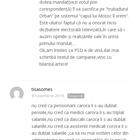
doilea mandat(vezi votul prin
corespondență) îl va sacrifica pe “trubadurul
Orban” pe sistemul “capul lui Moțoc îl vrem”.
Este uluitor faptul că nu a onorat nicio
dezbatere electorală televizată,în care să-i
auzim opiniile și realizăriile sale în urma
primului mandat…
Ok,am înțeles ca PSD e de vină,dar mai
schimbă textul de campanie,vino cu
bilanțul,amice!
tisasomes
8 noiembrie 2019
Răspunde
nu cred ca pensionarii carora li s-au dublat
pensiile,nu cred ca medicii carora li s-au triplat
salariile,nu cred ca dascalii carora li s-au dublat
salariile,nu cred ca asistentii medicali corora li s-
au dublat salariile ,ca sa nu mai vorbim celor din
administratie,nu cred ca angajatilor de la privat