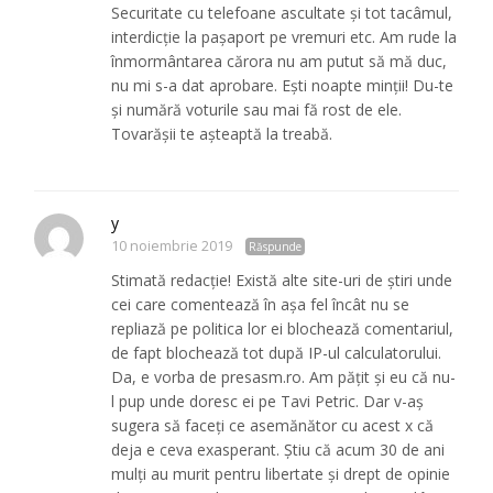
Securitate cu telefoane ascultate și tot tacâmul,
interdicție la pașaport pe vremuri etc. Am rude la
înmormântarea cărora nu am putut să mă duc,
nu mi s-a dat aprobare. Ești noapte minții! Du-te
și numără voturile sau mai fă rost de ele.
Tovarășii te așteaptă la treabă.
y
10 noiembrie 2019
Răspunde
Stimată redacție! Există alte site-uri de știri unde
cei care comentează în așa fel încât nu se
repliază pe politica lor ei blochează comentariul,
de fapt blochează tot după IP-ul calculatorului.
Da, e vorba de presasm.ro. Am pățit și eu că nu-
l pup unde doresc ei pe Tavi Petric. Dar v-aș
sugera să faceți ce asemănător cu acest x că
deja e ceva exasperant. Știu că acum 30 de ani
mulți au murit pentru libertate și drept de opinie