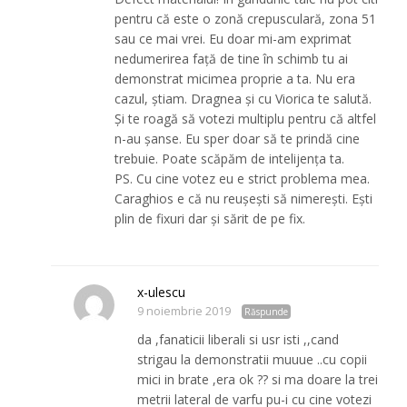
pentru că este o zonă crepusculară, zona 51
sau ce mai vrei. Eu doar mi-am exprimat
nedumerirea față de tine în schimb tu ai
demonstrat micimea proprie a ta. Nu era
cazul, știam. Dragnea și cu Viorica te salută.
Și te roagă să votezi multiplu pentru că altfel
n-au șanse. Eu sper doar să te prindă cine
trebuie. Poate scăpăm de intelijența ta.
PS. Cu cine votez eu e strict problema mea.
Caraghios e că nu reușești să nimerești. Ești
plin de fixuri dar și sărit de pe fix.
x-ulescu
9 noiembrie 2019
Răspunde
da ,fanaticii liberali si usr isti ,,cand
strigau la demonstratii muuue ..cu copii
mici in brate ,era ok ?? si ma doare la trei
metrii lateral de varfu pu-i cu cine votezi