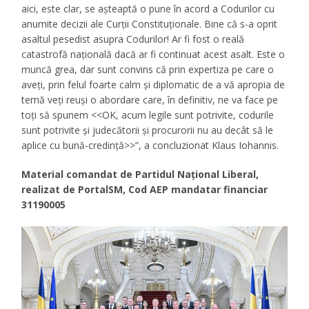
aici, este clar, se așteaptă o pune în acord a Codurilor cu
anumite decizii ale Curții Constituționale. Bine că s-a oprit
asaltul pesedist asupra Codurilor! Ar fi fost o reală
catastrofă națională dacă ar fi continuat acest asalt. Este o
muncă grea, dar sunt convins că prin expertiza pe care o
aveți, prin felul foarte calm și diplomatic de a vă apropia de
temă veți reuși o abordare care, în definitiv, ne va face pe
toți să spunem <<OK, acum legile sunt potrivite, codurile
sunt potrivite și judecătorii și procurorii nu au decât să le
aplice cu bună-credință>>”, a concluzionat Klaus Iohannis.
Material comandat de Partidul Național Liberal,
realizat de PortalSM, Cod AEP mandatar financiar
31190005