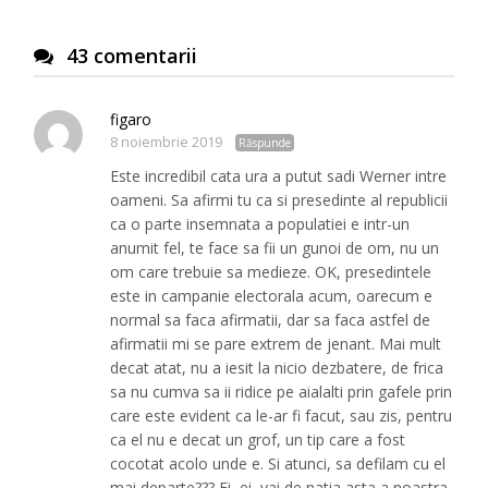
43 comentarii
figaro
8 noiembrie 2019
Răspunde
Este incredibil cata ura a putut sadi Werner intre
oameni. Sa afirmi tu ca si presedinte al republicii
ca o parte insemnata a populatiei e intr-un
anumit fel, te face sa fii un gunoi de om, nu un
om care trebuie sa medieze. OK, presedintele
este in campanie electorala acum, oarecum e
normal sa faca afirmatii, dar sa faca astfel de
afirmatii mi se pare extrem de jenant. Mai mult
decat atat, nu a iesit la nicio dezbatere, de frica
sa nu cumva sa ii ridice pe aialalti prin gafele prin
care este evident ca le-ar fi facut, sau zis, pentru
ca el nu e decat un grof, un tip care a fost
cocotat acolo unde e. Si atunci, sa defilam cu el
mai departe??? Ei, ei, vai de natia asta a noastra,