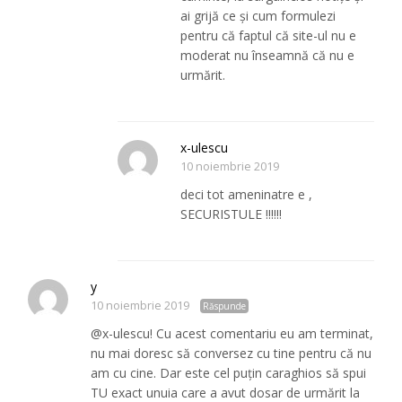
ai grijă ce și cum formulezi
pentru că faptul că site-ul nu e
moderat nu înseamnă că nu e
urmărit.
x-ulescu
10 noiembrie 2019
deci tot ameninatre e ,
SECURISTULE !!!!!!
y
10 noiembrie 2019
Răspunde
@x-ulescu! Cu acest comentariu eu am terminat,
nu mai doresc să conversez cu tine pentru că nu
am cu cine. Dar este cel puțin caraghios să spui
TU exact unuia care a avut dosar de urmărit la