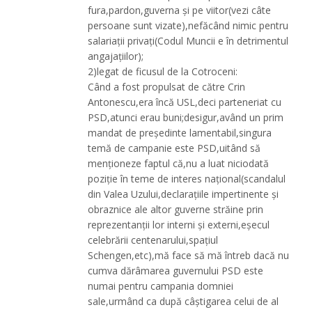
fura,pardon,guverna și pe viitor(vezi câte
persoane sunt vizate),nefăcând nimic pentru
salariații privați(Codul Muncii e în detrimentul
angajațiilor);
2)legat de ficusul de la Cotroceni:
Când a fost propulsat de către Crin
Antonescu,era încă USL,deci parteneriat cu
PSD,atunci erau buni;desigur,având un prim
mandat de președinte lamentabil,singura
temă de campanie este PSD,uitând să
menționeze faptul că,nu a luat niciodată
poziție în teme de interes național(scandalul
din Valea Uzului,declarațiile impertinente și
obraznice ale altor guverne străine prin
reprezentanții lor interni și externi,eșecul
celebrării centenarului,spațiul
Schengen,etc),mă face să mă întreb dacă nu
cumva dărâmarea guvernului PSD este
numai pentru campania domniei
sale,urmând ca după câștigarea celui de al