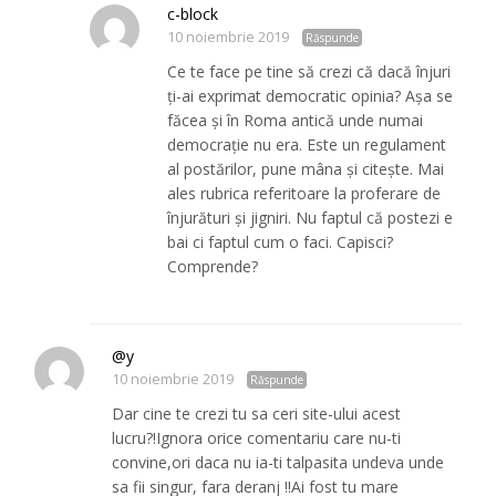
c-block
10 noiembrie 2019
Răspunde
Ce te face pe tine să crezi că dacă înjuri
ți-ai exprimat democratic opinia? Așa se
făcea și în Roma antică unde numai
democrație nu era. Este un regulament
al postărilor, pune mâna și citește. Mai
ales rubrica referitoare la proferare de
înjurături și jigniri. Nu faptul că postezi e
bai ci faptul cum o faci. Capisci?
Comprende?
@y
10 noiembrie 2019
Răspunde
Dar cine te crezi tu sa ceri site-ului acest
lucru?!Ignora orice comentariu care nu-ti
convine,ori daca nu ia-ti talpasita undeva unde
sa fii singur, fara deranj !!Ai fost tu mare