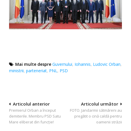
Mai multe despre
Guvernului
,
Iohannis
,
Ludovic Orban
,
ministrii
,
parteneriat
,
PNL
,
PSD
Navigare
Articolul anterior
Articolul următor
Premierul Orban a început
FOTO. Jandarmii sătmăreni au
în
demiterile. Membru PSD Satu
pregătit o cină caldă pentru
articole
Mare eliberat din funcţie!
oamenii străzii