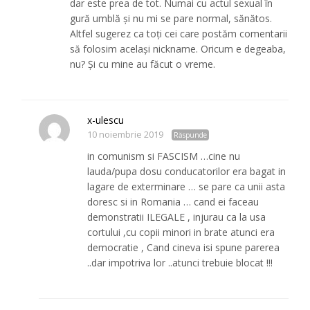
dar este prea de tot. Numai cu actul sexual în
gură umblă și nu mi se pare normal, sănătos.
Altfel sugerez ca toți cei care postăm comentarii
să folosim același nickname. Oricum e degeaba,
nu? Și cu mine au făcut o vreme.
x-ulescu
10 noiembrie 2019
Răspunde
in comunism si FASCISM …cine nu
lauda/pupa dosu conducatorilor era bagat in
lagare de exterminare … se pare ca unii asta
doresc si in Romania … cand ei faceau
demonstratii ILEGALE , injurau ca la usa
cortului ,cu copii minori in brate atunci era
democratie , Cand cineva isi spune parerea
..dar impotriva lor ..atunci trebuie blocat !!!