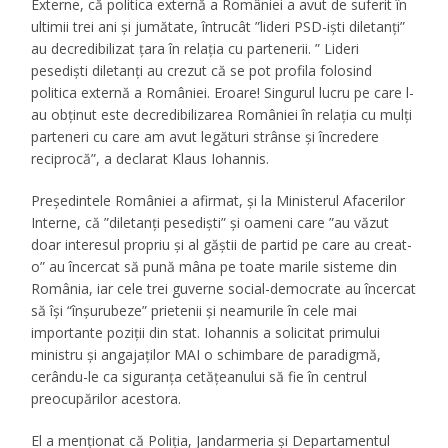
Externe, că politica externă a României a avut de suferit în
ultimii trei ani şi jumătate, întrucât ”lideri PSD-işti diletanţi”
au decredibilizat ţara în relaţia cu partenerii. ” Lideri
pesedişti diletanţi au crezut că se pot profila folosind
politica externă a României. Eroare! Singurul lucru pe care l-
au obținut este decredibilizarea României în relația cu mulți
parteneri cu care am avut legături strânse și încredere
reciprocă”, a declarat Klaus Iohannis.
Președintele României a afirmat, și la Ministerul Afacerilor
Interne, că ”diletanţi pesedişti” şi oameni care ”au văzut
doar interesul propriu şi al găştii de partid pe care au creat-
o” au încercat să pună mâna pe toate marile sisteme din
România, iar cele trei guverne social-democrate au încercat
să îşi “înşurubeze” prietenii şi neamurile în cele mai
importante poziţii din stat. Iohannis a solicitat primului
ministru şi angajaţilor MAI o schimbare de paradigmă,
cerându-le ca siguranţa cetăţeanului să fie în centrul
preocupărilor acestora.
El a menţionat că Poliţia, Jandarmeria şi Departamentul