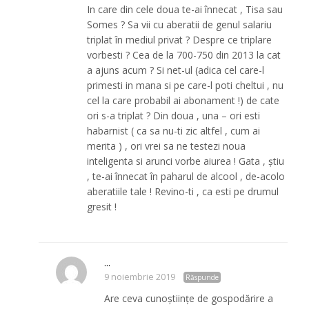
In care din cele doua te-ai înnecat , Tisa sau
Somes ? Sa vii cu aberatii de genul salariu
triplat în mediul privat ? Despre ce triplare
vorbesti ? Cea de la 700-750 din 2013 la cat
a ajuns acum ? Si net-ul (adica cel care-l
primesti in mana si pe care-l poti cheltui , nu
cel la care probabil ai abonament !) de cate
ori s-a triplat ? Din doua , una – ori esti
habarnist ( ca sa nu-ti zic altfel , cum ai
merita ) , ori vrei sa ne testezi noua
inteligenta si arunci vorbe aiurea ! Gata , știu
, te-ai înnecat în paharul de alcool , de-acolo
aberatiile tale ! Revino-ti , ca esti pe drumul
gresit !
...
9 noiembrie 2019
Răspunde
Are ceva cunoștiințe de gospodărire a