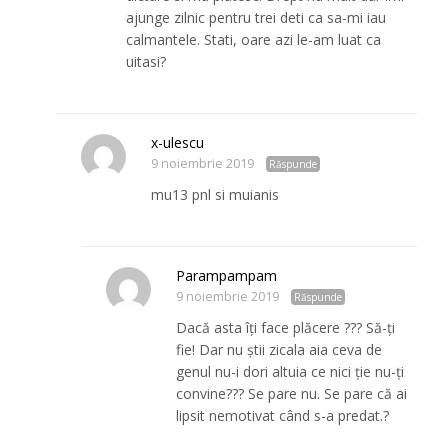
ajunge zilnic pentru trei deti ca sa-mi iau
calmantele. Stati, oare azi le-am luat ca
uitasi?
x-ulescu
9 noiembrie 2019
Răspunde
mu13 pnl si muianis
Parampampam
9 noiembrie 2019
Răspunde
Dacă asta îți face plăcere ??? Să-ți
fie! Dar nu știi zicala aia ceva de
genul nu-i dori altuia ce nici ție nu-ți
convine??? Se pare nu. Se pare că ai
lipsit nemotivat când s-a predat.?