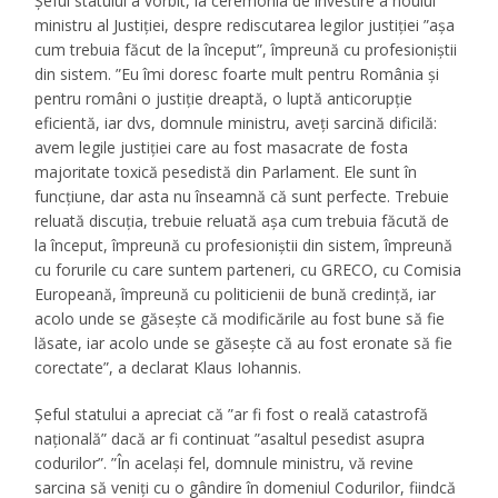
Șeful statului a vorbit, la ceremonia de învestire a noului
ministru al Justiţiei, despre rediscutarea legilor justiţiei ”aşa
cum trebuia făcut de la început”, împreună cu profesioniştii
din sistem. ”Eu îmi doresc foarte mult pentru România şi
pentru români o justiţie dreaptă, o luptă anticorupţie
eficientă, iar dvs, domnule ministru, aveţi sarcină dificilă:
avem legile justiţiei care au fost masacrate de fosta
majoritate toxică pesedistă din Parlament. Ele sunt în
funcţiune, dar asta nu înseamnă că sunt perfecte. Trebuie
reluată discuţia, trebuie reluată aşa cum trebuia făcută de
la început, împreună cu profesioniştii din sistem, împreună
cu forurile cu care suntem parteneri, cu GRECO, cu Comisia
Europeană, împreună cu politicienii de bună credinţă, iar
acolo unde se găseşte că modificările au fost bune să fie
lăsate, iar acolo unde se găseşte că au fost eronate să fie
corectate”, a declarat Klaus Iohannis.
Șeful statului a apreciat că ”ar fi fost o reală catastrofă
naţională” dacă ar fi continuat ”asaltul pesedist asupra
codurilor”. ”În același fel, domnule ministru, vă revine
sarcina să veniți cu o gândire în domeniul Codurilor, fiindcă