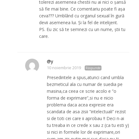
tolerezi asemenea chestii nu ai nici o șansă
să fie mai bine. Ce comentariu poate fi așa
ceva??? Umblând cu organul sexual în gură
devii asemenea lui. Și la fel de intelijent.
PS. Eu zic să te semnezi cu un nume, știi tu
care.
@y
10 noiembrie 2019
Răspunde
Presedintele a spus,atunci cand umbla
bezmeticul ala cu numar de suedia pe
masina,ca ceea ce scrie acolo e ”o
forma de exprimare”,si nu e nicio
problema daca acea expresie era
scandata de asa zisii ”intelectuali” rezist
si de toti cei care ii aprobau !! Deci n-ai
tu treaba in ce crede x sau z (ca tu esti y)
si nici in formele lor de exprimare,ori
cum am zis putin mai sus,daca nu-ti