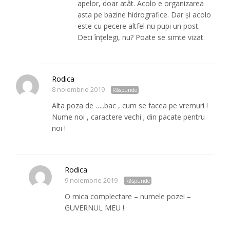
apelor, doar atât. Acolo e organizarea
asta pe bazine hidrografice. Dar și acolo
este cu pecere altfel nu pupi un post.
Deci înțelegi, nu? Poate se simte vizat.
Rodica
8 noiembrie 2019
Răspunde
Alta poza de …..bac , cum se facea pe vremuri !
Nume noi , caractere vechi ; din pacate pentru
noi !
Rodica
9 noiembrie 2019
Răspunde
O mica complectare – numele pozei –
GUVERNUL MEU !