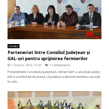
LOCALE
Parteneriat între Consiliul Judeţean şi
GAL-uri pentru sprijinirea fermierilor
1 martie 2016, 13:25
1 comentariu
Preşedintele Consiliului Judeţean, Adrian Ştef, a anunţat astăzi,
într-o conferinţă de presă, că judeţul a devenit membru asociat
în cele…