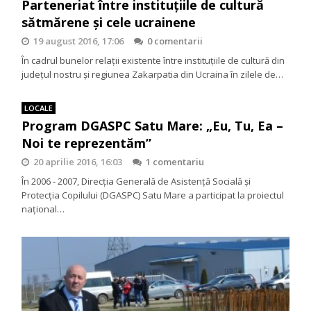
Parteneriat între instituțiile de cultură
sătmărene și cele ucrainene
19 august 2016, 17:06
0 comentarii
În cadrul bunelor relații existente între instituțiile de cultură din
județul nostru și regiunea Zakarpatia din Ucraina în zilele de…
LOCALE
Program DGASPC Satu Mare: „Eu, Tu, Ea –
Noi te reprezentăm”
20 aprilie 2016, 16:03
1 comentariu
În 2006 - 2007, Direcţia Generală de Asistenţă Socială şi
Protecţia Copilului (DGASPC) Satu Mare a participat la proiectul
naţional…