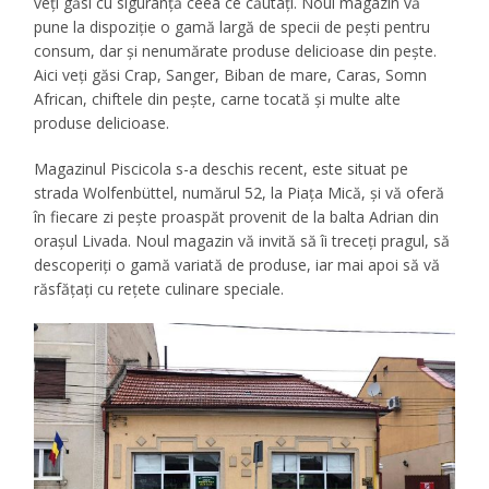
veți găsi cu siguranță ceea ce căutați. Noul magazin vă
pune la dispoziție o gamă largă de specii de pești pentru
consum, dar și nenumărate produse delicioase din pește.
Aici veți găsi Crap, Sanger, Biban de mare, Caras, Somn
African, chiftele din pește, carne tocată și multe alte
produse delicioase.
Magazinul Piscicola s-a deschis recent, este situat pe
strada Wolfenbüttel, numărul 52, la Piața Mică, și vă oferă
în fiecare zi pește proaspăt provenit de la balta Adrian din
orașul Livada. Noul magazin vă invită să îi treceți pragul, să
descoperiți o gamă variată de produse, iar mai apoi să vă
răsfățați cu rețete culinare speciale.