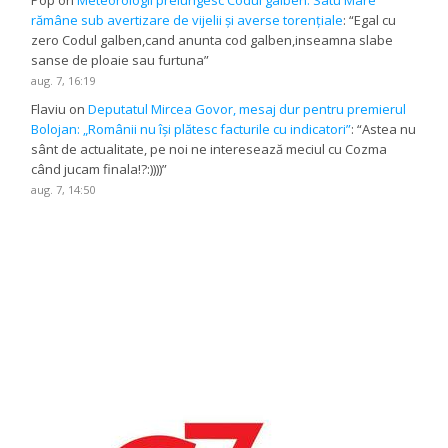
Pop
on
Meteorologii prelungesc Codul galben: Satu Mare
rămâne sub avertizare de vijelii și averse torențiale
: “
Egal cu
zero Codul galben,cand anunta cod galben,inseamna slabe
sanse de ploaie sau furtuna
”
aug. 7, 16:19
Flaviu
on
Deputatul Mircea Govor, mesaj dur pentru premierul
Bolojan: „Românii nu își plătesc facturile cu indicatori”
: “
Astea nu
sânt de actualitate, pe noi ne interesează meciul cu Cozma
când jucam finala!?:))))
”
aug. 7, 14:50