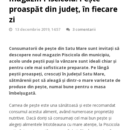
proaspăt din județ, în fiecare
zi
13 decembrie 2019, 14:57
3 comentarii
Consumatorii de pește din Satu Mare sunt invitați să
descopere noul magazin Piscicola din municipiu,
acolo unde peștii puși la vânzare sunt ideali chiar și
pentru cele mai sofisticate preparate. Pe lângă
peștii proaspeți, crescuți în județul Satu Mare,
sătmărenii pot să aleagă și dintr-o mare varietate de
produse din pește, numai bune pentru o masa
îmbelșugată.
Carnea de pește este una sănătoasă și este recomandat
consumul acestui aliment, având numeroase proprietăți
nutritive. Dacă doriți să consumați cel mai bun pește și
alegeți alimentele întotdeauna cu mare atenție, la Piscicola