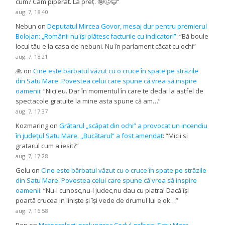
cum? Cam piperat. La preț. 🤪🥴😉
”
aug. 7, 18:40
Nebun
on
Deputatul Mircea Govor, mesaj dur pentru premierul
Bolojan: „Românii nu își plătesc facturile cu indicatori”
: “
Bă boule
locul tău e la casa de nebuni. Nu în parlament căcat cu ochi
”
aug. 7, 18:21
🙏
on
Cine este bărbatul văzut cu o cruce în spate pe străzile
din Satu Mare. Povestea celui care spune că vrea să inspire
oamenii
: “
Nici eu. Dar în momentul în care te dedai la astfel de
spectacole gratuite la mine asta spune că am…
”
aug. 7, 17:37
Kozmaring
on
Grătarul „scăpat din ochi” a provocat un incendiu
în județul Satu Mare. ,,Bucătarul” a fost amendat
: “
Micii si
gratarul cum a iesit?
”
aug. 7, 17:28
Gelu
on
Cine este bărbatul văzut cu o cruce în spate pe străzile
din Satu Mare. Povestea celui care spune că vrea să inspire
oamenii
: “
Nu-l cunosc,nu-l judec,nu dau cu piatra! Dacă își
poartă crucea in liniște și își vede de drumul lui e ok…
”
aug. 7, 16:58