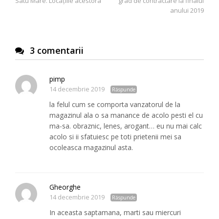
Satu Mare. Locaţiile acestora
grad de contractare la finalul
articole
anului 2019
3 comentarii
pimp
14 decembrie 2019
Răspunde
la felul cum se comporta vanzatorul de la
magazinul ala o sa manance de acolo pesti el cu
ma-sa. obraznic, lenes, arogant… eu nu mai calc
acolo si ii sfatuiesc pe toti prietenii mei sa
ocoleasca magazinul asta.
Gheorghe
14 decembrie 2019
Răspunde
In aceasta saptamana, marti sau miercuri