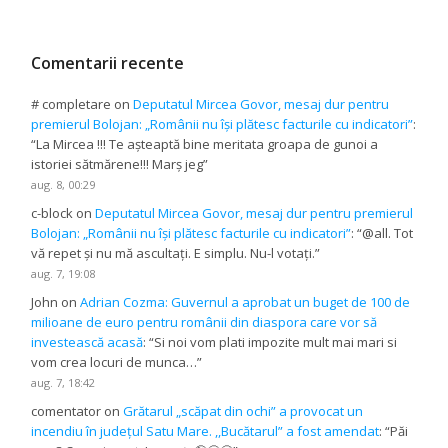
Comentarii recente
# completare
on
Deputatul Mircea Govor, mesaj dur pentru
premierul Bolojan: „Românii nu își plătesc facturile cu indicatori”
:
“
La Mircea !!! Te așteaptă bine meritata groapa de gunoi a
istoriei sătmărene!!! Marș jeg
”
aug. 8, 00:29
c-block
on
Deputatul Mircea Govor, mesaj dur pentru premierul
Bolojan: „Românii nu își plătesc facturile cu indicatori”
: “
@all. Tot
vă repet și nu mă ascultați. E simplu. Nu-l votați.
”
aug. 7, 19:08
John
on
Adrian Cozma: Guvernul a aprobat un buget de 100 de
milioane de euro pentru românii din diaspora care vor să
investească acasă
: “
Si noi vom plati impozite mult mai mari si
vom crea locuri de munca…
”
aug. 7, 18:42
comentator
on
Grătarul „scăpat din ochi” a provocat un
incendiu în județul Satu Mare. ,,Bucătarul” a fost amendat
: “
Păi