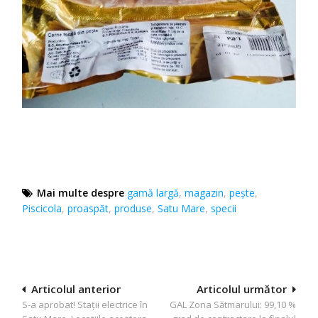
Mai multe despre
gamă largă
,
magazin
,
pește
,
Piscicola
,
proaspăt
,
produse
,
Satu Mare
,
specii
Navigare
Articolul anterior
Articolul următor
S-a aprobat! Staţii electrice în
GAL Zona Sătmarului: 99,10 %
în