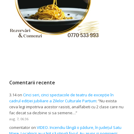
Comentarii recente
3.14
on
Cinci seri, cinci spectacole de teatru de excepție în
cadrul ediției jubiliare a Zilelor Culturale Partium
: “
Nu exista
ceva legi impotriva acestor rasisti, analfabeti cu 2 clase care nu
fac decat sa dezbine si sa semene…
”
aug. 7, 06:36
comentator
on
VIDEO. Incendiu lângă o pădure, în județul Satu
Mare. Localnicii au sărit să stingă focul. Au ajuns și pompierii
: