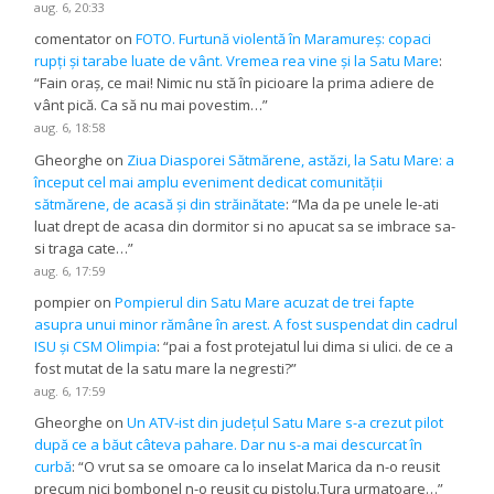
aug. 6, 20:33
comentator
on
FOTO. Furtună violentă în Maramureș: copaci
rupți și tarabe luate de vânt. Vremea rea vine și la Satu Mare
:
“
Fain oraș, ce mai! Nimic nu stă în picioare la prima adiere de
vânt pică. Ca să nu mai povestim…
”
aug. 6, 18:58
Gheorghe
on
Ziua Diasporei Sătmărene, astăzi, la Satu Mare: a
început cel mai amplu eveniment dedicat comunității
sătmărene, de acasă și din străinătate
: “
Ma da pe unele le-ati
luat drept de acasa din dormitor si no apucat sa se imbrace sa-
si traga cate…
”
aug. 6, 17:59
pompier
on
Pompierul din Satu Mare acuzat de trei fapte
asupra unui minor rămâne în arest. A fost suspendat din cadrul
ISU și CSM Olimpia
: “
pai a fost protejatul lui dima si ulici. de ce a
fost mutat de la satu mare la negresti?
”
aug. 6, 17:59
Gheorghe
on
Un ATV-ist din județul Satu Mare s-a crezut pilot
după ce a băut câteva pahare. Dar nu s-a mai descurcat în
curbă
: “
O vrut sa se omoare ca lo inselat Marica da n-o reusit
precum nici bombonel n-o reusit cu pistolu.Tura urmatoare…
”