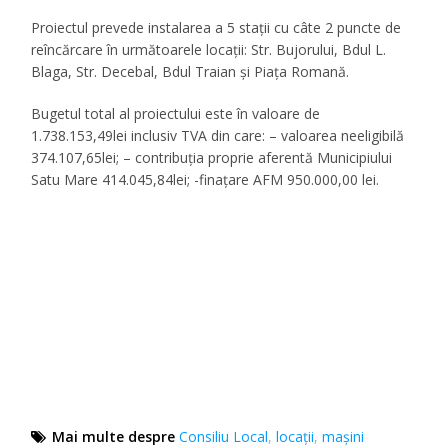
Proiectul prevede instalarea a 5 staţii cu câte 2 puncte de
reîncărcare în următoarele locaţii: Str. Bujorului, Bdul L.
Blaga, Str. Decebal, Bdul Traian şi Piaţa Romană.
Bugetul total al proiectului este în valoare de
1.738.153,49lei inclusiv TVA din care: – valoarea neeligibilă
374.107,65lei; – contribuţia proprie aferentă Municipiului
Satu Mare 414.045,84lei; -finaţare AFM 950.000,00 lei.
Mai multe despre
Consiliu Local
,
locaţii
,
mașini