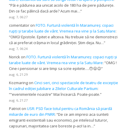
“
Păi e pădurea aia unicat acolo de 180 ha de pere pădurețe.
Din ce fac pălincă dacă arde? Acum mai…
”
aug. 7, 06:27
comentator
on
FOTO. Furtună violentă în Maramureș: copaci
rupți și tarabe luate de vânt. Vremea rea vine și la Satu Mare
:
“
OMG! Epistole. Epitet e altceva. Nu trebuie să ne demonstrezi
că ai preferat crășma in locul grădiniței. Știm deja. Nu…
”
aug. 7, 06:24
Norick
on
FOTO. Furtună violentă în Maramureș: copaci rupți și
tarabe luate de vânt. Vremea rea vine și la Satu Mare
: “
OMG !
Cine-i pensionar si are timp sa scrie epitete….😯😛😉
”
aug. 6, 21:29
Kozmaring
on
Cinci seri, cinci spectacole de teatru de excepție
în cadrul ediției jubiliare a Zilelor Culturale Partium
:
“
“evenimentele noastre” Mai încearcă. Poate-poate.
”
aug. 6, 21:27
Patriot
on
USR: PSD face totul pentru ca România să piardă
miliarde de euro din PNRR
: “
De ce am impresi aca sunteti
emigranti existentiali sau economici, pe intelesul tuturor,
capsunari, majoritatea care boreste p-aci! Ia in…
”