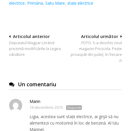
electrice
,
Primăria
,
Satu Mare
,
staţii electrice
Navigare
Articolul anterior
Articolul următor
Deputatul Magyar Lóránd
FOTO. S-a deschis noul
în
prezintă modificările la Legea
magazin Piscicola. Pește
articole
vânătorii
proaspăt din județ, în fiecare
zi
Un comentariu
Marin
14 decembrie 2019
Răspunde
Ligia, acestea sunt stații electrice, ai grijă să nu
alimentezi cu motorină în loc de benzină. Al tău
Marinel,