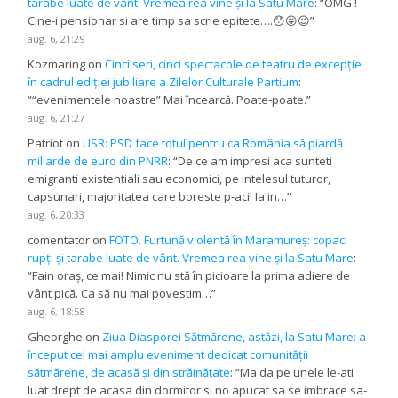
tarabe luate de vânt. Vremea rea vine și la Satu Mare
: “
OMG !
Cine-i pensionar si are timp sa scrie epitete….😯😛😉
”
aug. 6, 21:29
Kozmaring
on
Cinci seri, cinci spectacole de teatru de excepție
în cadrul ediției jubiliare a Zilelor Culturale Partium
:
“
“evenimentele noastre” Mai încearcă. Poate-poate.
”
aug. 6, 21:27
Patriot
on
USR: PSD face totul pentru ca România să piardă
miliarde de euro din PNRR
: “
De ce am impresi aca sunteti
emigranti existentiali sau economici, pe intelesul tuturor,
capsunari, majoritatea care boreste p-aci! Ia in…
”
aug. 6, 20:33
comentator
on
FOTO. Furtună violentă în Maramureș: copaci
rupți și tarabe luate de vânt. Vremea rea vine și la Satu Mare
:
“
Fain oraș, ce mai! Nimic nu stă în picioare la prima adiere de
vânt pică. Ca să nu mai povestim…
”
aug. 6, 18:58
Gheorghe
on
Ziua Diasporei Sătmărene, astăzi, la Satu Mare: a
început cel mai amplu eveniment dedicat comunității
sătmărene, de acasă și din străinătate
: “
Ma da pe unele le-ati
luat drept de acasa din dormitor si no apucat sa se imbrace sa-