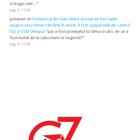
si traga cate…
”
aug. 6, 17:59
pompier
on
Pompierul din Satu Mare acuzat de trei fapte
asupra unui minor rămâne în arest. A fost suspendat din cadrul
ISU și CSM Olimpia
: “
pai a fost protejatul lui dima si ulici. de ce a
fost mutat de la satu mare la negresti?
”
aug. 6, 17:59