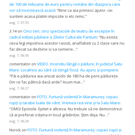
de 100 de milioane de euro pentru românii din diaspora care
vor să investească acasă
: “
Bine ca aia primesc ajutor. cei
suntem acasa platim impozite si etc nimic.
”
aug. 7, 07:35
3.14
on
Cinci seri, cinci spectacole de teatru de excepție în
cadrul ediției jubiliare a Zilelor Culturale Partium
: “
Nu exista
ceva legi impotriva acestor rasisti, analfabeti cu 2 clase care nu
fac decat sa dezbine si sa semene…
”
aug. 7, 06:36
comentator
on
VIDEO. Incendiu lângă o pădure, în județul Satu
Mare. Localnicii au sărit să stingă focul. Au ajuns și pompierii
:
“
Păi e pădurea aia unicat acolo de 180 ha de pere pădurețe.
Din ce fac pălincă dacă arde? Acum mai…
”
aug. 7, 06:27
comentator
on
FOTO. Furtună violentă în Maramureș: copaci
rupți și tarabe luate de vânt. Vremea rea vine și la Satu Mare
:
“
OMG! Epistole. Epitet e altceva. Nu trebuie să ne demonstrezi
că ai preferat crășma in locul grădiniței. Știm deja. Nu…
”
aug. 7, 06:24
Norick
on
FOTO. Furtună violentă în Maramureș: copaci rupți și