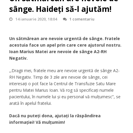
sânge. Haideți să-l ajutăm!
14 ianuarie 2020, 18:04
1 comentariu
Un sătmărean are nevoie urgentă de sânge. Fratele
acestuia face un apel prin care cere ajutorul nostru.
Ioan Marius Matei are nevoie de sânge A2-RH
Negativ.
,,Dragii mei, fratele meu are nevoie urgentă de sânge A2-
RH Negativ.
Timp de 3 zile are nevoie de sânge, cei
interesați o pot face la Centrul de Transfuzie Satu Mare
pentru Matei Marius Ioan. Vă rog să specificați numele
pacientului, în numele lui și eu personal vă mulțumesc”, se
arată în apelul fratelui.
Dacă nu puteți dona, ajutați la răspândirea
informației! Vă mulțumim!