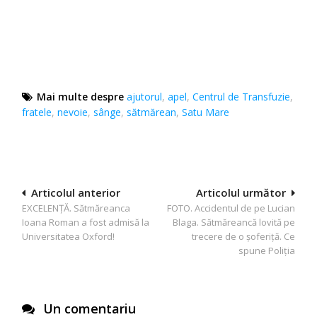
Mai multe despre
ajutorul
,
apel
,
Centrul de Transfuzie
,
fratele
,
nevoie
,
sânge
,
sătmărean
,
Satu Mare
Navigare
Articolul anterior
Articolul următor
EXCELENȚĂ. Sătmăreanca
FOTO. Accidentul de pe Lucian
în
Ioana Roman a fost admisă la
Blaga. Sătmăreancă lovită pe
articole
Universitatea Oxford!
trecere de o șoferiță. Ce
spune Poliția
Un comentariu