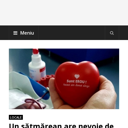
Meniu
LOCALE
Un sătmărean are nevoie de