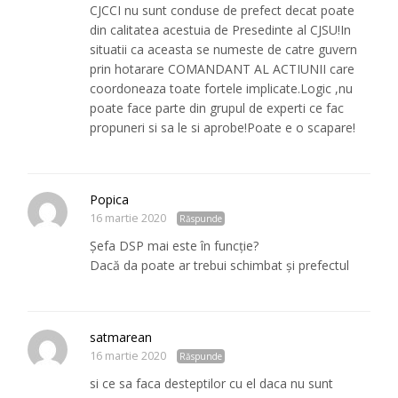
CJCCI nu sunt conduse de prefect decat poate
din calitatea acestuia de Presedinte al CJSU!In
situatii ca aceasta se numeste de catre guvern
prin hotarare COMANDANT AL ACTIUNII care
coordoneaza toate fortele implicate.Logic ,nu
poate face parte din grupul de experti ce fac
propuneri si sa le si aprobe!Poate e o scapare!
Popica
16 martie 2020
Răspunde
Șefa DSP mai este în funcție?
Dacă da poate ar trebui schimbat și prefectul
satmarean
16 martie 2020
Răspunde
si ce sa faca desteptilor cu el daca nu sunt