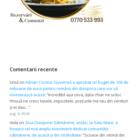
Comentarii recente
Unul
on
Adrian Cozma: Guvernul a aprobat un buget de 100 de
milioane de euro pentru românii din diaspora care vor să
investească acasă
: “
Incredibil așa ceva, ăștia chiar ne urăsc
!!!nouă ne cresc taxele, impozitele, prețurile !ne tau din venituri
și ei dau…
”
aug. 8, 09:06
Aida
on
Ziua Diasporei Sătmărene, astăzi, la Satu Mare: a
început cel mai amplu eveniment dedicat comunității
sătmărene, de acasă și din străinătate
: “
Scoase din vitrină din