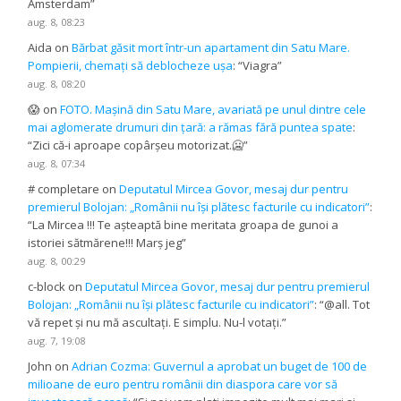
Amsterdam
”
aug. 8, 08:23
Aida
on
Bărbat găsit mort într-un apartament din Satu Mare.
Pompierii, chemați să deblocheze ușa
: “
Viagra
”
aug. 8, 08:20
😱
on
FOTO. Mașină din Satu Mare, avariată pe unul dintre cele
mai aglomerate drumuri din țară: a rămas fără puntea spate
:
“
Zici că-i aproape copârșeu motorizat.🥶
”
aug. 8, 07:34
# completare
on
Deputatul Mircea Govor, mesaj dur pentru
premierul Bolojan: „Românii nu își plătesc facturile cu indicatori”
:
“
La Mircea !!! Te așteaptă bine meritata groapa de gunoi a
istoriei sătmărene!!! Marș jeg
”
aug. 8, 00:29
c-block
on
Deputatul Mircea Govor, mesaj dur pentru premierul
Bolojan: „Românii nu își plătesc facturile cu indicatori”
: “
@all. Tot
vă repet și nu mă ascultați. E simplu. Nu-l votați.
”
aug. 7, 19:08
John
on
Adrian Cozma: Guvernul a aprobat un buget de 100 de
milioane de euro pentru românii din diaspora care vor să