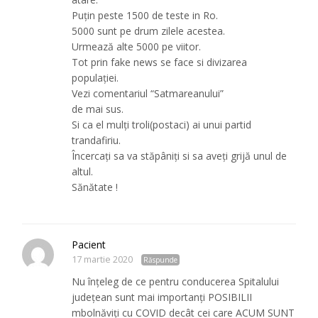
Puțin peste 1500 de teste in Ro.
5000 sunt pe drum zilele acestea.
Urmează alte 5000 pe viitor.
Tot prin fake news se face si divizarea
populației.
Vezi comentariul “Satmareanului”
de mai sus.
Si ca el mulți troli(postaci) ai unui partid
trandafiriu.
Încercați sa va stăpâniți si sa aveţi grijă unul de
altul.
Sănătate !
Pacient
17 martie 2020
Răspunde
Nu înțeleg de ce pentru conducerea Spitalului
județean sunt mai importanți POSIBILII
mbolnăviți cu COVID decât cei care ACUM SUNT