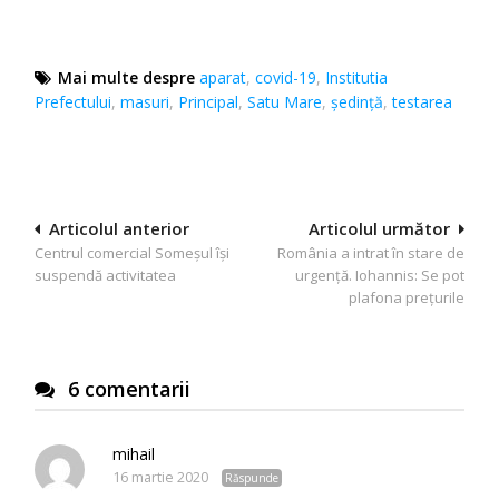
Mai multe despre
aparat
,
covid-19
,
Institutia
Prefectului
,
masuri
,
Principal
,
Satu Mare
,
ședință
,
testarea
Navigare
Articolul anterior
Articolul următor
Centrul comercial Someșul îşi
România a intrat în stare de
în
suspendă activitatea
urgență. Iohannis: Se pot
articole
plafona prețurile
6 comentarii
mihail
16 martie 2020
Răspunde