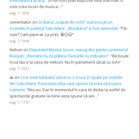
investească acasă
: “
Si noi vom plati impozite mult mai mari si
vom crea locuri de munca…
”
aug. 7, 18:42
comentator
on
Grătarul „scăpat din ochi” a provocat un
incendiu în județul Satu Mare. ,,Bucătarul” a fost amendat
: “
Păi
cum? Cam piperat. La preț. 🤪🥴😉
”
aug. 7, 18:40
Nebun
on
Deputatul Mircea Govor, mesaj dur pentru premierul
Bolojan: „Românii nu își plătesc facturile cu indicatori”
: “
Bă boule
locul tău e la casa de nebuni. Nu în parlament căcat cu ochi
”
aug. 7, 18:21
🙏
on
Cine este bărbatul văzut cu o cruce în spate pe străzile
din Satu Mare. Povestea celui care spune că vrea să inspire
oamenii
: “
Nici eu. Dar în momentul în care te dedai la astfel de
spectacole gratuite la mine asta spune că am…
”
aug. 7, 17:37