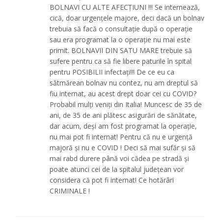
BOLNAVI CU ALTE AFECȚIUNI !!! Se internează,
cică, doar urgențele majore, deci dacă un bolnav
trebuia să facă o consultație după o operație
sau era programat la o operație nu mai este
primit. BOLNAVII DIN SATU MARE trebuie să
sufere pentru ca să fie libere paturile în spital
pentru POSIBILII infectați!!! De ce eu ca
sătmărean bolnav nu contez, nu am dreptul să
fiu internat, au acest drept doar cei cu COVID?
Probabil mulți veniți din Italia! Muncesc de 35 de
ani, de 35 de ani plătesc asigurări de sănătate,
dar acum, deși am fost programat la operație,
nu mai pot fi internat! Pentru că nu e urgență
majoră și nu e COVID ! Deci să mai sufăr și să
mai rabd durere până voi cădea pe stradă și
poate atunci cei de la spitalul județean vor
considera că pot fi internat! Ce hotărâri
CRIMINALE !