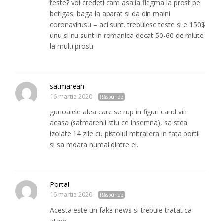
teste? voi credeti cam asa:ia flegma la prost pe
betigas, baga la aparat si da din maini
coronavirusu – aci sunt. trebuiesc teste si e 150$
unu si nu sunt in romanica decat 50-60 de miute
la multi prosti.
satmarean
16 martie 2020
Răspunde
gunoaiele alea care se rup in figuri cand vin
acasa (satmarenii stiu ce insemna), sa stea
izolate 14 zile cu pistolul mitraliera in fata portii
si sa moara numai dintre ei.
Portal
16 martie 2020
Răspunde
Acesta este un fake news si trebuie tratat ca
atare.