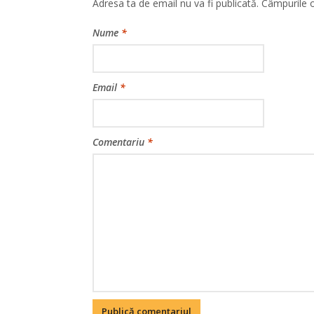
Adresa ta de email nu va fi publicată.
Câmpurile o
Nume
*
Email
*
Comentariu
*