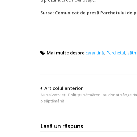
Sursa: Comunicat de presă Parchetului de p
Mai multe despre
carantină
,
Parchetul
,
sătm
Navigare
Articolul anterior
Au salvat vieți. Polițiștii sătmăreni au donat sânge t
în
o săptămână
articole
Lasă un răspuns