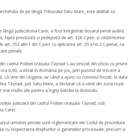
Parchetului de pe lângă Tribunalul Satu Mare, este abilitat să
e lângă Judecătoria Carei, a fost înregistrat dosarul penal având
ții, faptă prevăzută și pedepsită de art. 326 C.pen. și zădărnicirea
e art. 352 alin.1 din C.pen. cu aplicarea art. 35 a1in.2 C.penal, ca
tare penală.
din cadrul Poliției oraşului Tășnad s-au sesizat din oficiu cu privire
 ora 6,00, a intrat în România pe jos, prin punctul de trecere a
mă, că vine din Ungaria, iar când a ajuns cu convoiul însoțit, la data
atea Tășnad, jud. Satu Mare, a declarat că a venit din zona roșie
ai multe zile pentru a îngriji bătrâni la domiciliu.
liție judiciară din cadrul Poliției oraşului Tășnad, sub
a Carei.
cursul urmăririi penale sunt reglementate ele Codul de procedură
ui cu respectarea drepturilor și garanțiilor procesuale, precum și