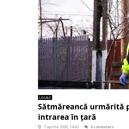
LOCALE
Sătmăreancă urmărită pe
intrarea în țară
7 aprilie 2020, 14:02
0 comentarii