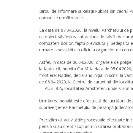
Biroul de Informare și Relații Publice din cadrul 
comunice următoarele:
La data de 07.04.2020, la nivelul Parchetului de p
ca obiect săvârșirea infracțiunii de fals în declara
combaterii bolilor, faptă prevăzută și pedepsită el
urmare a sesizării din oficiu a organelor de cerce
Astfel, în data de 06.04.2020, organele de poliție 
la faptul că, numita C.A.M. la data de 05.04.2020,
frontierei Nădlac, declarând inițial în scris, la va
de 06.04.2020, la Centrul de carantină din localit
— AUSTRIA, localitatea Amstteten, unde s-a aflat m
Urmărirea penală este efectuată de lucrătorii de po
supravegherea Parchetului de pe lângă Judecători
Precizăm că activitățile procesuale efectuate în 
penală și au drept scop administrarea probatoriul
a prezumției de nevinovăție.