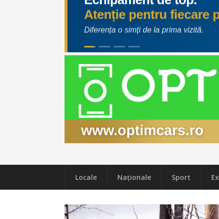
Locale
Naţionale
Sport
Ex