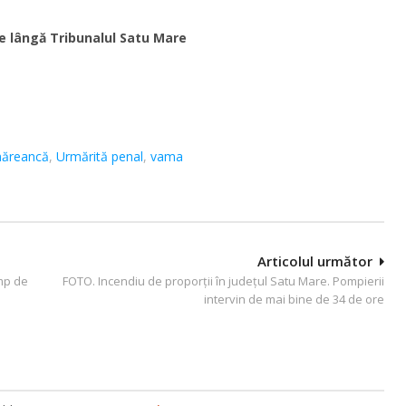
e lângă Tribunalul Satu Mare
ăreancă
,
Urmărită penal
,
vama
Articolul următor
imp de
FOTO. Incendiu de proporții în județul Satu Mare. Pompierii
intervin de mai bine de 34 de ore