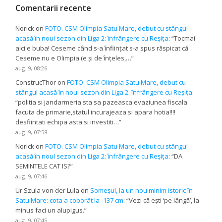
Comentarii recente
Norick
on
FOTO. CSM Olimpia Satu Mare, debut cu stângul
acasă în noul sezon din Liga 2: înfrângere cu Reșița
: “
Tocmai
aici e buba! Ceseme când s-a înființat s-a spus răspicat că
Ceseme nu e Olimpia (e și de înțeles,…
”
aug. 9, 08:26
ConstrucThor
on
FOTO. CSM Olimpia Satu Mare, debut cu
stângul acasă în noul sezon din Liga 2: înfrângere cu Reșița
:
“
politia si jandarmeria sta sa pazeasca evaziunea fiscala
facuta de primarie,statul incurajeaza si apara hotia!!!!
desfiintati echipa asta si investiti…
”
aug. 9, 07:58
Norick
on
FOTO. CSM Olimpia Satu Mare, debut cu stângul
acasă în noul sezon din Liga 2: înfrângere cu Reșița
: “
DA
SEMINTELE CAT IS?
”
aug. 9, 07:46
Ur Szula von der Lula
on
Someșul, la un nou minim istoric în
Satu Mare: cota a coborât la -137 cm
: “
Vezi că ești ‘pe lângă’, la
minus faci un alupigus.
”
aug. 9, 07:45