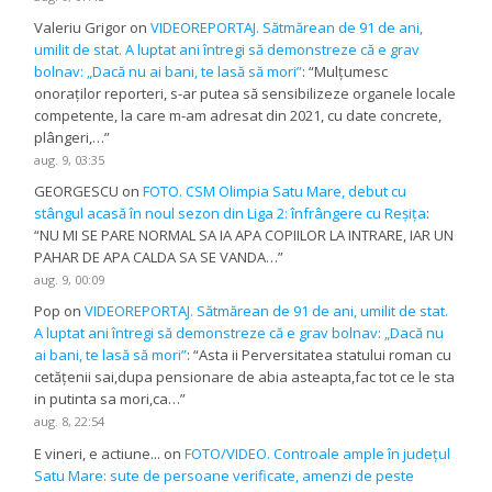
Valeriu Grigor
on
VIDEOREPORTAJ. Sătmărean de 91 de ani,
umilit de stat. A luptat ani întregi să demonstreze că e grav
bolnav: „Dacă nu ai bani, te lasă să mori”
: “
Mulțumesc
onoraților reporteri, s-ar putea să sensibilizeze organele locale
competente, la care m-am adresat din 2021, cu date concrete,
plângeri,…
”
aug. 9, 03:35
GEORGESCU
on
FOTO. CSM Olimpia Satu Mare, debut cu
stângul acasă în noul sezon din Liga 2: înfrângere cu Reșița
:
“
NU MI SE PARE NORMAL SA IA APA COPIILOR LA INTRARE, IAR UN
PAHAR DE APA CALDA SA SE VANDA…
”
aug. 9, 00:09
Pop
on
VIDEOREPORTAJ. Sătmărean de 91 de ani, umilit de stat.
A luptat ani întregi să demonstreze că e grav bolnav: „Dacă nu
ai bani, te lasă să mori”
: “
Asta ii Perversitatea statului roman cu
cetățenii sai,dupa pensionare de abia asteapta,fac tot ce le sta
in putinta sa mori,ca…
”
aug. 8, 22:54
E vineri, e actiune...
on
FOTO/VIDEO. Controale ample în județul
Satu Mare: sute de persoane verificate, amenzi de peste