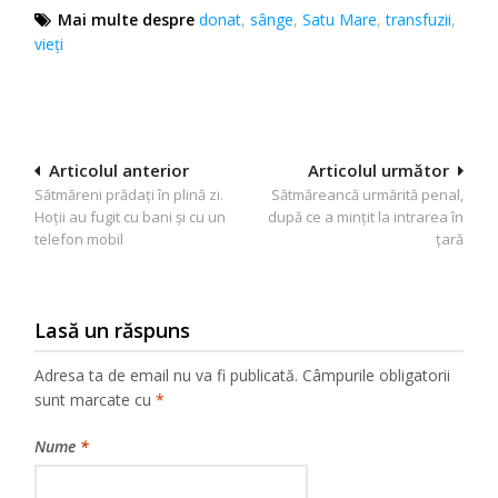
Mai multe despre
donat
,
sânge
,
Satu Mare
,
transfuzii
,
vieți
Navigare
Articolul anterior
Articolul următor
Sătmăreni prădați în plină zi.
Sătmăreancă urmărită penal,
în
Hoții au fugit cu bani și cu un
după ce a mințit la intrarea în
articole
telefon mobil
țară
Lasă un răspuns
Adresa ta de email nu va fi publicată.
Câmpurile obligatorii
sunt marcate cu
*
Nume
*