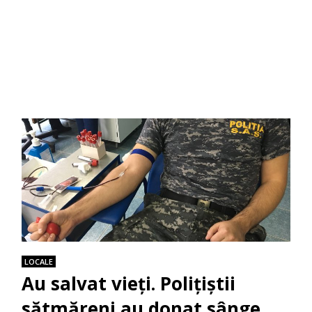
LOCALE
Au salvat vieți. Polițiștii
sătmăreni au donat sânge