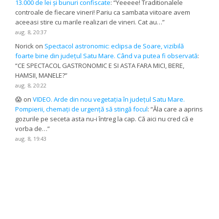
13.000 de lei și bunuri confiscate
: “
Yeeeee! Traditionalele
controale de fiecare vineri! Pariu ca sambata viitoare avem
aceeasi stire cu marile realizari de vineri. Cat au…
”
aug. 8, 20:37
Norick
on
Spectacol astronomic: eclipsa de Soare, vizibilă
foarte bine din județul Satu Mare. Când va putea fi observată
:
“
CE SPECTACOL GASTRONOMIC E SI ASTA FARA MICI, BERE,
HAMSII, MANELE?
”
aug. 8, 20:22
😱
on
VIDEO. Arde din nou vegetația în județul Satu Mare.
Pompierii, chemați de urgență să stingă focul
: “
Ăla care a aprins
gozurile pe seceta asta nu-i întreg la cap. Că aici nu cred că e
vorba de…
”
aug. 8, 19:43