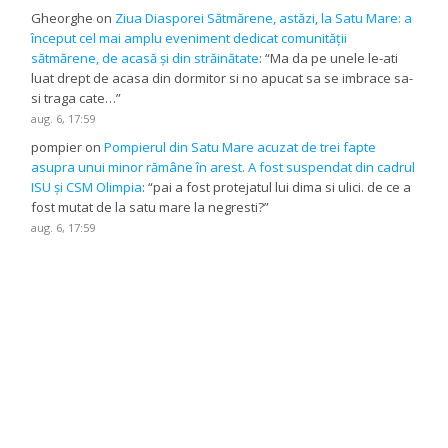
Gheorghe
on
Ziua Diasporei Sătmărene, astăzi, la Satu Mare: a
început cel mai amplu eveniment dedicat comunității
sătmărene, de acasă și din străinătate
: “
Ma da pe unele le-ati
luat drept de acasa din dormitor si no apucat sa se imbrace sa-
si traga cate…
”
aug. 6, 17:59
pompier
on
Pompierul din Satu Mare acuzat de trei fapte
asupra unui minor rămâne în arest. A fost suspendat din cadrul
ISU și CSM Olimpia
: “
pai a fost protejatul lui dima si ulici. de ce a
fost mutat de la satu mare la negresti?
”
aug. 6, 17:59