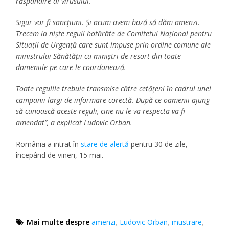
răspândire al virusului.
Sigur vor fi sancțiuni. Și acum avem bază să dăm amenzi.
Trecem la niște reguli hotărâte de Comitetul Național pentru
Situații de Urgență care sunt impuse prin ordine comune ale
ministrului Sănătății cu miniștri de resort din toate
domeniile pe care le coordonează.
Toate regulile trebuie transmise către cetățeni în cadrul unei
campanii largi de informare corectă. După ce oamenii ajung
să cunoască aceste reguli, cine nu le va respecta va fi
amendat”, a explicat Ludovic Orban.
România a intrat în
stare de alertă
pentru 30 de zile,
începând de vineri, 15 mai.
Mai multe despre
amenzi
,
Ludovic Orban
,
mustrare
,