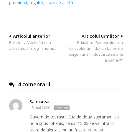
premierul
,
regulile
,
stare de alertă
Navigare
Articolul anterior
Articolul următor
Policlinica Veche își reia
Primăria: ,,Redeschiderea
în
activitatea în regim normal
teraselor ar fi dat un balon de
articole
oxigen unei industrii ce se află
la pământ”
4 comentarii
Satmarean
15 mai 2020
Răspunde
Guvern de tot rasul. Stia de doua saptamani.ca
le- a spus Iohanis, ca din 15 05 se va intra in
stare de alerta,si nu au fost in stare sa