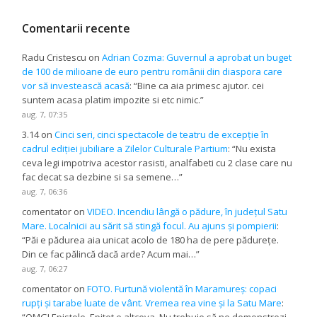
Comentarii recente
Radu Cristescu
on
Adrian Cozma: Guvernul a aprobat un buget
de 100 de milioane de euro pentru românii din diaspora care
vor să investească acasă
: “
Bine ca aia primesc ajutor. cei
suntem acasa platim impozite si etc nimic.
”
aug. 7, 07:35
3.14
on
Cinci seri, cinci spectacole de teatru de excepție în
cadrul ediției jubiliare a Zilelor Culturale Partium
: “
Nu exista
ceva legi impotriva acestor rasisti, analfabeti cu 2 clase care nu
fac decat sa dezbine si sa semene…
”
aug. 7, 06:36
comentator
on
VIDEO. Incendiu lângă o pădure, în județul Satu
Mare. Localnicii au sărit să stingă focul. Au ajuns și pompierii
:
“
Păi e pădurea aia unicat acolo de 180 ha de pere pădurețe.
Din ce fac pălincă dacă arde? Acum mai…
”
aug. 7, 06:27
comentator
on
FOTO. Furtună violentă în Maramureș: copaci
rupți și tarabe luate de vânt. Vremea rea vine și la Satu Mare
: