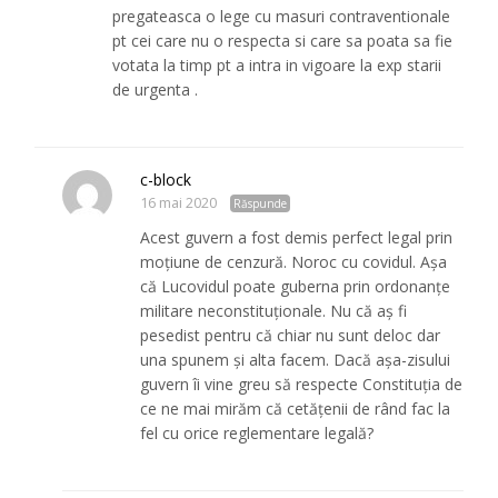
pregateasca o lege cu masuri contraventionale
pt cei care nu o respecta si care sa poata sa fie
votata la timp pt a intra in vigoare la exp starii
de urgenta .
c-block
16 mai 2020
Răspunde
Acest guvern a fost demis perfect legal prin
moțiune de cenzură. Noroc cu covidul. Așa
că Lucovidul poate guberna prin ordonanțe
militare neconstituționale. Nu că aș fi
pesedist pentru că chiar nu sunt deloc dar
una spunem și alta facem. Dacă așa-zisului
guvern îi vine greu să respecte Constituția de
ce ne mai mirăm că cetățenii de rând fac la
fel cu orice reglementare legală?