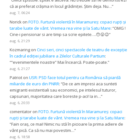
“
OMG! Epistole. Epitet e altceva. Nu trebuie să ne demonstrezi
că ai preferat crășma in locul grădiniței. Știm deja. Nu…
”
aug. 7, 06:24
Norick
on
FOTO. Furtună violentă în Maramureș: copaci rupți și
tarabe luate de vânt. Vremea rea vine și la Satu Mare
: “
OMG !
Cine-i pensionar si are timp sa scrie epitete….😯😛😉
”
aug. 6, 21:29
Kozmaring
on
Cinci seri, cinci spectacole de teatru de excepție
în cadrul ediției jubiliare a Zilelor Culturale Partium
:
“
“evenimentele noastre” Mai încearcă. Poate-poate.
”
aug. 6, 21:27
Patriot
on
USR: PSD face totul pentru ca România să piardă
miliarde de euro din PNRR
: “
De ce am impresi aca sunteti
emigranti existentiali sau economici, pe intelesul tuturor,
capsunari, majoritatea care boreste p-aci! Ia in…
”
aug. 6, 20:33
comentator
on
FOTO. Furtună violentă în Maramureș: copaci
rupți și tarabe luate de vânt. Vremea rea vine și la Satu Mare
:
“
Fain oraș, ce mai! Nimic nu stă în picioare la prima adiere de
vânt pică. Ca să nu mai povestim…
”
aug. 6, 18:58