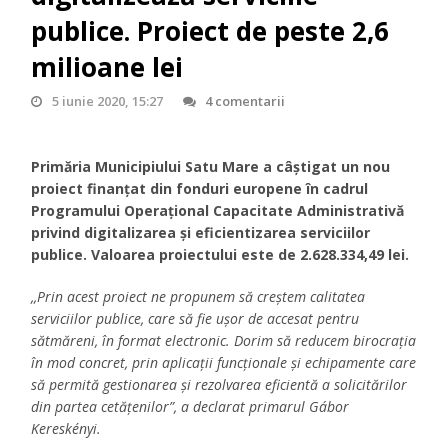
publice. Proiect de peste 2,6
milioane lei
5 iunie 2020, 15:27
4 comentarii
Primăria Municipiului Satu Mare a câștigat un nou
proiect finanțat din fonduri europene în cadrul
Programului Operațional Capacitate Administrativă
privind digitalizarea și eficientizarea serviciilor
publice. Valoarea proiectului este de 2.628.334,49 lei.
,,Prin acest proiect ne propunem să creștem calitatea
serviciilor publice, care să fie ușor de accesat pentru
sătmăreni, în format electronic. Dorim să reducem birocrația
în mod concret, prin aplicații funcționale și echipamente care
să permită gestionarea și rezolvarea eficientă a solicitărilor
din partea cetățenilor”, a declarat primarul Gábor
Kereskényi.