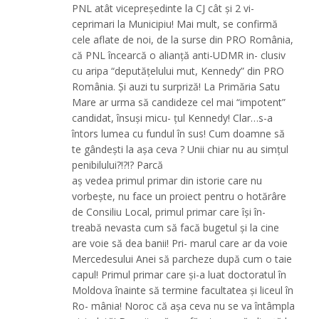
PNL atât vicepreşedinte la CJ cât şi 2 vi-
ceprimari la Municipiu! Mai mult, se confirmă
cele aflate de noi, de la surse din PRO România,
că PNL încearcă o alianţă anti-UDMR in- clusiv
cu aripa “deputăţelului mut, Kennedy” din PRO
România. Şi auzi tu surpriză! La Primăria Satu
Mare ar urma să candideze cel mai “impotent”
candidat, însuşi micu- ţul Kennedy! Clar…s-a
întors lumea cu fundul în sus! Cum doamne să
te gândeşti la aşa ceva ? Unii chiar nu au simţul
penibilului?!?!? Parcă
aş vedea primul primar din istorie care nu
vorbeşte, nu face un proiect pentru o hotărâre
de Consiliu Local, primul primar care îşi în-
treabă nevasta cum să facă bugetul şi la cine
are voie să dea banii! Pri- marul care ar da voie
Mercedesului Anei să parcheze după cum o taie
capul! Primul primar care şi-a luat doctoratul în
Moldova înainte să termine facultatea şi liceul în
Ro- mânia! Noroc că aşa ceva nu se va întâmpla