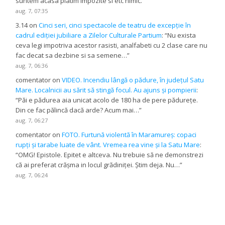
suntem acasa platim impozite si etc nimic.
”
aug. 7, 07:35
3.14
on
Cinci seri, cinci spectacole de teatru de excepție în
cadrul ediției jubiliare a Zilelor Culturale Partium
: “
Nu exista
ceva legi impotriva acestor rasisti, analfabeti cu 2 clase care nu
fac decat sa dezbine si sa semene…
”
aug. 7, 06:36
comentator
on
VIDEO. Incendiu lângă o pădure, în județul Satu
Mare. Localnicii au sărit să stingă focul. Au ajuns și pompierii
:
“
Păi e pădurea aia unicat acolo de 180 ha de pere pădurețe.
Din ce fac pălincă dacă arde? Acum mai…
”
aug. 7, 06:27
comentator
on
FOTO. Furtună violentă în Maramureș: copaci
rupți și tarabe luate de vânt. Vremea rea vine și la Satu Mare
:
“
OMG! Epistole. Epitet e altceva. Nu trebuie să ne demonstrezi
că ai preferat crășma in locul grădiniței. Știm deja. Nu…
”
aug. 7, 06:24