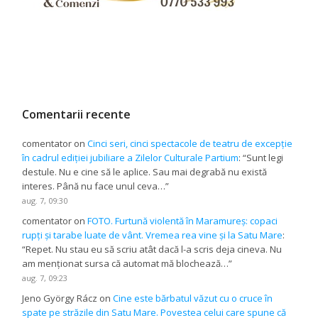
Comentarii recente
comentator
on
Cinci seri, cinci spectacole de teatru de excepție
în cadrul ediției jubiliare a Zilelor Culturale Partium
: “
Sunt legi
destule. Nu e cine să le aplice. Sau mai degrabă nu există
interes. Până nu face unul ceva…
”
aug. 7, 09:30
comentator
on
FOTO. Furtună violentă în Maramureș: copaci
rupți și tarabe luate de vânt. Vremea rea vine și la Satu Mare
:
“
Repet. Nu stau eu să scriu atât dacă l-a scris deja cineva. Nu
am menționat sursa că automat mă blochează…
”
aug. 7, 09:23
Jeno György Rácz
on
Cine este bărbatul văzut cu o cruce în
spate pe străzile din Satu Mare. Povestea celui care spune că