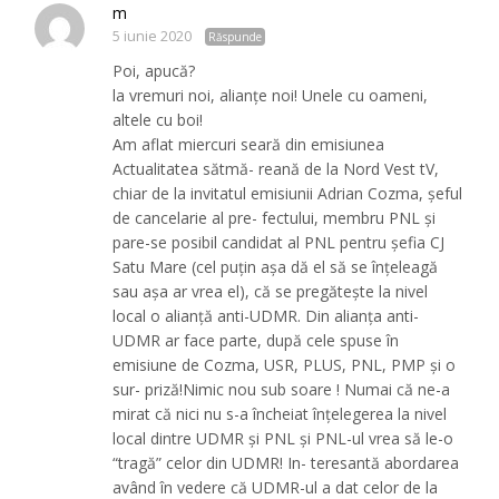
m
5 iunie 2020
Răspunde
Poi, apucă?
la vremuri noi, alianţe noi! Unele cu oameni,
altele cu boi!
Am aflat miercuri seară din emisiunea
Actualitatea sătmă- reană de la Nord Vest tV,
chiar de la invitatul emisiunii Adrian Cozma, şeful
de cancelarie al pre- fectului, membru PNL şi
pare-se posibil candidat al PNL pentru şefia CJ
Satu Mare (cel puţin aşa dă el să se înţeleagă
sau aşa ar vrea el), că se pregăteşte la nivel
local o alianţă anti-UDMR. Din alianţa anti-
UDMR ar face parte, după cele spuse în
emisiune de Cozma, USR, PLUS, PNL, PMP şi o
sur- priză!Nimic nou sub soare ! Numai că ne-a
mirat că nici nu s-a încheiat înţelegerea la nivel
local dintre UDMR şi PNL şi PNL-ul vrea să le-o
“tragă” celor din UDMR! In- teresantă abordarea
având în vedere că UDMR-ul a dat celor de la