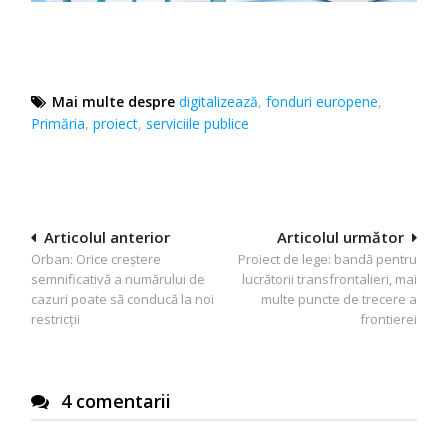
Mai multe despre
digitalizează
,
fonduri europene
,
Primăria
,
proiect
,
serviciile publice
Navigare
Articolul anterior
Articolul următor
Orban: Orice creștere
Proiect de lege: bandă pentru
în
semnificativă a numărului de
lucrătorii transfrontalieri, mai
articole
cazuri poate să conducă la noi
multe puncte de trecere a
restricții
frontierei
4 comentarii