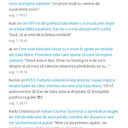
vrea să inspire oamenii
: “
Un prost ocult cu semne de
suveranist sovin.
”
aug. 7, 09:21
Kuki
on
Un ATV-ist din județul Satu Mare s-a crezut pilot după
ce a băut câteva pahare. Dar nu s-a mai descurcat în curbă
:
“
lasă, că ai omorât tu limba română!
”
aug. 7, 08:44
🙏
on
Cine este bărbatul văzut cu o cruce în spate pe străzile
din Satu Mare. Povestea celui care spune că vrea să inspire
oamenii
: “
Omul asta e dus. Chiar nu înțeleg ce e de scris
despre el că vrea să salveze omenirea plimbându-se cu…
”
aug. 7, 08:18
Norick
on
FOTO. Furtună violentă în Maramureș: copaci rupți și
tarabe luate de vânt. Vremea rea vine și la Satu Mare
: “
Of of
autocorector 😛 Dar de data asta ai dreptate 😉 (Exceptiile
justifica regulile 😎)
”
aug. 7, 08:16
Radu Cristescu
on
Adrian Cozma: Guvernul a aprobat un buget
de 100 de milioane de euro pentru românii din diaspora care
vor să investească acasă
: “
Bine ca aia primesc ajutor. cei