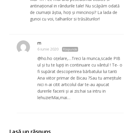
antinațional in rândurile tale! Nu scăpăm odată
de ciumații ăștia, hoți și mincinoși? La lada de
gunoi cu voi, talharilor si trăsăturilor!
m
6 iunie 2020
Răspunde
@ho.ho oțelare,…Treci la munca,scade PIB
ul și tu te lupți in continuare cu vântul ! Te- o
fi supărat descoperirea bărbatului lui tanti
Ana viitor primar de Bicau ?Sau tu amețitule
nici n-ai citit articolul dar te-au apucat
durerile facerii și ai zis:hai sa intru in
lehuzie!Mai,mai…
Lasă un răspuns