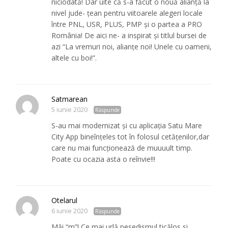
niciodată! Dar uite că s-a făcut o nouă alianţă la
nivel jude- ţean pentru viitoarele alegeri locale
între PNL, USR, PLUS, PMP şi o partea a PRO
România! De aici ne- a inspirat şi titlul bursei de
azi “La vremuri noi, alianţe noi! Unele cu oameni,
altele cu boi!”.
Satmarean
5 iunie 2020
Răspunde
S-au mai modernizat și cu aplicația Satu Mare
City App bineînțeles tot în folosul cetățenilor,dar
care nu mai funcționează de muuuult timp.
Poate cu ocazia asta o reînvie!!!
Otelarul
6 iunie 2020
Răspunde
Măi “m”! Ce mai urlă pesedismul ticălos si