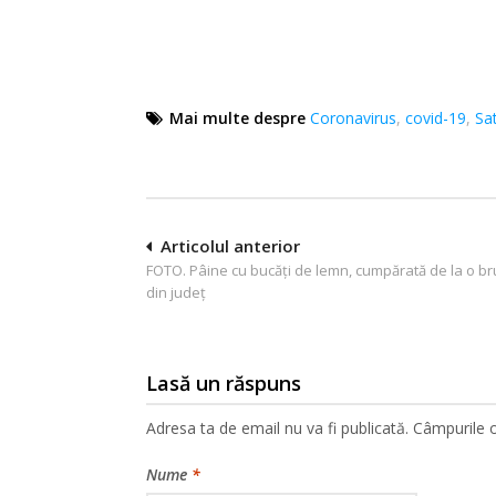
Mai multe despre
Coronavirus
,
covid-19
,
Sa
Navigare
Articolul anterior
FOTO. Pâine cu bucăți de lemn, cumpărată de la o br
în
din județ
articole
Lasă un răspuns
Adresa ta de email nu va fi publicată.
Câmpurile o
Nume
*