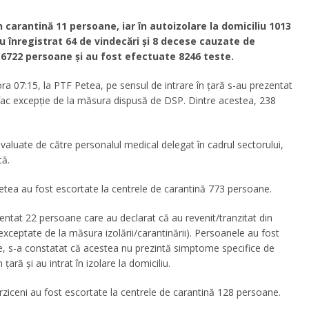
 în carantină 11 persoane, iar în autoizolare la domiciliu 1013
u înregistrat 64 de vindecări și 8 decese cauzate de
6722 persoane și au fost efectuate 8246 teste.
ra 07:15, la PTF Petea, pe sensul de intrare în țară s-au prezentat
ac excepție de la măsura dispusă de DSP. Dintre acestea, 238
aluate de către personalul medical delegat în cadrul sectorului,
că.
etea au fost escortate la centrele de carantină 773 persoane.
zentat 22 persoane care au declarat că au revenit/tranzitat din
 exceptate de la măsura izolării/carantinării). Persoanele au fost
e, s-a constatat că acestea nu prezintă simptome specifice de
țară și au intrat în izolare la domiciliu.
rziceni au fost escortate la centrele de carantină 128 persoane.