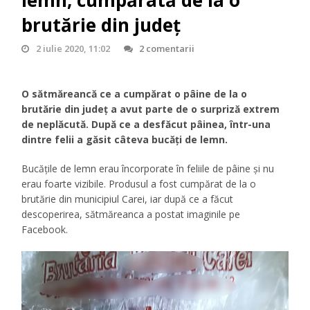
lemn, cumpărată de la o
brutărie din județ
2 iulie 2020, 11:02
2 comentarii
O sătmăreancă ce a cumpărat o pâine de la o
brutărie din județ a avut parte de o surpriză extrem
de neplăcută. După ce a desfăcut pâinea, într-una
dintre felii a găsit câteva bucăți de lemn.
Bucățile de lemn erau încorporate în feliile de pâine și nu
erau foarte vizibile. Produsul a fost cumpărat de la o
brutărie din municipiul Carei, iar după ce a făcut
descoperirea, sătmăreanca a postat imaginile pe
Facebook.