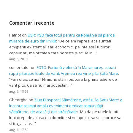
Comentarii recente
Patriot
on
USR: PSD face totul pentru ca România să piardă
miliarde de euro din PNRR
: “
De ce am impresi aca sunteti
emigranti existentiali sau economici, pe intelesul tuturor,
capsunari, majoritatea care boreste p-aci! Ia in…
”
aug. 6, 20:33
comentator
on
FOTO. Furtună violentă în Maramureș: copaci
rupți și tarabe luate de vânt. Vremea rea vine și la Satu Mare
:
“
Fain oraș, ce mai! Nimic nu stă în picioare la prima adiere de
vânt pică. Ca să nu mai povestim…
”
aug. 6, 18:58
Gheorghe
on
Ziua Diasporei Sătmărene, astăzi, la Satu Mare: a
început cel mai amplu eveniment dedicat comunității
sătmărene, de acasă și din străinătate
: “
Ma da pe unele le-ati
luat drept de acasa din dormitor si no apucat sa se imbrace sa-
si traga cate…
”
aug. 6, 17:59