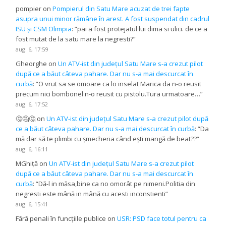
pompier
on
Pompierul din Satu Mare acuzat de trei fapte
asupra unui minor rămâne în arest. A fost suspendat din cadrul
ISU și CSM Olimpia
: “
pai a fost protejatul lui dima si ulici. de ce a
fost mutat de la satu mare la negresti?
”
aug. 6, 17:59
Gheorghe
on
Un ATV-ist din județul Satu Mare s-a crezut pilot
după ce a băut câteva pahare. Dar nu s-a mai descurcat în
curbă
: “
O vrut sa se omoare ca lo inselat Marica da n-o reusit
precum nici bombonel n-o reusit cu pistolu.Tura urmatoare…
”
aug. 6, 17:52
🤔🤔🤔
on
Un ATV-ist din județul Satu Mare s-a crezut pilot după
ce a băut câteva pahare. Dar nu s-a mai descurcat în curbă
: “
Da
mă dar să te plimbi cu șmecheria când ești mangă de beat??
”
aug. 6, 16:11
MGhiță
on
Un ATV-ist din județul Satu Mare s-a crezut pilot
după ce a băut câteva pahare. Dar nu s-a mai descurcat în
curbă
: “
Dă-l in măsa,bine ca no omorât pe nimeni.Politia din
negresti este mână in mână cu acesti inconstienti
”
aug. 6, 15:41
Fără penali în funcțiile publice
on
USR: PSD face totul pentru ca