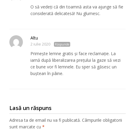
O să vedeți că din toamnă asta va ajunge să fie
considerată delicatesă! Nu glumesc.
Altu
2 iulie 2020
Răspunde
Primește lemne gratis și face reclamație. La
iarnă după liberalizarea prețului la gaze să vezi
ce bune vor fi lemnele. Eu sper să găsesc un
buștean în pâine.
Lasă un răspuns
Adresa ta de email nu va fi publicată.
Câmpurile obligatorii
sunt marcate cu
*