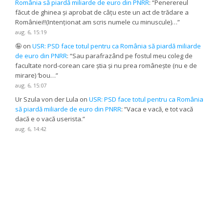
România să piardă miliarde de euro din PNRR
: “
Penerereul
făcut de ghinea și aprobat de câțu este un act de trădare a
României!!(Intenționat am scris numele cu minuscule)…
”
aug. 6, 15:19
🤪
on
USR: PSD face totul pentru ca România să piardă miliarde
de euro din PNRR
: “
Sau parafrazând pe fostul meu coleg de
facultate nord-corean care știa și nu prea românește (nu e de
mirare) ‘bou…
”
aug. 6, 15:07
Ur Szula von der Lula
on
USR: PSD face totul pentru ca România
să piardă miliarde de euro din PNRR
: “
Vaca e vacă, e tot vacă
dacă e o vacă userista.
”
aug. 6, 14:42