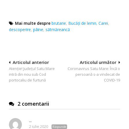
Mai multe despre
brutarie
,
Bucăți de lemn
,
Carei
,
descoperire
,
pâine
,
sătmăreancă
Navigare
Articolul anterior
Articolul următor
Atenție! Județul Satu Mare
Coronavirus Satu Mare: Încă o
în
intră din nou sub Cod
persoană s-a vindecat de
articole
portocaliu de furtună
COVID-19
2 comentarii
...
2 iulie 2020
Răspunde