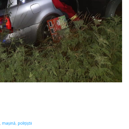
,
mașină
,
polițiștii