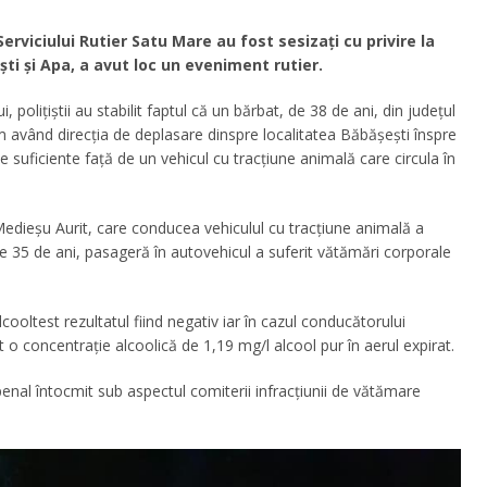
i Serviciului Rutier Satu Mare au fost sesizați cu privire la
ești și Apa, a avut loc un eveniment rutier.
, polițiștii au stabilit faptul că un bărbat, de 38 de ani, din județul
 având direcția de deplasare dinspre localitatea Băbășești înspre
e suficiente faţă de un vehicul cu tracţiune animală care circula în
Medieșu Aurit, care conducea vehiculul cu tracțiune animală a
e 35 de ani, pasageră în autovehicul a suferit vătămări corporale
cooltest rezultatul fiind negativ iar în cazul conducătorului
t o concentrație alcoolică de 1,19 mg/l alcool pur în aerul expirat.
penal întocmit sub aspectul comiterii infracțiunii de vătămare