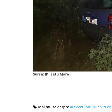
Sursa: IPJ Satu Mare
Mai multe despre
accident
,
căruţă
,
coliziune