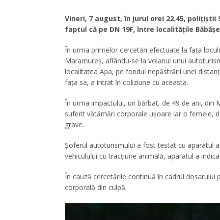
Vineri, 7 august, în jurul orei 22.45, polițiști
faptul că pe DN 19F, între localitățile Băbăș
În urma primelor cercetări efectuate la fața locului
Maramureș, aflându-se la volanul unui autoturism
localitatea Apa, pe fondul nepăstrării unei distanţ
faţa sa, a intrat în coliziune cu aceasta.
În urma impactului, un bărbat, de 49 de ani, din 
suferit vătămări corporale ușoare iar o femeie, d
grave.
Șoferul autoturismului a fost testat cu aparatul al
vehiculului cu tracțiune animală, aparatul a indica
În cauză cercetările continuă în cadrul dosarului 
corporală din culpă.