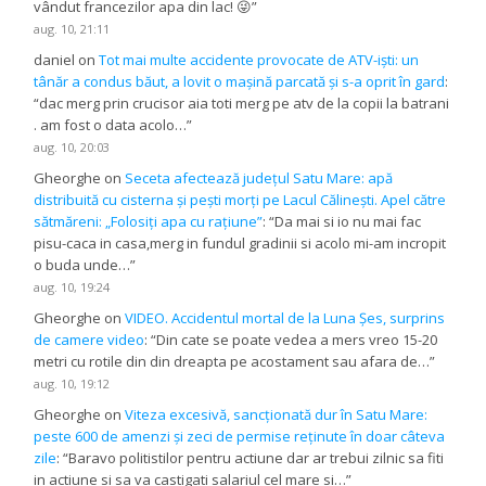
vândut francezilor apa din lac! 😜
”
aug. 10, 21:11
daniel
on
Tot mai multe accidente provocate de ATV-iști: un
tânăr a condus băut, a lovit o mașină parcată și s-a oprit în gard
:
“
dac merg prin crucisor aia toti merg pe atv de la copii la batrani
. am fost o data acolo…
”
aug. 10, 20:03
Gheorghe
on
Seceta afectează județul Satu Mare: apă
distribuită cu cisterna și pești morți pe Lacul Călinești. Apel către
sătmăreni: „Folosiți apa cu rațiune”
: “
Da mai si io nu mai fac
pisu-caca in casa,merg in fundul gradinii si acolo mi-am incropit
o buda unde…
”
aug. 10, 19:24
Gheorghe
on
VIDEO. Accidentul mortal de la Luna Șes, surprins
de camere video
: “
Din cate se poate vedea a mers vreo 15-20
metri cu rotile din din dreapta pe acostament sau afara de…
”
aug. 10, 19:12
Gheorghe
on
Viteza excesivă, sancționată dur în Satu Mare:
peste 600 de amenzi și zeci de permise reținute în doar câteva
zile
: “
Baravo politistilor pentru actiune dar ar trebui zilnic sa fiti
in actiune si sa va castigati salariul cel mare si…
”