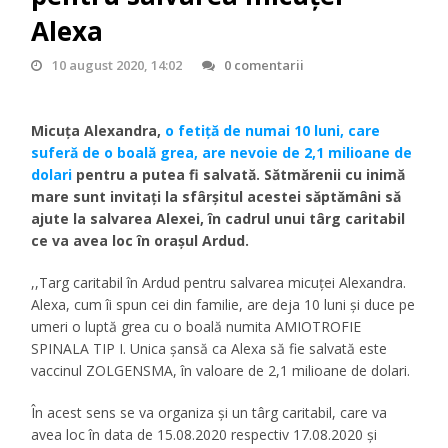
Alexa
10 august 2020, 14:02
0 comentarii
Micuța Alexandra,
o fetiță de numai 10 luni, care
suferă de o boală grea, are nevoie de 2,1 milioane de
dolari
pentru a putea fi salvată. Sătmărenii cu inimă
mare sunt invitați la sfârșitul acestei săptămâni să
ajute la salvarea Alexei, în cadrul unui târg caritabil
ce va avea loc în orașul Ardud.
,,Targ caritabil în Ardud pentru salvarea micuței Alexandra.
Alexa, cum îi spun cei din familie, are deja 10 luni și duce pe
umeri o luptă grea cu o boală numita AMIOTROFIE
SPINALA TIP I. Unica șansă ca Alexa să fie salvată este
vaccinul ZOLGENSMA, în valoare de 2,1 milioane de dolari.
În acest sens se va organiza și un târg caritabil, care va
avea loc în data de 15.08.2020 respectiv 17.08.2020 și