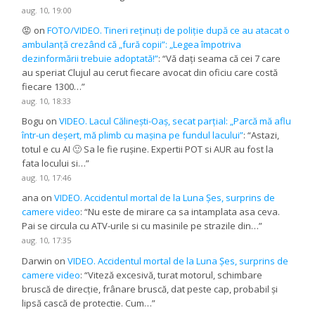
aug. 10, 19:00
😡
on
FOTO/VIDEO. Tineri reținuți de poliție după ce au atacat o
ambulanță crezând că „fură copii”: „Legea împotriva
dezinformării trebuie adoptată!”
: “
Vă dați seama că cei 7 care
au speriat Clujul au cerut fiecare avocat din oficiu care costă
fiecare 1300…
”
aug. 10, 18:33
Bogu
on
VIDEO. Lacul Călinești-Oaș, secat parțial: „Parcă mă aflu
într-un deșert, mă plimb cu mașina pe fundul lacului”
: “
Astazi,
totul e cu AI 🙂 Sa le fie rușine. Expertii POT si AUR au fost la
fata locului si…
”
aug. 10, 17:46
ana
on
VIDEO. Accidentul mortal de la Luna Șes, surprins de
camere video
: “
Nu este de mirare ca sa intamplata asa ceva.
Pai se circula cu ATV-urile si cu masinile pe strazile din…
”
aug. 10, 17:35
Darwin
on
VIDEO. Accidentul mortal de la Luna Șes, surprins de
camere video
: “
Viteză excesivă, turat motorul, schimbare
bruscă de direcție, frânare bruscă, dat peste cap, probabil și
lipsă cască de protectie. Cum…
”