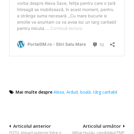
Mai multe despre
Alexa
,
Ardud
,
boală
,
târg caritabil
Navigare
Articolul anterior
Articolul următor
FOTO. Impact puternic între o
Mihai Huzău, candidatul PMP