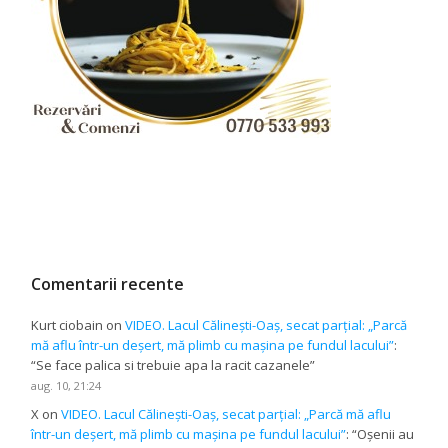
Comentarii recente
Kurt ciobain
on
VIDEO. Lacul Călinești-Oaș, secat parțial: „Parcă
mă aflu într-un deșert, mă plimb cu mașina pe fundul lacului”
:
“
Se face palica si trebuie apa la racit cazanele
”
aug. 10, 21:24
X
on
VIDEO. Lacul Călinești-Oaș, secat parțial: „Parcă mă aflu
într-un deșert, mă plimb cu mașina pe fundul lacului”
: “
Oșenii au