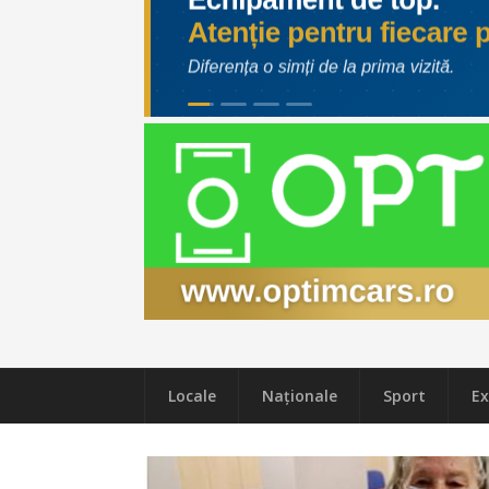
Locale
Naţionale
Sport
Ex