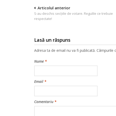
Navigare
Articolul anterior
S-au deschis secțiile de votare. Regulile ce trebuie
în
respectate!
articole
Lasă un răspuns
Adresa ta de email nu va fi publicată.
Câmpurile o
Nume
*
Email
*
Comentariu
*