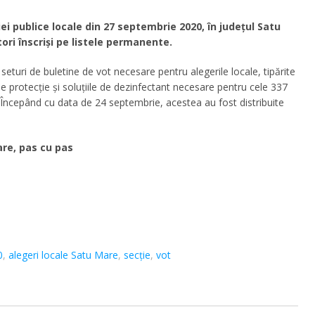
ei publice locale din 27 septembrie 2020, în județul Satu
ori înscriși pe listele permanente.
eturi de buletine de vot necesare pentru alegerile locale, tipărite
 protecție și soluțiile de dezinfectant necesare pentru cele 337
. Începând cu data de 24 septembrie, acestea au fost distribuite
re, pas cu pas
0
,
alegeri locale Satu Mare
,
secție
,
vot