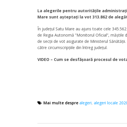
La alegerile pentru autoritățile administrați
Mare sunt așteptați la vot 313.862 de alegăt
În județul Satu Mare au ajuns toate cele 345.562 s
de Regia Autonomă ”Monitorul Oficial”, măștile de
de secții de vot asigurate de Ministerul Sănătății
către circumscripțiile din întreg județul.
VIDEO – Cum se desfășoară procesul de vota
Mai multe despre
alegeri
,
alegeri locale 202