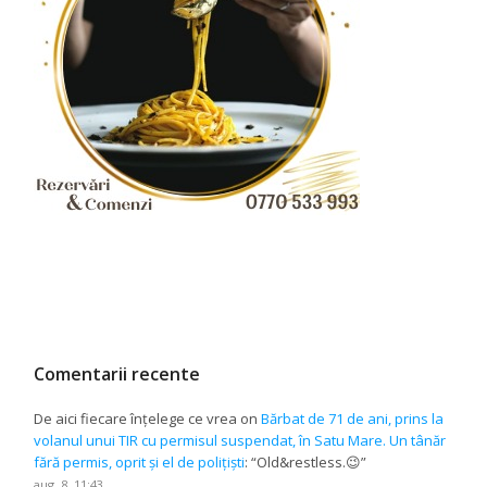
Comentarii recente
De aici fiecare înțelege ce vrea
on
Bărbat de 71 de ani, prins la
volanul unui TIR cu permisul suspendat, în Satu Mare. Un tânăr
fără permis, oprit și el de polițiști
: “
Old&restless.😉
”
aug. 8, 11:43