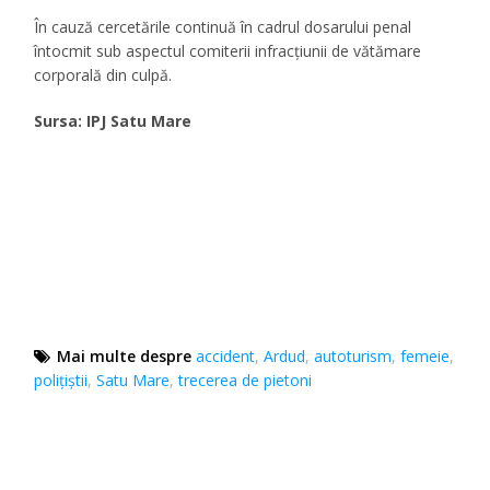
În cauză cercetările continuă în cadrul dosarului penal
întocmit sub aspectul comiterii infracțiunii de vătămare
corporală din culpă.
Sursa: IPJ Satu Mare
Mai multe despre
accident
,
Ardud
,
autoturism
,
femeie
,
polițiștii
,
Satu Mare
,
trecerea de pietoni