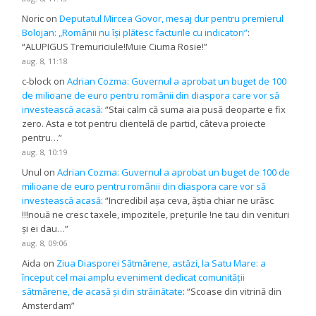
Noric
on
Deputatul Mircea Govor, mesaj dur pentru premierul
Bolojan: „Românii nu își plătesc facturile cu indicatori”
:
“
ALUPIGUS Tremuriciule!Muie Ciuma Rosie!
”
aug. 8, 11:18
c-block
on
Adrian Cozma: Guvernul a aprobat un buget de 100
de milioane de euro pentru românii din diaspora care vor să
investească acasă
: “
Stai calm că suma aia pusă deoparte e fix
zero. Asta e tot pentru clientelă de partid, câteva proiecte
pentru…
”
aug. 8, 10:19
Unul
on
Adrian Cozma: Guvernul a aprobat un buget de 100 de
milioane de euro pentru românii din diaspora care vor să
investească acasă
: “
Incredibil așa ceva, ăștia chiar ne urăsc
!!!nouă ne cresc taxele, impozitele, prețurile !ne tau din venituri
și ei dau…
”
aug. 8, 09:06
Aida
on
Ziua Diasporei Sătmărene, astăzi, la Satu Mare: a
început cel mai amplu eveniment dedicat comunității
sătmărene, de acasă și din străinătate
: “
Scoase din vitrină din
Amsterdam
”