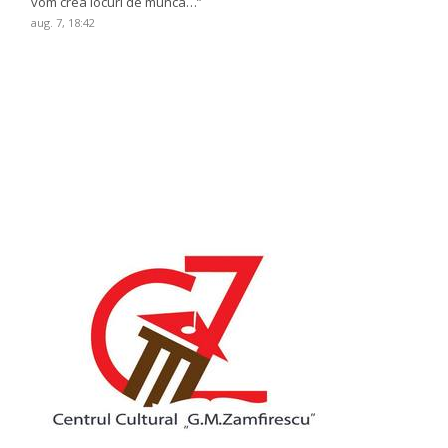
vom crea locuri de munca…
”
aug. 7, 18:42