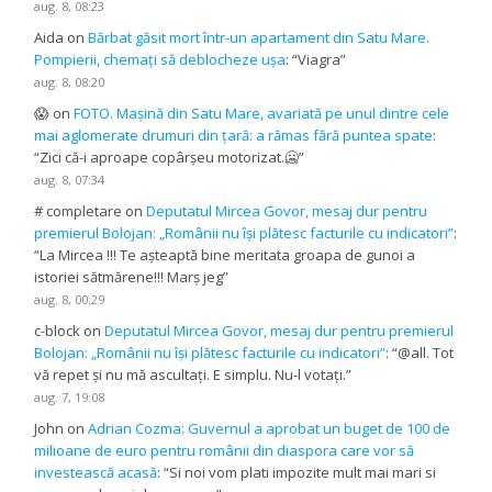
aug. 8, 08:23
Aida
on
Bărbat găsit mort într-un apartament din Satu Mare.
Pompierii, chemați să deblocheze ușa
: “
Viagra
”
aug. 8, 08:20
😱
on
FOTO. Mașină din Satu Mare, avariată pe unul dintre cele
mai aglomerate drumuri din țară: a rămas fără puntea spate
:
“
Zici că-i aproape copârșeu motorizat.🥶
”
aug. 8, 07:34
# completare
on
Deputatul Mircea Govor, mesaj dur pentru
premierul Bolojan: „Românii nu își plătesc facturile cu indicatori”
:
“
La Mircea !!! Te așteaptă bine meritata groapa de gunoi a
istoriei sătmărene!!! Marș jeg
”
aug. 8, 00:29
c-block
on
Deputatul Mircea Govor, mesaj dur pentru premierul
Bolojan: „Românii nu își plătesc facturile cu indicatori”
: “
@all. Tot
vă repet și nu mă ascultați. E simplu. Nu-l votați.
”
aug. 7, 19:08
John
on
Adrian Cozma: Guvernul a aprobat un buget de 100 de
milioane de euro pentru românii din diaspora care vor să
investească acasă
: “
Si noi vom plati impozite mult mai mari si