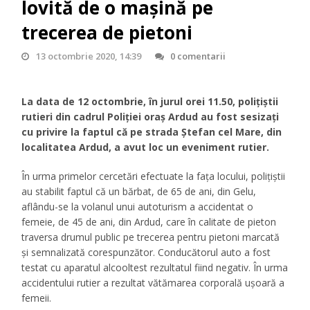
lovită de o mașină pe
trecerea de pietoni
13 octombrie 2020, 14:39
0 comentarii
La data de 12 octombrie, în jurul orei 11.50, polițiștii
rutieri din cadrul Poliției oraș Ardud au fost sesizați
cu privire la faptul că pe strada Ștefan cel Mare, din
localitatea Ardud, a avut loc un eveniment rutier.
În urma primelor cercetări efectuate la fața locului, polițiștii
au stabilit faptul că un bărbat, de 65 de ani, din Gelu,
aflându-se la volanul unui autoturism a accidentat o
femeie, de 45 de ani, din Ardud, care în calitate de pieton
traversa drumul public pe trecerea pentru pietoni marcată
și semnalizată corespunzător. Conducătorul auto a fost
testat cu aparatul alcooltest rezultatul fiind negativ. În urma
accidentului rutier a rezultat vătămarea corporală ușoară a
femeii.