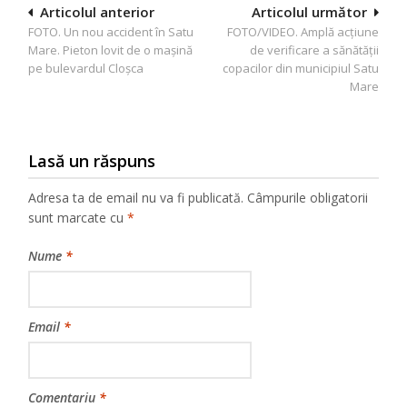
Navigare
Articolul anterior
Articolul următor
FOTO. Un nou accident în Satu
FOTO/VIDEO. Amplă acțiune
în
Mare. Pieton lovit de o mașină
de verificare a sănătății
articole
pe bulevardul Cloșca
copacilor din municipiul Satu
Mare
Lasă un răspuns
Adresa ta de email nu va fi publicată.
Câmpurile obligatorii
sunt marcate cu
*
Nume
*
Email
*
Comentariu
*