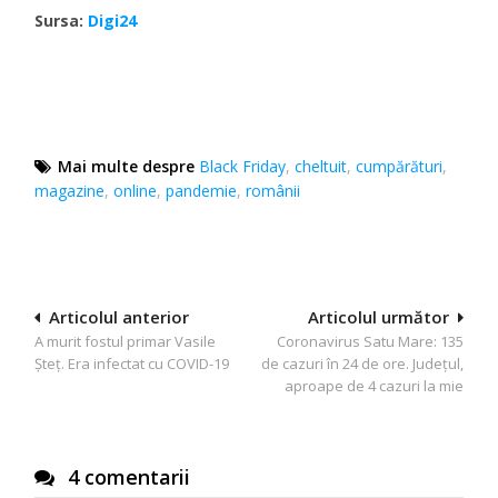
Sursa:
Digi24
Mai multe despre
Black Friday
,
cheltuit
,
cumpărături
,
magazine
,
online
,
pandemie
,
românii
Navigare
Articolul anterior
Articolul următor
A murit fostul primar Vasile
Coronavirus Satu Mare: 135
în
Șteț. Era infectat cu COVID-19
de cazuri în 24 de ore. Județul,
articole
aproape de 4 cazuri la mie
4 comentarii