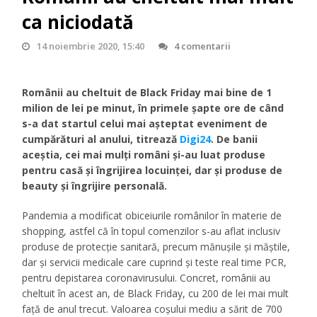
ca niciodată
14 noiembrie 2020, 15:40
4 comentarii
Românii au cheltuit de Black Friday mai bine de 1
milion de lei pe minut, în primele șapte ore de când
s-a dat startul celui mai așteptat eveniment de
cumpărături al anului, titrează
Digi24
. De banii
aceștia, cei mai mulți români și-au luat produse
pentru casă și îngrijirea locuinței, dar și produse de
beauty și îngrijire personală.
Pandemia a modificat obiceiurile românilor în materie de
shopping, astfel că în topul comenzilor s-au aflat inclusiv
produse de protecție sanitară, precum mănușile și măștile,
dar și servicii medicale care cuprind și teste real time PCR,
pentru depistarea coronavirusului. Concret, românii au
cheltuit în acest an, de Black Friday, cu 200 de lei mai mult
față de anul trecut. Valoarea coșului mediu a sărit de 700