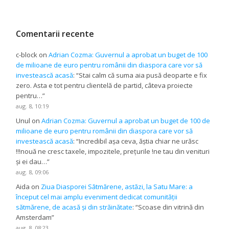
Comentarii recente
c-block
on
Adrian Cozma: Guvernul a aprobat un buget de 100
de milioane de euro pentru românii din diaspora care vor să
investească acasă
: “
Stai calm că suma aia pusă deoparte e fix
zero. Asta e tot pentru clientelă de partid, câteva proiecte
pentru…
”
aug. 8, 10:19
Unul
on
Adrian Cozma: Guvernul a aprobat un buget de 100 de
milioane de euro pentru românii din diaspora care vor să
investească acasă
: “
Incredibil așa ceva, ăștia chiar ne urăsc
!!!nouă ne cresc taxele, impozitele, prețurile !ne tau din venituri
și ei dau…
”
aug. 8, 09:06
Aida
on
Ziua Diasporei Sătmărene, astăzi, la Satu Mare: a
început cel mai amplu eveniment dedicat comunității
sătmărene, de acasă și din străinătate
: “
Scoase din vitrină din
Amsterdam
”
aug. 8, 08:23