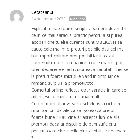
Cetateanul
14 noiembrie 2020
Răspunde
Explicatia este foarte simpla : oamenii devin din
ce in ce mai saraci si practic pentru a-si putea
acoperi cheltuielile curente sunt OBLIGATI sa
caute cele mai mici preturi posibile dau cel mai
bun raport calitate-pret posibil iar in cazul
comertului doar companiile foarte mari le pot
oferi deoarece ei achizitioneaza cantitati imense
la preturi foarte mici si le vand in timp iar ce
ramane surplus la promotii/etc .
Comertul online reflecta doar saracia in care se
adancesc oamenii, nimic mai mult .
Ce om normal ar vrea sa-si beleasca ochii in
monitor luni de zile ca sa gaseasca preturi
foarte bune ? Sau cine ar astepta luni de zile
promotii daca ar dispune de bani suficienti
pentru toate cheltuielile plus achizitiile necesare
?