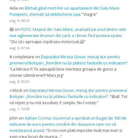
Aida
on
Bărbat găsit mort într-un apartament din Satu Mare.
Pompierii, chemați să deblocheze ușa
: “
Viagra
”
aug. 8, 08:20
😱
on
FOTO. Mașină din Satu Mare, avariată pe unul dintre cele
mai aglomerate drumuri din țară: a rămas fără puntea spate
:
“
Zici că-i aproape copârșeu motorizat.🥶
”
aug. 8, 07:34
# completare
on
Deputatul Mircea Govor, mesaj dur pentru
premierul Bolojan: „Românii nu își plătesc facturile cu indicatori”
:
“
La Mircea !!! Te așteaptă bine meritata groapa de gunoi a
istoriei sătmărene!!! Marș jeg
”
aug. 8, 00:29
c-block
on
Deputatul Mircea Govor, mesaj dur pentru premierul
Bolojan: „Românii nu își plătesc facturile cu indicatori”
: “
@all. Tot
vă repet și nu mă ascultați. E simplu. Nu-l votați.
”
aug. 7, 19:08
John
on
Adrian Cozma: Guvernul a aprobat un buget de 100 de
milioane de euro pentru românii din diaspora care vor să
investească acasă
: “
Si noi vom plati impozite mult mai mari si
vom crea locuri de munca…
”