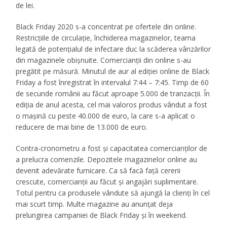
de lei.
Black Friday 2020 s-a concentrat pe ofertele din online.
Restricțiile de circulație, închiderea magazinelor, teama
legată de potențialul de infectare duc la scăderea vânzărilor
din magazinele obișnuite. Comercianții din online s-au
pregătit pe măsură. Minutul de aur al ediției online de Black
Friday a fost înregistrat în intervalul 7:44 – 7:45. Timp de 60
de secunde românii au făcut aproape 5.000 de tranzacții. În
ediția de anul acesta, cel mai valoros produs vândut a fost
o mașină cu peste 40.000 de euro, la care s-a aplicat o
reducere de mai bine de 13.000 de euro.
Contra-cronometru a fost și capacitatea comercianților de
a prelucra comenzile. Depozitele magazinelor online au
devenit adevărate furnicare. Ca să facă față cererii
crescute, comercianții au făcut și angajări suplimentare.
Totul pentru ca produsele vândute să ajungă la clienți în cel
mai scurt timp. Multe magazine au anunțat deja
prelungirea campaniei de Black Friday și în weekend.