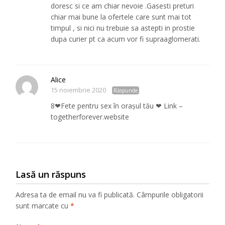
doresc si ce am chiar nevoie .Gasesti preturi
chiar mai bune la ofertele care sunt mai tot
timpul , si nici nu trebuie sa astepti in prostie
dupa curier pt ca acum vor fi supraaglomerati.
Alice
15 noiembrie 2020
Răspunde
8❤Fete pentru sex în orașul tău ❤ Link –
togetherforever.website
Lasă un răspuns
Adresa ta de email nu va fi publicată.
Câmpurile obligatorii
sunt marcate cu
*