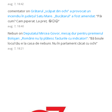
aug. 7, 18:42
comentator
on
Grătarul „scăpat din ochi” a provocat un
incendiu în județul Satu Mare. ,,Bucătarul” a fost amendat
: “
Păi
cum? Cam piperat. La preț. 🤪🥴😉
”
aug. 7, 18:40
Nebun
on
Deputatul Mircea Govor, mesaj dur pentru premierul
Bolojan: „Românii nu își plătesc facturile cu indicatori”
: “
Bă boule
locul tău e la casa de nebuni. Nu în parlament căcat cu ochi
”
aug. 7, 18:21