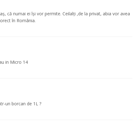
ș, că numai ei își vor permite. Ceilalți ,de la privat, abia vor avea
corect în România.
au in Micro 14
ntr-un borcan de 1L ?