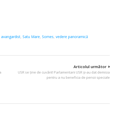
t avangardist
,
Satu Mare
,
Somes
,
vedere panoramică
Articolul următor
a
USR se ține de cuvânt! Parlamentarii USR și-au dat demisia
pentru a nu beneficia de pensii speciale