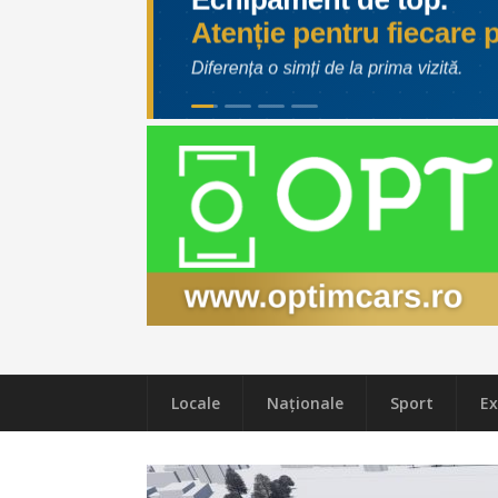
Locale
Naţionale
Sport
Ex