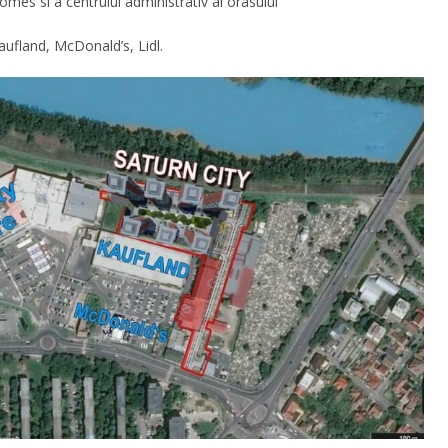
mes si a centrului administrativ al orasului
aufland, McDonald’s, Lidl.