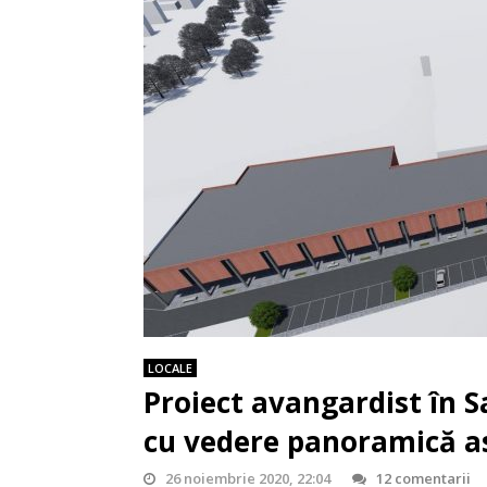
LOCALE
Proiect avangardist în 
cu vedere panoramică a
26 noiembrie 2020, 22:04
12 comentarii