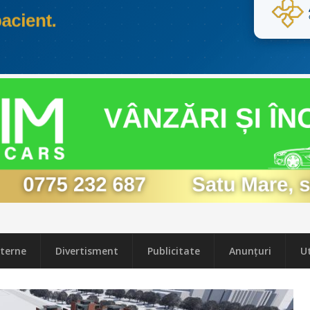
terne
Divertisment
Publicitate
Anunțuri
Ut