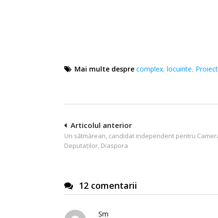
Mai multe despre
complex
,
locuinte
,
Proiec
Navigare
Articolul anterior
Un sătmărean, candidat independent pentru Camer
în
Deputaților, Diaspora
articole
12 comentarii
Sm