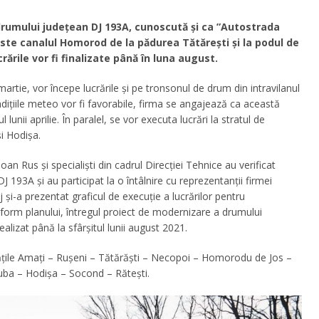
drumului județean DJ 193A, cunoscută și ca ”Autostrada
este canalul Homorod de la pădurea Tătărești și la podul de
rările vor fi finalizate până în luna august.
rtie, vor începe lucrările și pe tronsonul de drum din intravilanul
ndițiile meteo vor fi favorabile, firma se angajează ca această
lunii aprilie. În paralel, se vor executa lucrări la stratul de
i Hodișa.
an Rus și specialiști din cadrul Direcției Tehnice au verificat
J 193A și au participat la o întâlnire cu reprezentanții firmei
 și-a prezentat graficul de execuție a lucrărilor pentru
orm planului, întregul proiect de modernizare a drumului
alizat până la sfârșitul lunii august 2021.
tățile Amați – Ruşeni – Tătărăşti – Necopoi – Homorodu de Jos –
a – Hodişa – Socond – Răteşti.