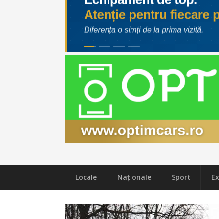
Locale
Naţionale
Sport
Ex