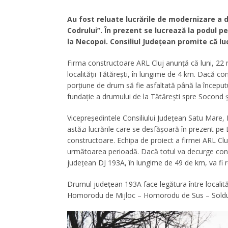
Au fost reluate lucrările de modernizare a 
Codrului”. În prezent se lucrează la podul p
la Necopoi. Consiliul Județean promite că luc
Firma constructoare ARL Cluj anunță că luni, 22 ma
localității Tătărești, în lungime de 4 km. Dacă co
porțiune de drum să fie asfaltată până la începutul 
fundație a drumului de la Tătărești spre Socond ș
Vicepreședintele Consiliului Județean Satu Mare, Io
astăzi lucrările care se desfășoară în prezent pe D
constructoare. Echipa de proiect a firmei ARL Cluj
următoarea perioadă. Dacă totul va decurge conf
județean DJ 193A, în lungime de 49 de km, va fi re
Drumul județean 193A face legătura între locali
Homorodu de Mijloc – Homorodu de Sus – Soldub