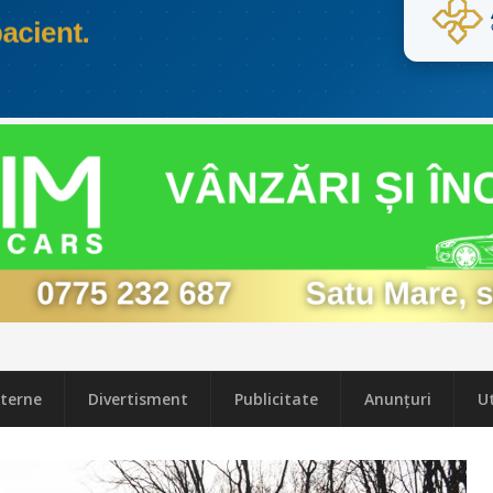
terne
Divertisment
Publicitate
Anunțuri
Ut