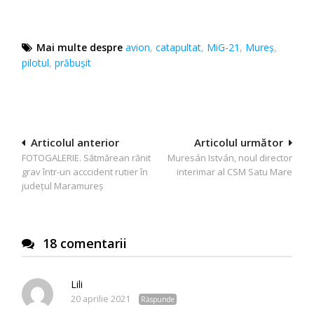
Mai multe despre
avion
,
catapultat
,
MiG-21
,
Mureș
,
pilotul
,
prăbușit
Navigare
Articolul anterior
Articolul următor
FOTOGALERIE. Sătmărean rănit
Muresán István, noul director
în
grav într-un acccident rutier în
interimar al CSM Satu Mare
articole
județul Maramureș
18 comentarii
Lili
20 aprilie 2021
Răspunde