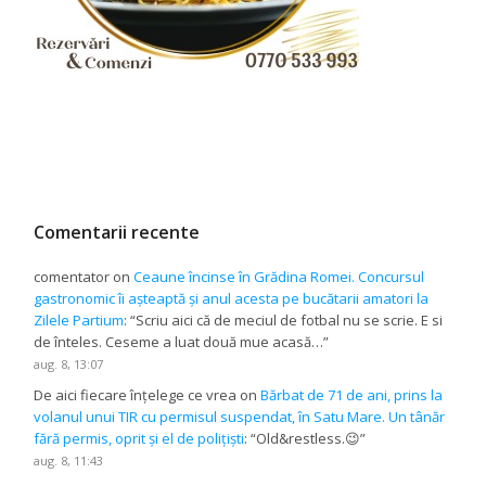
Comentarii recente
comentator
on
Ceaune încinse în Grădina Romei. Concursul
gastronomic îi așteaptă și anul acesta pe bucătarii amatori la
Zilele Partium
: “
Scriu aici că de meciul de fotbal nu se scrie. E si
de înteles. Ceseme a luat două mue acasă…
”
aug. 8, 13:07
De aici fiecare înțelege ce vrea
on
Bărbat de 71 de ani, prins la
volanul unui TIR cu permisul suspendat, în Satu Mare. Un tânăr
fără permis, oprit și el de polițiști
: “
Old&restless.😉
”
aug. 8, 11:43