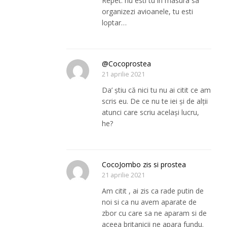
Repet: nu esti tu in masura sa
organizezi avioanele, tu esti
loptar…
@Cocoprostea
21 aprilie 2021
Da’ știu că nici tu nu ai citit ce am
scris eu. De ce nu te iei și de alții
atunci care scriu același lucru,
he?
CocoJombo zis si prostea
21 aprilie 2021
Am citit , ai zis ca rade putin de
noi si ca nu avem aparate de
zbor cu care sa ne aparam si de
aceea britanicii ne apara fundu.