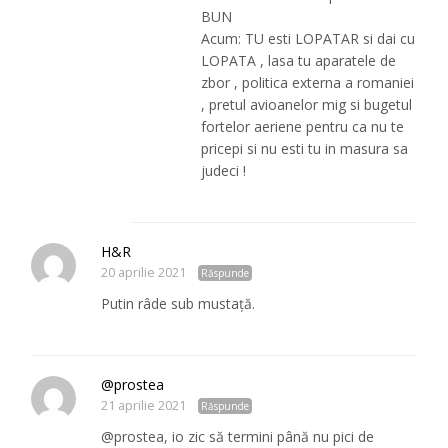
BUN
Acum: TU esti LOPATAR si dai cu
LOPATA , lasa tu aparatele de
zbor , politica externa a romaniei
, pretul avioanelor mig si bugetul
fortelor aeriene pentru ca nu te
pricepi si nu esti tu in masura sa
judeci !
H&R
20 aprilie 2021
Răspunde
Putin râde sub mustață.
@prostea
21 aprilie 2021
Răspunde
@prostea, io zic să termini până nu pici de