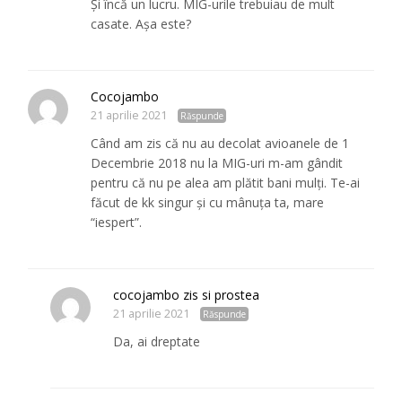
Și încă un lucru. MIG-urile trebuiau de mult
casate. Așa este?
Cocojambo
21 aprilie 2021
Răspunde
Când am zis că nu au decolat avioanele de 1
Decembrie 2018 nu la MIG-uri m-am gândit
pentru că nu pe alea am plătit bani mulți. Te-ai
făcut de kk singur și cu mânuța ta, mare
“iespert”.
cocojambo zis si prostea
21 aprilie 2021
Răspunde
Da, ai dreptate