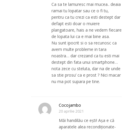
Ca sa te lamuresc mai mucea.. deaia
ramai tu lopatar sau ce o fi tu,
pentru ca tu crezi ca esti destept dar
defapt esti doar o muiere
plangatoare, hais a ne vedem fiecare
de lopata lui ca e mai bine asa.
Nu sunt ipocrit si o sa recunosc ca
avem multe probleme in tara
noastra… dar crezand ca tu esti mai
destept din fata unui smartphone…
nota zece cu steluta, dar na de unde
sa stie prosu’ ca e prost ? Nici macar
nu ma pot supara pe tine.
Cocojambo
20 aprilie 2021
Măi handilău ce ești! Așa e că
aparatele alea recondiționate-