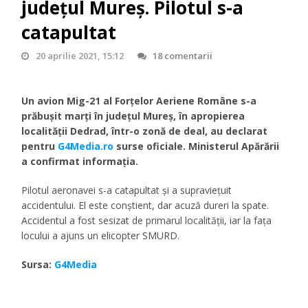
județul Mureș. Pilotul s-a
catapultat
20 aprilie 2021, 15:12
18 comentarii
Un avion Mig-21 al Forțelor Aeriene Române s-a
prăbușit marți în județul Mureș, în apropierea
localității Dedrad, într-o zonă de deal, au declarat
pentru
G4Media.ro
surse oficiale. Ministerul Apărării
a confirmat informația.
Pilotul aeronavei s-a catapultat și a supraviețuit
accidentului. El este conștient, dar acuză dureri la spate.
Accidentul a fost sesizat de primarul localității, iar la fața
locului a ajuns un elicopter SMURD.
Sursa:
G4Media