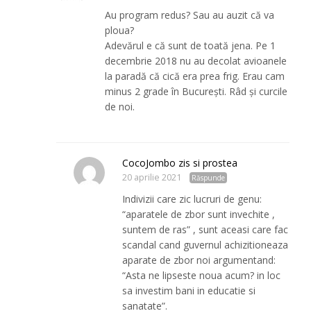
Au program redus? Sau au auzit că va
ploua?
Adevărul e că sunt de toată jena. Pe 1
decembrie 2018 nu au decolat avioanele
la paradă că cică era prea frig. Erau cam
minus 2 grade în București. Râd și curcile
de noi.
CocoJombo zis si prostea
20 aprilie 2021
Răspunde
Indivizii care zic lucruri de genu:
“aparatele de zbor sunt invechite ,
suntem de ras” , sunt aceasi care fac
scandal cand guvernul achizitioneaza
aparate de zbor noi argumentand:
“Asta ne lipseste noua acum? in loc
sa investim bani in educatie si
sanatate”.