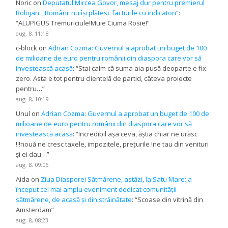
Noric
on
Deputatul Mircea Govor, mesaj dur pentru premierul
Bolojan: „Românii nu își plătesc facturile cu indicatori”
:
“
ALUPIGUS Tremuriciule!Muie Ciuma Rosie!
”
aug. 8, 11:18
c-block
on
Adrian Cozma: Guvernul a aprobat un buget de 100
de milioane de euro pentru românii din diaspora care vor să
investească acasă
: “
Stai calm că suma aia pusă deoparte e fix
zero. Asta e tot pentru clientelă de partid, câteva proiecte
pentru…
”
aug. 8, 10:19
Unul
on
Adrian Cozma: Guvernul a aprobat un buget de 100 de
milioane de euro pentru românii din diaspora care vor să
investească acasă
: “
Incredibil așa ceva, ăștia chiar ne urăsc
!!!nouă ne cresc taxele, impozitele, prețurile !ne tau din venituri
și ei dau…
”
aug. 8, 09:06
Aida
on
Ziua Diasporei Sătmărene, astăzi, la Satu Mare: a
început cel mai amplu eveniment dedicat comunității
sătmărene, de acasă și din străinătate
: “
Scoase din vitrină din
Amsterdam
”
aug. 8, 08:23