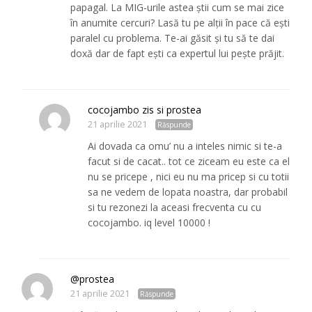
papagal. La MIG-urile astea știi cum se mai zice
în anumite cercuri? Lasă tu pe alții în pace că ești
paralel cu problema. Te-ai găsit și tu să te dai
doxă dar de fapt ești ca expertul lui pește prăjit.
cocojambo zis si prostea
21 aprilie 2021
Răspunde
Ai dovada ca omu’ nu a inteles nimic si te-a
facut si de cacat.. tot ce ziceam eu este ca el
nu se pricepe , nici eu nu ma pricep si cu totii
sa ne vedem de lopata noastra, dar probabil
si tu rezonezi la aceasi frecventa cu cu
cocojambo. iq level 10000 !
@prostea
21 aprilie 2021
Răspunde