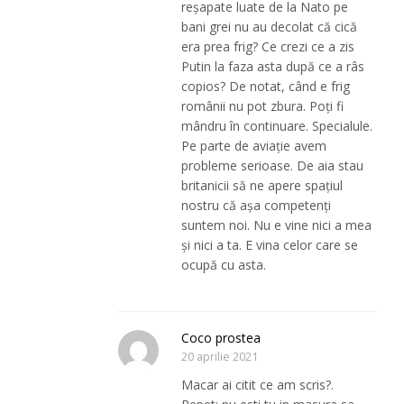
reșapate luate de la Nato pe
bani grei nu au decolat că cică
era prea frig? Ce crezi ce a zis
Putin la faza asta după ce a râs
copios? De notat, când e frig
românii nu pot zbura. Poți fi
mândru în continuare. Specialule.
Pe parte de aviație avem
probleme serioase. De aia stau
britanicii să ne apere spațiul
nostru că așa competenți
suntem noi. Nu e vine nici a mea
și nici a ta. E vina celor care se
ocupă cu asta.
Coco prostea
20 aprilie 2021
Macar ai citit ce am scris?.