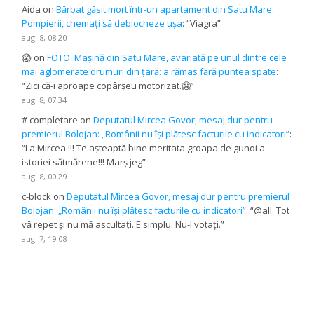
Aida
on
Bărbat găsit mort într-un apartament din Satu Mare.
Pompierii, chemați să deblocheze ușa
: “
Viagra
”
aug. 8, 08:20
😱
on
FOTO. Mașină din Satu Mare, avariată pe unul dintre cele
mai aglomerate drumuri din țară: a rămas fără puntea spate
:
“
Zici că-i aproape copârșeu motorizat.🥶
”
aug. 8, 07:34
# completare
on
Deputatul Mircea Govor, mesaj dur pentru
premierul Bolojan: „Românii nu își plătesc facturile cu indicatori”
:
“
La Mircea !!! Te așteaptă bine meritata groapa de gunoi a
istoriei sătmărene!!! Marș jeg
”
aug. 8, 00:29
c-block
on
Deputatul Mircea Govor, mesaj dur pentru premierul
Bolojan: „Românii nu își plătesc facturile cu indicatori”
: “
@all. Tot
vă repet și nu mă ascultați. E simplu. Nu-l votați.
”
aug. 7, 19:08