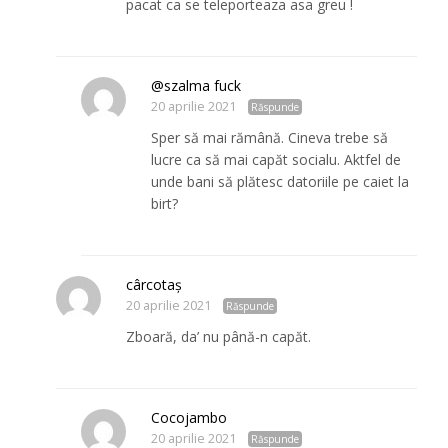
pacat ca se teleporteaza asa greu !
@szalma fuck
20 aprilie 2021
Răspunde
Sper să mai rămână. Cineva trebe să
lucre ca să mai capăt socialu. Aktfel de
unde bani să plătesc datoriile pe caiet la
birt?
cârcotaş
20 aprilie 2021
Răspunde
Zboară, da’ nu până-n capăt.
Cocojambo
20 aprilie 2021
Răspunde