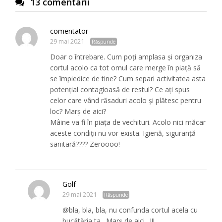
13 comentarii
comentator
29 mai 2021
Răspunde
Doar o întrebare. Cum poți amplasa și organiza
cortul acolo ca tot omul care merge în piață să
se împiedice de tine? Cum separi activitatea asta
potențial contagioasă de restul? Ce ați spus
celor care vând răsaduri acolo și plătesc pentru
loc? Marș de aici?
Mâine va fi în piața de vechituri. Acolo nici măcar
aceste condiții nu vor exista. Igienă, siguranță
sanitară???? Zeroooo!
Golf
29 mai 2021
Răspunde
@bla, bla, bla, nu confunda cortul acela cu
bucătăria ta…Marș de aici…!!!