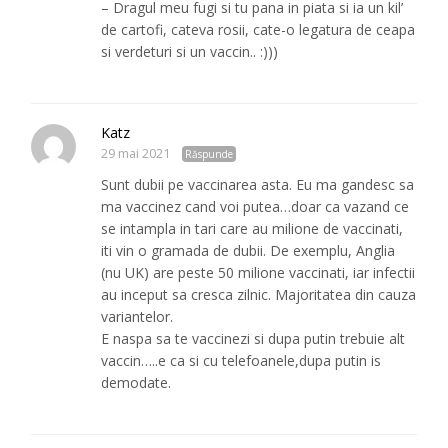
– Dragul meu fugi si tu pana in piata si ia un kil’
de cartofi, cateva rosii, cate-o legatura de ceapa
si verdeturi si un vaccin.. :)))
Katz
29 mai 2021
Răspunde
Sunt dubii pe vaccinarea asta. Eu ma gandesc sa
ma vaccinez cand voi putea…doar ca vazand ce
se intampla in tari care au milione de vaccinati,
iti vin o gramada de dubii. De exemplu, Anglia
(nu UK) are peste 50 milione vaccinati, iar infectii
au inceput sa cresca zilnic. Majoritatea din cauza
variantelor.
E naspa sa te vaccinezi si dupa putin trebuie alt
vaccin…..e ca si cu telefoanele,dupa putin is
demodate.