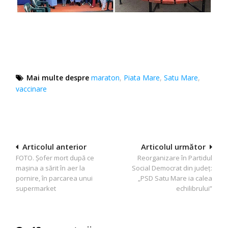
Mai multe despre
maraton
,
Piata Mare
,
Satu Mare
,
vaccinare
Navigare
Articolul anterior
Articolul următor
FOTO. Șofer mort după ce
Reorganizare în Partidul
în
mașina a sărit în aer la
Social Democrat din județ:
articole
pornire, în parcarea unui
„PSD Satu Mare ia calea
supermarket
echilibrului”