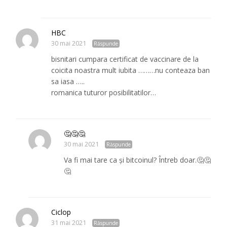
HBC
30 mai 2021
Răspunde
bisnitari cumpara certificat de vaccinare de la
coicita noastra mult iubita ………nu conteaza ban
sa iasa …..
romanica tuturor posibilitatilor…
🤔🤔🤔
30 mai 2021
Răspunde
Va fi mai tare ca și bitcoinul? Întreb doar.🤔🤔
🤔
Ciclop
31 mai 2021
Răspunde