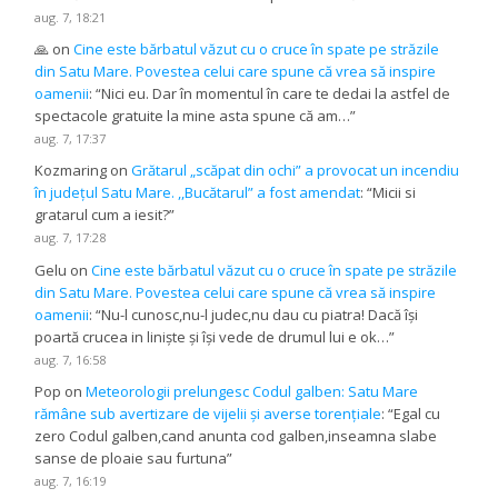
aug. 7, 18:21
🙏
on
Cine este bărbatul văzut cu o cruce în spate pe străzile
din Satu Mare. Povestea celui care spune că vrea să inspire
oamenii
: “
Nici eu. Dar în momentul în care te dedai la astfel de
spectacole gratuite la mine asta spune că am…
”
aug. 7, 17:37
Kozmaring
on
Grătarul „scăpat din ochi” a provocat un incendiu
în județul Satu Mare. ,,Bucătarul” a fost amendat
: “
Micii si
gratarul cum a iesit?
”
aug. 7, 17:28
Gelu
on
Cine este bărbatul văzut cu o cruce în spate pe străzile
din Satu Mare. Povestea celui care spune că vrea să inspire
oamenii
: “
Nu-l cunosc,nu-l judec,nu dau cu piatra! Dacă își
poartă crucea in liniște și își vede de drumul lui e ok…
”
aug. 7, 16:58
Pop
on
Meteorologii prelungesc Codul galben: Satu Mare
rămâne sub avertizare de vijelii și averse torențiale
: “
Egal cu
zero Codul galben,cand anunta cod galben,inseamna slabe
sanse de ploaie sau furtuna
”
aug. 7, 16:19