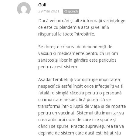
Golf
29 mai 2021
Răspunde
Dacă vei urmări și alte informații vei înțelege
ce este cu plandemia asta și vei află
răspunsul la toate întrebările.
Se dorește crearea de dependență de
vaxxuri și medicamente pentru că un om
sănătos și liber în gândire este periculos
pentru acest sistem.
Așadar tembelii îți vor distruge imunitatea
nespecifică astfel încât orice infecție îți va fi
fatală, o simplă răceala pentru o persoană
cu imunitate nespecifică puternică se
transformă într-o luptă de viață și de moarte
pentru un vaccinat. Sistemul tău imunitar va
crea anticorpi doar de care i se spune și
când i se spune. Practic supraviețuirea ta va
depinde de sistem care dacă ești băiat rău