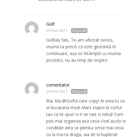
Golf
29 mai 2021
Răspunde
Golfule fals, Te-am afectat serios,
mumă ta precis că este gestantă în
continuare, așa se întâmplă cu muma
proștilor, nu au timp de respiro.
comentator
29 mai 2021
Răspunde
Bla, bla @Golful care copy! Ai vrea tu sa
ai bucataria mea! Mars inapoi la cortul
tau ca te spun si ti se taie si netul! Cum
poti mai organiza asa ceva c\nd acolo in
conditiile alea se plimba omul mai ceva
ca la ma-ta draga, aia de la kuplerai!