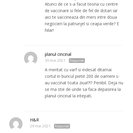
Atunci de ce s-a facut teoria cu centre
de vaccinare si fele de fel de dotari iar
aici te vaccineaza din mers intre doua
negocieri la patrunjel si ceapa verde? E
hilar!
planul cincinal
30 mai 2021
Răspunde
A meritat cu varf si indesat ditamai
cortul in buricul pietii! 200 de oameni s-
au vaccinat toata ziua!?!? Penibil. Deja nu
se ma stie de unde sa faca depasirea la
planul cincinal la intepati.
H&R
29 mai 2021
Răspunde