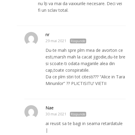
nu îți va mai da vaxxurile necesare. Deci vei
fi un sclav total.
nr
29 mai 2021
Răspunde
Du-te mah spre plm mea de avorton ce
esti,marsh mah la cacat jigodie,du-te bre
si scoate-ti odata magariile alea din
cap,toate conspiratiile.
Da ce plm stiri tot citesti??? “Alice in Tara
Minunilor” ?? PLICTISITU’ VIETII
Nae
30 mai 2021
Răspunde
ai reusit sa te bagi in seama retardatule
|